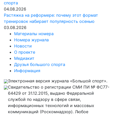
спорта
04.08.2026
Растяжка на реформере: почему этот формат
тренировок набирает популярность осенью
03.08.2026
Материалы номера
Номера журнала
Новости
О проекте
Медиакит
Друзья большого спорта
Информация
Электронная версия журнала «Большой спорт».
Свидетельство о регистрации СМИ ПИ № ФС77-
64429 от 31.12.2015, выдано Федеральной
службой по надзору в сфере связи,
информационных технологий и массовых
коммуникаций (Роскомнадзор). Любое