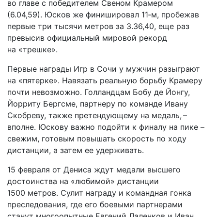
во главе с победителем Свеном Крамером
(6.04,59). Юсков же финишировал 11‑м, пробежав
первые три тысячи метров за 3.36,40, еще раз
превысив официальный мировой рекорд
на «трешке».
Первые награды Игр в Сочи у мужчин разыграют
на «пятерке». Навязать реальную борьбу Крамеру
почти невозможно. Голландцам Бобу де Йонгу,
Йорриту Бергсме, партнеру по команде Ивану
Скобреву, также претендующему на медаль, –
вполне. Юскову важно подойти к финалу на пике –
свежим, готовым повышать скорость по ходу
дистанции, а затем ее удерживать.
15 февраля от Дениса ждут медали высшего
достоинства на «любимой» дистанции
1500 метров. Сулит награду и команд­ная гонка
преследования, где его боевыми партнерами
станут многоопытные Евгений Лаленков и Иван