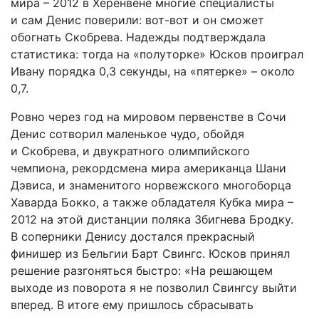
мира – 2012 в Херенвене многие специалисты
и сам Денис поверили: вот-вот и он сможет
обогнать Скобрева. Надежды подтверждала
статистика: тогда на «полуторке» Юсков проиграл
Ивану порядка 0,3 секунды, на «пятерке» – около
0,7.
Ровно через год на мировом первенстве в Сочи
Денис сотворил маленькое чудо, обойдя
и Скобрева, и двукратного олимпийского
чемпиона, рекордсмена мира американца Шани
Дэвиса, и знаменитого норвежского многоборца
Хаварда Бокко, а также обладателя Кубка мира –
2012 на этой дистанции поляка Збигнева Бродку.
В соперники Денису достался прекрасный
финишер из Бельгии Барт Свингс. Юсков принял
решение разгоняться быстро: «На решающем
выходе из поворота я не позволил Свингсу выйти
вперед. В итоге ему пришлось сбрасывать