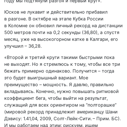
году мы подтянули разгон и первый круг».
Юсков не лукавит и действительно прибавил
в разгоне. В октябре на этапе Кубка России
в Коломне он обновил личный рекорд на дистанции
500 метров почти на 0,2 секунды (36,80), а спустя
месяц, уже на высокогорном катке в Калгари, его
улучшил – 36,28.
«Второй и третий круги такими быстрыми пока
не выходят. Но я стремлюсь к тому, чтобы все три
бежать примерно одинаково. Получится – тогда
это будет выигрышный вариант. Мое
преимущество – мощность. Я давлю, правильно
вкладываясь. Конечно, нужно повышать ритмовой
коэффициент бега, чтобы вый­ти на результат,
служащий для всех ориентиром на “полторашке”
(мировой рекорд принадлежит американцу Шани
Дэвису: 1.41,04, 2009, Солт-Лейк-Сити. – Прим. БС).
И мы работаем над этим: рис­куем, ищем