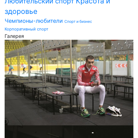
Красота и
Любительский спорт
здоровье
Чемпионы-любители
Спорт и бизнес
Корпоративный спорт
Галерея