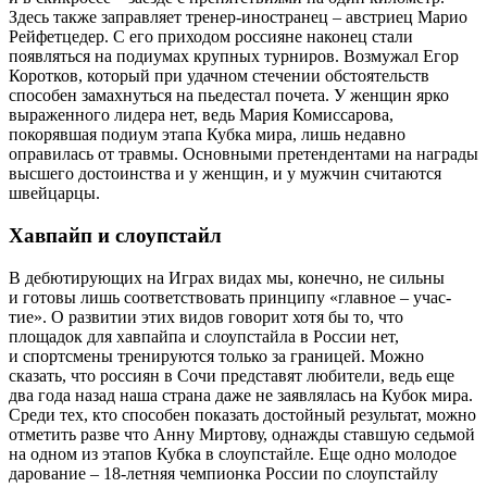
Здесь также заправляет тренер-иност­ранец – австриец Марио
Рейфетцедер. С его приходом россияне наконец стали
появляться на подиумах крупных турниров. Возмужал Егор
Коротков, который при удачном стечении обстоятельств
способен замахнуться на пьедестал почета. У женщин ярко
выраженного лидера нет, ведь Мария Комиссарова,
покорявшая подиум этапа Кубка мира, лишь недавно
оправилась от травмы. Основными претендентами на награды
высшего достоинства и у женщин, и у мужчин считаются
швейцарцы.
Хавпайп и слоупстайл
В дебютирующих на Играх видах мы, конечно, не сильны
и готовы лишь соответствовать принципу «главное – учас­
тие». О развитии этих видов говорит хотя бы то, что
площадок для хавпайпа и слоупстайла в России нет,
и спортсмены тренируются только за границей. Можно
сказать, что россиян в Сочи представят любители, ведь еще
два года назад наша страна даже не заявлялась на Кубок мира.
Среди тех, кто способен показать достойный результат, можно
отметить разве что Анну Миртову, однажды ставшую седьмой
на одном из этапов Кубка в слоупстайле. Еще одно молодое
дарование – 18‑летняя чемпионка России по слоупстайлу