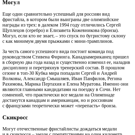
Могул
Еще один сравнительно успешный для россиян вид
фристайла, в котором были выиграны две олимпийские
награды из трех: в далеком 1994 году отличились Сергей
Щуплецов (серебро) и Елизавета Кожевникова (бронза).
Могул, если кто не знает, – это спуск по бугристому склону
с как минимум двумя прыжками с мини-трамплинов.
За честь самого успешного вида постоит команда под
руководством Стивена Фиринга. Канадоамериканец пришел
в сборную два года назад и существенно изменил ее, наладив
дисциплину и перетряхнув тренерский состав. В прошлом
сезоне в топ‑30 Кубка мира попадали Сергей и Андрей
Волковы, Александр Смышляев, Иван Панфилов, Регина
Рахимова, Марика Пертахия и Елена Муратова. Именно они
являются главными кандидатами на поездку в Сочи. Нет
сомнений, что практически все медали на Олимпиаде
достанутся канадцам и американцам, но и россиянам
с французами теоретически может «перепасть» бронза.
Скикросс
Могут отечественные фристайлисты дождаться медали
и в скикроссе – заезде с препятствиями на один километр.