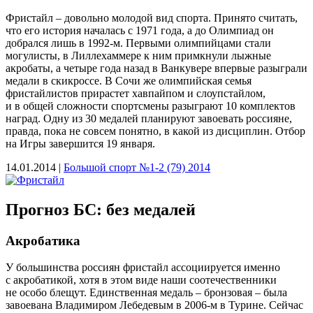
Фристайл – довольно молодой вид спорта. Принято считать,
что его история началась с 1971 года, а до Олимпиад он
добрался лишь в 1992‑м. Первыми олимпийцами стали
могулисты, в Лиллехаммере к ним примкнули лыжные
акробаты, а четыре года назад в Ванкувере впервые разыграли
медали в скикроссе. В Сочи же олимпийская семья
фристайлистов прирастет хавпайпом и слоупстайлом,
и в общей сложности спортсмены разыграют 10 комплектов
наград. Одну из 30 медалей планируют завоевать россияне,
правда, пока не совсем понятно, в какой из дисциплин. Отбор
на Игры завершится 19 января.
14.01.2014 |
Большой спорт №1-2 (79) 2014
Прогноз БС: без медалей
Акробатика
У большинства россиян фристайл ассоциируется именно
с акробатикой, хотя в этом виде наши соотечественники
не особо блещут. Единственная медаль – бронзовая – была
завоевана Владимиром Лебедевым в 2006‑м в Турине. Сейчас