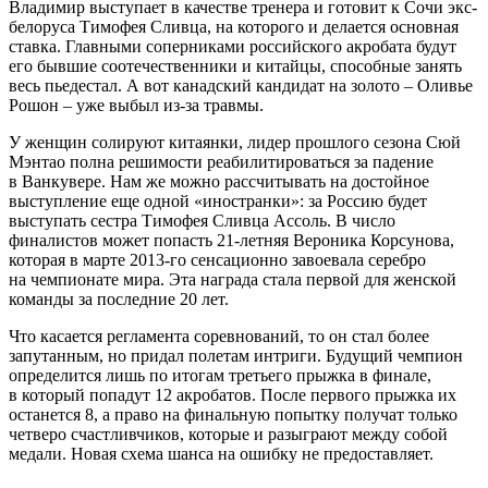
Владимир выступает в качестве тренера и готовит к Сочи экс-
белоруса Тимофея Сливца, на которого и делается основная
ставка. Главными соперниками российского акробата будут
его бывшие соотечественники и китайцы, способные занять
весь пьедестал. А вот канадский кандидат на золото – Оливье
Рошон – уже выбыл из-за травмы.
У женщин солируют китаянки, лидер прошлого сезона Сюй
Мэнтао полна решимости реабилитироваться за падение
в Ванкувере. Нам же можно рассчитывать на достойное
выступление еще одной «иностранки»: за Россию будет
выступать сестра Тимофея Сливца Ассоль. В число
финалистов может попасть 21‑летняя Вероника Корсунова,
которая в марте 2013‑го сенсационно завоевала серебро
на чемпионате мира. Эта награда стала первой для женской
команды за последние 20 лет.
Что касается регламента соревнований, то он стал более
запутанным, но придал полетам интриги. Будущий чемпион
определится лишь по итогам третьего прыжка в финале,
в который попадут 12 акробатов. После первого прыжка их
останется 8, а право на финальную попытку получат только
четверо счастливчиков, которые и разыграют между собой
медали. Новая схема шанса на ошибку не предоставляет.