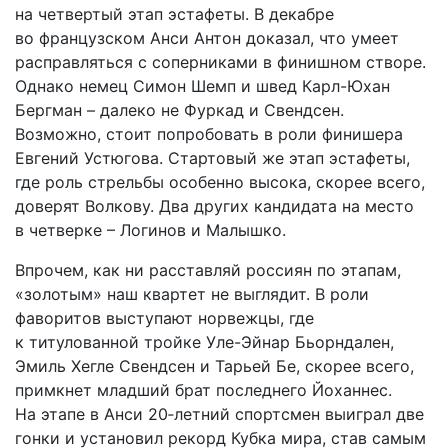
на четвертый этап эстафеты. В декабре
во французском Анси Антон доказал, что умеет
расправляться с соперниками в финишном створе.
Однако немец Симон Шемп и швед Карл-Юхан
Бергман – далеко не Фуркад и Свендсен.
Возможно, стоит попробовать в роли финишера
Евгений Устюгова. Стартовый же этап эстафеты,
где роль стрельбы особенно высока, скорее всего,
доверят Волкову. Два других кандидата на место
в четверке – Логинов и Малышко.
Впрочем, как ни расставляй россиян по этапам,
«золотым» наш квартет не выглядит. В роли
фаворитов выступают норвежцы, где
к титулованной тройке Уле-Эйнар Бьорндален,
Эмиль Хегле Свендсен и Тарьей Бе, скорее всего,
примкнет младший брат последнего Йоханнес.
На этапе в Анси 20‑летний спортсмен выиграл две
гонки и установил рекорд Кубка мира, став самым