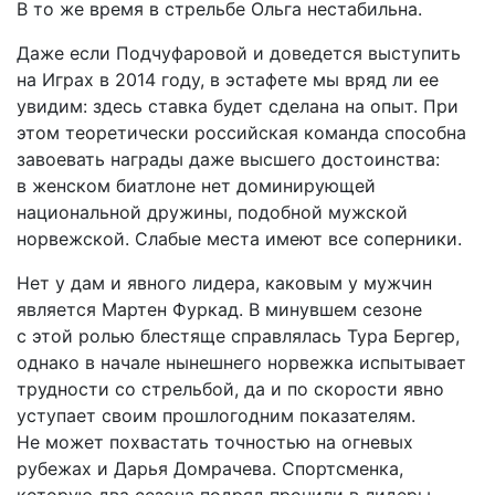
В то же время в стрельбе Ольга нестабильна.
Даже если Подчуфаровой и доведется выступить
на Играх в 2014 году, в эстафете мы вряд ли ее
увидим: здесь ставка будет сделана на опыт. При
этом теоретически российская команда способна
завоевать награды даже высшего достоинства:
в женском биатлоне нет доминирующей
национальной дружины, подобной мужской
норвежской. Слабые места имеют все соперники.
Нет у дам и явного лидера, каковым у мужчин
является Мартен Фуркад. В минувшем сезоне
с этой ролью блестяще справлялась Тура Бергер,
однако в начале нынешнего норвежка испытывает
трудности со стрельбой, да и по скорости явно
уступает своим прошлогодним показателям.
Не может похвастать точностью на огневых
рубежах и Дарья Домрачева. Спортсменка,
которую два сезона подряд прочили в лидеры