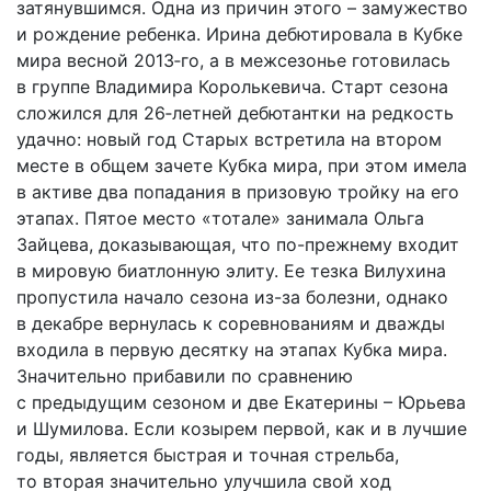
затянувшимся. Одна из причин этого – замужество
и рождение ребенка. Ирина дебютировала в Кубке
мира весной 2013‑го, а в межсезонье готовилась
в группе Владимира Королькевича. Старт сезона
сложился для 26‑летней дебютантки на редкость
удачно: новый год Старых встретила на втором
месте в общем зачете Кубка мира, при этом имела
в активе два попадания в призовую тройку на его
этапах. Пятое место «тотале» занимала Ольга
Зайцева, доказывающая, что по-прежнему входит
в мировую биатлонную элиту. Ее тезка Вилухина
пропустила начало сезона из-за болезни, однако
в декабре вернулась к соревнованиям и дважды
входила в первую десятку на этапах Кубка мира.
Значительно прибавили по сравнению
с предыдущим сезоном и две Екатерины – Юрьева
и Шумилова. Если козырем первой, как и в лучшие
годы, является быстрая и точная стрельба,
то вторая значительно улучшила свой ход