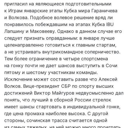
пригласил на являющиеся подготовительными
к Играм январские этапы Кубка мира Гараничева
и Волкова. Подобное волевое решение вряд ли
понравилось побеждавшим на этапах Кубка IBU
Лапшину и Маковееву. Однако в данном случае его
следует признать оправданным: в январе лучше
целенаправленно готовиться к главным стартам,
а не устраивать внутрикомандное соперничество.
Тем более ограничение в четыре спортсмена
на гонку почти не дает шансов выступить в Сочи
пятому и шестому участникам команды.
Исключение может составить разве что Алексей
Волков. Вице-президент СБР по спорту высших
достижений Виктор Майгуров недвусмысленно дал
понять, что лучший в сборной России стрелок
имеет шансы стартовать в индивидуальной гонке,
где цена промаха наиболее высока. С другой
стороны, сочинская трасса считается одной
из самых тяжелых, на ней можно много проиграть