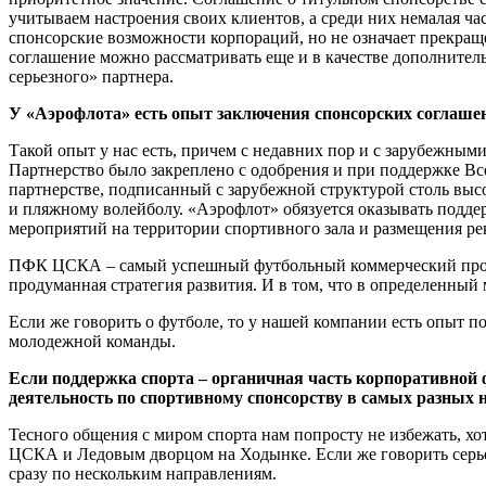
учитываем настроения своих клиентов, а среди них немалая ча
спонсорские возможности корпораций, но не означает прекра
соглашение можно рассматривать еще и в качестве дополните
серьезного» партнера.
У «Аэрофлота» есть опыт заключения спонсорских соглаше
Такой опыт у нас есть, причем с недавних пор и с зарубежным
Партнерство было закреплено с одобрения и при поддержке Вс
партнерстве, подписанный с зарубежной структурой столь выс
и пляжному волейболу. «Аэрофлот» обязуется оказывать подде
мероприятий на территории спортивного зала и размещения ре
ПФК ЦСКА – самый успешный футбольный коммерческий проек
продуманная стратегия развития. И в том, что в определенный
Если же говорить о футболе, то у нашей компании есть опыт
молодежной команды.
Если поддержка спорта – органичная часть корпоративной 
деятельность по спортивному спонсорству в самых разных н
Тесного общения с миром спорта нам попросту не избежать, х
ЦСКА и Ледовым дворцом на Ходынке. Если же говорить серье
сразу по нескольким направлениям.