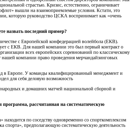
циональной страстью. Кризис, естественно, ограничивает
офлот» вышли на взаимоприемлемые условия. Кстати, это
ании, которую руководство ЦСКА воспринимает как «очень
те назвать последний пример?
дничестве с Европейской конфедерацией волейбола (ЕКВ).
ует с ЕКВ. Для нашей компании это был первый контракт о
организации всех европейских соревнований по классическому
ет нашей компании право проведения мерчандайзинговых
д в Европе. У команды квалифицированный менеджмент и
идел для себя деловую возможность
дународных и домашних матчей национальной сборной и
ая программа, рассчитанная на систематическую
а» находится по соседству одновременно со спорткомплексом
ка спорта», предполагающую систематическую деятельность