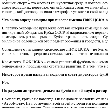
большой спорт – это жесткая конкурентная среда, в которой б
сфере воздушных перевозок мы наблюдаем столь же сильнейш
спонсорский договор позволит «Аэрофлоту» внести свой вклад 
Что было определяющим при выборе именно ПФК ЦСКА в к
В первую очередь нас привлекла богатая история команды и с
пятикратный обладатель Кубка СССР. В национальном первенс
армейцы пять раз выигрывали Кубок страны и четырежды – Су
миллионов болельщиков это предмет обожания и гордости, а д
Соглашение о титульном спонсорстве с ПФК ЦСКА – не благот
своих клиентов, а среди них немалая часть – активные поклон
Кроме того, ПФК ЦСКА – самый успешный футбольный коммер
менеджмент и продуманная стратегия развития. И в том, что 
Некоторое время назад вы входили в совет директоров фут
Нет.
Но разумно ли тратить деньги на футбольный клуб в разгар
Во-первых, кризис не навсегда. Он не должен заслонять от на
«Аэрофлота». На протяжении всей своей истории мы позициони
приоритетное значение. Соглашение о титульном спонсорстве