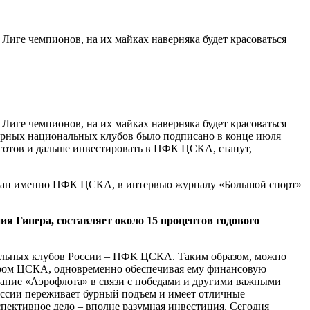
Лиге чемпионов, на их майках наверняка будет красоваться
Лиге чемпионов, на их майках наверняка будет красоваться
ярных национальных клубов было подписано в конце июля
 готов и дальше инвестировать в ПФК ЦСКА, станут,
ыбран именно ПФК ЦСКА, в интервью журналу «Большой спорт»
 Гинера, составляет около 15 процентов годового
больных клубов России – ПФК ЦСКА. Таким образом, можно
сором ЦСКА, одновременно обеспечивая ему финансовую
нание «Аэрофлота» в связи с победами и другими важными
оссии переживает бурный подъем и имеет отличные
пективное дело – вполне разумная инвестиция. Сегодня