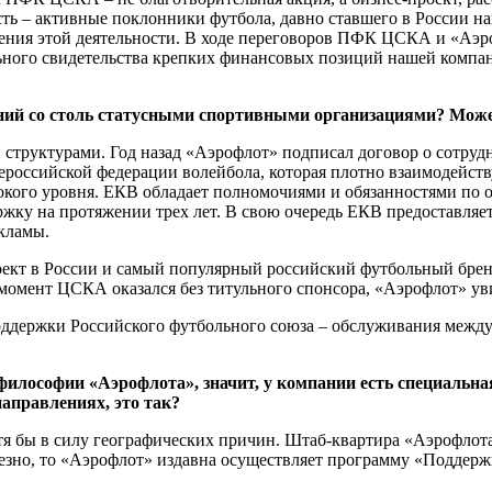
сть – активные поклонники футбола, давно ставшего в России на
щения этой деятельности. В ходе переговоров ПФК ЦСКА и «Аэр
льного свидетельства крепких финансовых позиций нашей комп
ний со столь статусными спортивными организациями? Може
и структурами. Год назад «Аэрофлот» подписал договор о сотру
ероссийской федерации волейбола, которая плотно взаимодейств
окого уровня. ЕКВ обладает полномочиями и обязанностями по 
ржку на протяжении трех лет. В свою очередь ЕКВ предоставля
кламы.
т в России и самый популярный российский футбольный брен
 момент ЦСКА оказался без титульного спонсора, «Аэрофлот» ув
 поддержки Российского футбольного союза – обслуживания меж
философии «Аэрофлота», значит, у компании есть специальн
аправлениях, это так?
отя бы в силу географических причин. Штаб-квартира «Аэрофлот
зно, то «Аэрофлот» издавна осуществляет программу «Поддерж