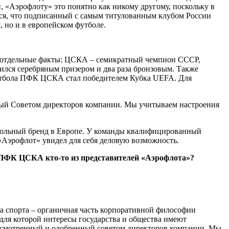
, «Аэрофлоту» это понятно как никому другому, поскольку в
ся, что подписанный с самым титулованным клубом России
 но и в европейском футболе.
ишь отдельные факты: ЦСКА – семикратный чемпион СССР,
ился серебряным призером и два раза бронзовым. Также
футбола ПФК ЦСКА стал победителем Кубка UEFA. Для
нный Советом директоров компании. Мы учитываем настроения
ольный бренд в Европе. У команды квалифицированный
«Аэрофлот» увидел для себя деловую возможность.
в ПФК ЦСКА кто-то из представителей «Аэрофлота»?
ка спорта – органичная часть корпоративной философии
для которой интересы государства и общества имеют
рассмотренный и одобренный советом директоров компании. Мы