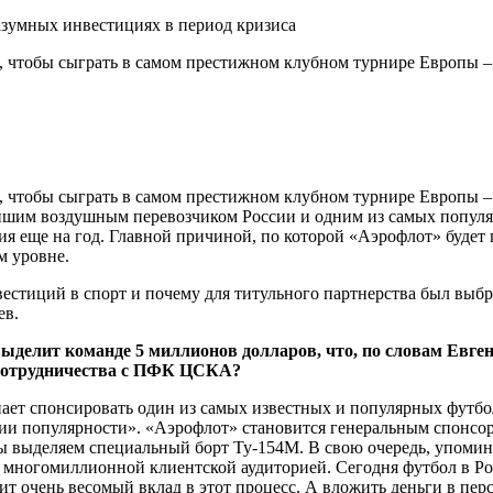
разумных инвестициях в период кризиса
 чтобы сыграть в самом престижном клубном турнире Европы – 
 чтобы сыграть в самом престижном клубном турнире Европы – 
йшим воздушным перевозчиком России и одним из самых попул
ия еще на год. Главной причиной, по которой «Аэрофлот» будет
м уровне.
нвестиций в спорт и почему для титульного партнерства был в
ев.
лит команде 5 миллионов долларов, что, по словам Евгения
т сотрудничества с ПФК ЦСКА?
нает спонсировать один из самых известных и популярных фут
ргии популярности». «Аэрофлот» становится генеральным спон
ы выделяем специальный борт Ту-154М. В свою очередь, упоми
с многомиллионной клиентской аудиторией. Сегодня футбол в Р
очень весомый вклад в этот процесс. А вложить деньги в перс