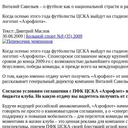
Виталий Савельев – о футболе как о национальной страсти и 
Когда осенью этого года футболисты ЦСКА выйдут на стадион,
логотип «Аэрофлота».
Текст: Дмитрий Маслов
30.08.2009 |
Большой спорт №9 (35) 2009
Когда осенью этого года футболисты ЦСКА выйдут на стадион,
логотип «Аэрофлота». Спонсорское соглашение между крупне
сроком до конца 2009-го с возможностью дальнейшего продлен
безусловно, победы команды, и прежде всего на международно
О том, какую именно отдачу хочет получить «Аэрофлот» от и
рассказывает генеральный директор компании Виталий Савель
Согласно условиям соглашения с ПФК ЦСКА «Аэрофлот» выде
бюджета клуба. Но какую отдачу вы надеетесь получить о
Будучи ведущей российской авиакомпанией, «Аэрофлот» начи
говорить не просто о взаимовыгодном соглашении, а о «сине
поддержку и повышая мобильность – для перелетов команды м
моментами в жизни клуба – это ценная реклама для компании 
перспективы, причем ПФК ЦСКА своей блестящей игрой вносит 