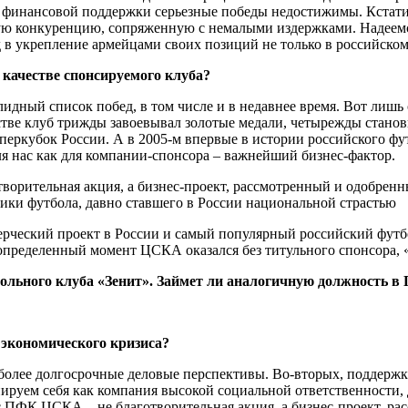
ез финансовой поддержки серьезные победы недостижимы. Кстати
ую конкуренцию, сопряженную с немалыми издержками. Надеем
в укрепление армейцами своих позиций не только в российском,
ачестве спонсируемого клуба?
олидный список побед, в том числе и в недавнее время. Вот л
тве клуб трижды завоевывал золотые медали, четырежды станов
перкубок России. А в 2005-м впервые в истории российского 
ля нас как для компании-спонсора – важнейший бизнес-фактор.
ворительная акция, а бизнес-проект, рассмотренный и одобре
ники футбола, давно ставшего в России национальной страстью
ческий проект в России и самый популярный российский футб
в определенный момент ЦСКА оказался без титульного спонсора, 
больного клуба «Зенит». Займет ли аналогичную должность 
 экономического кризиса?
с более долгосрочные деловые перспективы. Во-вторых, поддерж
руем себя как компания высокой социальной ответственности, 
 с ПФК ЦСКА – не благотворительная акция, а бизнес-проект, 