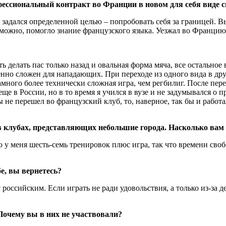
офессиональный контракт во Франции в новом для себя виде 
я задался определенной целью – попробовать себя за границей. В
можно, помогло знание французского языка. Уезжал во Францию в
 делать пас только назад и овальная форма мяча, все остальное 
енно сложен для нападающих. При переходе из одного вида в дру
много более технически сложная игра, чем регбилиг. После пере
ще в России, но в то время я учился в вузе и не задумывался о
 не перешел во французский клуб, то, наверное, так бы и работа
в клубах, представляющих небольшие города. Насколько вам
ю у меня шесть-семь тренировок плюс игра, так что времени сво
е, вы вернетесь?
ссийским. Если играть не ради удовольствия, а только из-за де
Почему вы в них не участвовали?