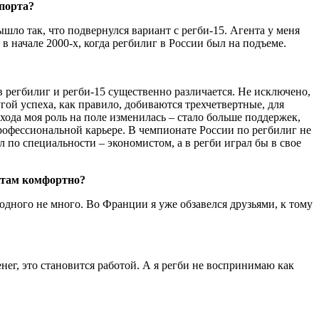
спорта?
ышло так, что подвернулся вариант с регби-15. Агента у меня
 начале 2000-х, когда регбилиг в России был на подъеме.
в регбилиг и регби-15 существенно различается. Не исключено,
гой успеха, как правило, добиваются трехчетвертные, для
хода моя роль на поле изменилась – стало больше поддержек,
 профессиональной карьере. В чемпионате России по регбилиг не
л по специальности – экономистом, а в регби играл бы в свое
 там комфортно?
бодного не много. Во Франции я уже обзавелся друзьями, к тому
нег, это становится работой. А я регби не воспринимаю как