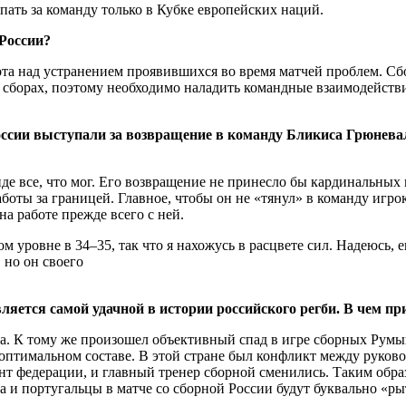
пать за команду только в Кубке европейских наций.
 России?
ота над устранением проявившихся во время матчей проблем. Сбо
 сборах, поэтому необходимо наладить командные взаимодействи
ссии выступали за возвращение в команду Бликиса Грюневал
де все, что мог. Его возвращение не принесло бы кардинальных
боты за границей. Главное, чтобы он не «тянул» в команду игро
а работе прежде всего с ней.
 уровне в 34–35, так что я нахожусь в расцвете сил. Надеюсь, 
 но он своего
яется самой удачной в истории российского регби. В чем пр
а. К тому же произошел объективный спад в игре сборных Румы
 оптимальном составе. В этой стране был конфликт между руко
 федерации, и главный тренер сборной сменились. Таким образ
 и португальцы в матче со сборной России будут буквально «ры