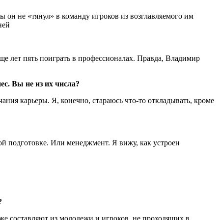
ы он не «тянул» в команду игроков из возглавляемого им
ней
еще лет пять поиграть в профессионалах. Правда, Владимир
с. Вы не из их числа?
чания карьеры. Я, конечно, стараюсь что-то откладывать, кроме
ой подготовке. Или менеджмент. Я вижу, как устроен
?
же составляют из молодежи и игроков, не проходящих в