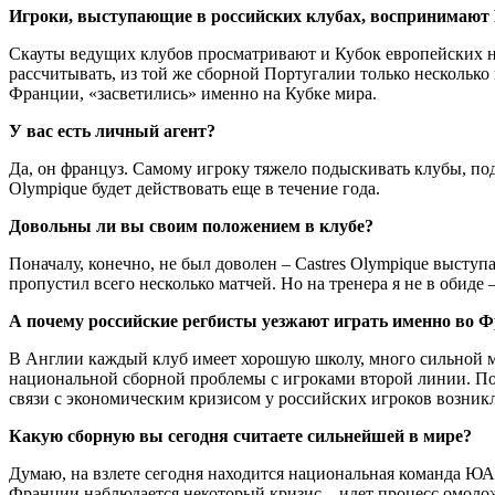
Игроки, выступающие в российских клубах, воспринимают К
Скауты ведущих клубов просматривают и Кубок европейских на
рассчитывать, из той же сборной Португалии только нескольк
Франции, «засветились» именно на Кубке мира.
У вас есть личный агент?
Да, он француз. Самому игроку тяжело подыскивать клубы, по
Olympique будет действовать еще в течение года.
Довольны ли вы своим положением в клубе?
Поначалу, конечно, не был доволен – Castres Olympique выступ
пропустил всего несколько матчей. Но на тренера я не в обиде
А почему российские регбисты уезжают играть именно во Ф
В Англии каждый клуб имеет хорошую школу, много сильной ме
национальной сборной проблемы с игроками второй линии. По
связи с экономическим кризисом у российских игроков возникл
Какую сборную вы сегодня считаете сильнейшей в мире?
Думаю, на взлете сегодня находится национальная команда ЮА
Франции наблюдается некоторый кризис – идет процесс омоло