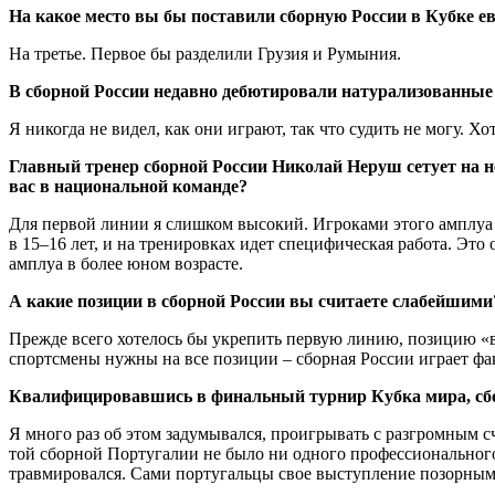
На какое место вы бы поставили сборную России в Кубке е
На третье. Первое бы разделили Грузия и Румыния.
В сборной России недавно дебютировали натурализованные
Я никогда не видел, как они играют, так что судить не могу. Х
Главный тренер сборной России Николай Неруш сетует на 
вас в национальной команде?
Для первой линии я слишком высокий. Игроками этого амплуа
в 15–16 лет, и на тренировках идет специфическая работа. Это
амплуа в более юном возрасте.
А какие позиции в сборной России вы считаете слабейшими
Прежде всего хотелось бы укрепить первую линию, позицию «во
спортсмены нужны на все позиции – сборная России играет фа
Квалифицировавшись в финальный турнир Кубка мира, сборн
Я много раз об этом задумывался, проигрывать с разгромным с
той сборной Португалии не было ни одного профессионального
травмировался. Сами португальцы свое выступление позорным, 