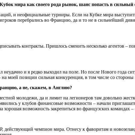
убок мира как своего рода рынок, шанс попасть в сильный 
ций, и неофициальные турниры. Если на Кубке мира выступить 
о игроков перебрались во Францию, да и то не в сильнейший ди
дписывать контракты. Пришлось сменить несколько агентов – поп
ал неудачно и я редко выходил на поле. Но после Нового года сит
 – на моей позиции сильная конкуренция, в том числе со сторон
ранцию, а не, скажем, в Англию?
стной молодежи, да и лимит на легионеров там довольно жестк
явились у клубов финансовые возможности – начали приглашат
а хорошая возможность закрепиться во французских командах – 
Р, действующий чемпион мира. Отнесу к фаворитам и новозелан
жения.