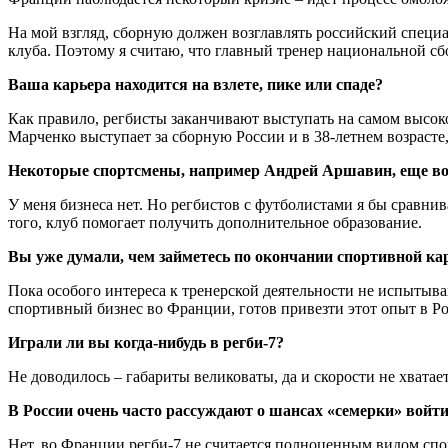
На мой взгляд, сборную должен возглавлять российский специал
клуба. Поэтому я считаю, что главный тренер национальной сб
Ваша карьера находится на взлете, пике или спаде?
Как правило, регбисты заканчивают выступать на самом высоком
Марченко выступает за сборную России и в 38-летнем возрасте,
Некоторые спортсмены, например Андрей Аршавин, еще во 
У меня бизнеса нет. Но регбистов с футболистами я бы сравнив
того, клуб помогает получить дополнительное образование.
Вы уже думали, чем займетесь по окончании спортивной к
Пока особого интереса к тренерской деятельности не испытываю
спортивный бизнес во Франции, готов привезти этот опыт в Рос
Играли ли вы когда-нибудь в регби-7?
Не доводилось – габариты великоваты, да и скорости не хватает
В России очень часто рассуждают о шансах «семерки» войт
Нет, во Франции регби-7 не считается полноценным видом спо