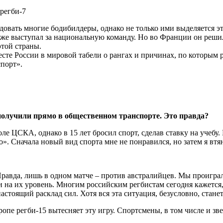
регби-7
ать многие бодибилдеры, однако не только ими выделяется это
аже выступал за национальную команду. Но во Франции он решил
той страны.
месте России в мировой табели о рангах и причинах, по которым
порт».
 получили прямо в общественном транспорте. Это правда?
оле ЦСКА, однако в 15 лет бросил спорт, сделав ставку на учебу
о». Сначала новый вид спорта мне не понравился, но затем я втя
Правда, лишь в одном матче – против австралийцев. Мы проигра
 на их уровень. Многим российским регбистам сегодня кажется, 
тоящий расклад сил. Хотя вся эта ситуация, безусловно, станет
опе регби-15 вытесняет эту игру. Спортсмены, в том числе и зве