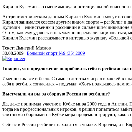
Кирилл Кулемин – о смене амплуа и потенциальной опасности 
Антропометрическим данным Кирилла Кулемина могут позавидов
Кирилл занимался совсем другим видом спорта – регбилиг и д
Кулемин – единственный россиянин в сильнейшем дивизионе э
О том, как ему удалось столь удачно переквалифицироваться, 
Кирилл Кулемин рассказывает в интервью журналу «Большой с
Текст: Дмитрий Маслов
30.08.2009 |
Большой спорт №9 (35) 2009
Говорят, что предложение попробовать себя в регбилиг вы
Именно так все и было. С самого детства я играл в хоккей в шк
себя в регби, я согласился – подумал: «Хоть подкачаюсь немног
Выступали ли вы за сборную России по регбилиг?
Да, даже принимал участие в Кубке мира 2000 года в Англии. 
тогда на профессиональных игроков, я решил попытаться выйти
элитными сборными на Кубке мира продемонстрируют, каков нас
Сейчас в России регбилиг находится в упадке. Впрочем, и в Евр