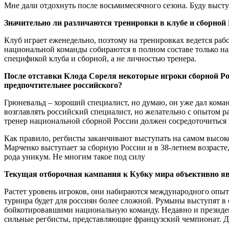
Мне дали отдохнуть после восьмимесячного сезона. Буду высту
Значительно ли различаются тренировки в клубе и сборной
Клуб играет еженедельно, поэтому на тренировках ведется раб
национальной команды собираются в полном составе только на
спецификой клуба и сборной, а не личностью тренера.
После отставки Клода Сореля некоторые игроки сборной Ро
предпочтительнее российского?
Грюневальд – хороший специалист, но думаю, он уже дал коман
возглавлять российский специалист, но желательно с опытом ра
тренер национальной сборной России должен сосредоточиться н
Как правило, регбисты заканчивают выступать на самом высоком
Марченко выступает за сборную России и в 38-летнем возрасте,
рода уникум. Не многим такое под силу
Текущая отборочная кампания к Кубку мира объективно явл
Растет уровень игроков, они набираются международного опыт
турнира будет для россиян более сложной. Румыны выступят в
бойкотировавшими национальную команду. Недавно и президент
сильные регбисты, представляющие французский чемпионат. Да