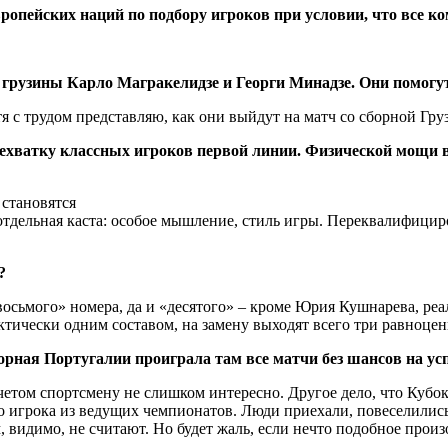
вропейских наций по подбору игроков при условии, что все
 грузины Карло Магракелидзе и Георги Минадзе. Они помогу
отя с трудом представляю, как они выйдут на матч со сборной Гру
нехватку классных игроков первой линии. Физической мощи 
 становятся
 отдельная каста: особое мышление, стиль игры. Переквалифицир
?
сьмого» номера, да и «десятого» – кроме Юрия Кушнарева, реал
ктически одним составом, на замену выходят всего три равноцен
ая Португалии проиграла там все матчи без шансов на успех
четом спортсмену не слишком интересно. Другое дело, что Кубок
 игрока из ведущих чемпионатов. Люди приехали, повеселились
видимо, не считают. Но будет жаль, если нечто подобное произ