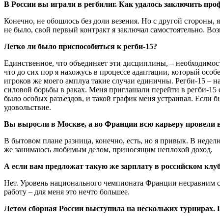
В России вы играли в регбилиг. Как удалось заключить пр
Конечно, не обошлось без доли везения. Но с другой стороны, 
не было, свой первый контракт я заключал самостоятельно. Воз
Легко ли было приспособиться к регби-15?
Единственное, что объединяет эти дисциплины, – необходимость
что до сих пор я нахожусь в процессе адаптации, который особ
игроков же моего амплуа такие случаи единичны. Регби-15 – на
силовой борьбы в раках. Меня приглашали перейти в регби-15 е
было особых разъездов, и такой график меня устраивал. Если бы
удовольствие.
Вы выросли в Москве, а во Франции всю карьеру провели 
В бытовом плане разница, конечно, есть, но я привык. В недел
же занимаюсь любимым делом, приносящим неплохой доход.
А если вам предложат такую же зарплату в российском клуб
Нет. Уровень национального чемпионата Франции несравним с ро
работу – для меня это нечто большее.
Летом сборная России выступила на нескольких турнирах. 