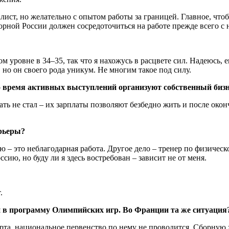
ист, но желательно с опытом работы за границей. Главное, чтоб
орной России должен сосредоточиться на работе прежде всего с 
 уровне в 34–35, так что я нахожусь в расцвете сил. Надеюсь, 
 но он своего рода уникум. Не многим такое под силу.
время активных выступлений организуют собственный бизне
ать не стал – их зарплаты позволяют безбедно жить и после окон
арьеры?
 – это неблагодарная работа. Другое дело – тренер по физическ
сию, но буду ли я здесь востребован – зависит не от меня.
.
и в программу Олимпийских игр. Во Франции та же ситуация
рта, национальное первенство по нему не проводится. Сборную 