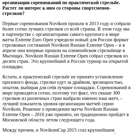
организации соревнований по практической стрельбе.
Растет ли интерес к ним со стороны спортсменов-
стрелков?
Первые соревнования Novikom прошли в 2013 году и собрали
более сотни лучших стрелков со всей страны. В этом году мы
в партнерстве с организаторами самого крупного в мире
матча Extreme Euro Open учредили новый для России формат
стрелковых состязаний Novikom Russian Extreme Open – и в
апреле они впервые прошли на олимпийском стрельбище в
Мытищах. Novikom Russian Extreme Open собрал стрелков из
десяти стран. Это крупнейший в России турнир на открытой
площадке.
Кстати, в практической стрельбе не принято установление
призового фонда, стрелки едут за драйвом, зрелищностью,
опытом, выбирая для себя лучшие площадки. Соревнований в
мире проводятся сотни, поэтому тот факт, что свыше 300
стрелков из различных стран выбрали именно наш матч, –
лучший показатель уровня организации матчей серии
Novikom. Решение о проведении матча Novikom Russian
Extreme Open – 2016 уже принято, он традиционно пройдет в
Московской области летом следующего года.
Между прочим, и NovikomCup 2015 стал крупнейшим