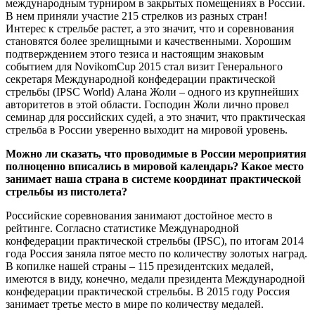
международным турниром в закрытых помещениях в России.
В нем приняли участие 215 стрелков из разных стран!
Интерес к стрельбе растет, а это значит, что и соревнования
становятся более зрелищными и качественными. Хорошим
подтверждением этого тезиса и настоящим знаковым
событием для NovikomCup 2015 стал визит Генерального
секретаря Международной конфедерации практической
стрельбы (IPSC World) Алана Жоли – одного из крупнейших
авторитетов в этой области. Господин Жоли лично провел
семинар для российских судей, а это значит, что практическая
стрельба в России уверенно выходит на мировой уровень.
Можно ли сказать, что проводимые в России мероприятия
полноценно вписались в мировой календарь? Какое место
занимает наша страна в системе координат практической
стрельбы из пистолета?
Российские соревнования занимают достойное место в
рейтинге. Согласно статистике Международной
конфедерации практической стрельбы (IPSC), по итогам 2014
года Россия заняла пятое место по количеству золотых наград.
В копилке нашей страны – 115 президентских медалей,
имеются в виду, конечно, медали президента Международной
конфедерации практической стрельбы. В 2015 году Россия
занимает третье место в мире по количеству медалей.