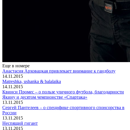
Еще в номере
Анастасия Арховацкая привлекает внимание к гандболу
14.11.2015
Matreshka, ushanka & balalaika
14.11.2015
Квинси Промес – о пользе уличного футбола, благодарности
Якину и десятом чемпионстве «Спартака»
13.11.2015
Сергей Пантелеев – о специфике спортивного спонсорства в
России
13.11.2015
Неспящий гигант
13.11.2015