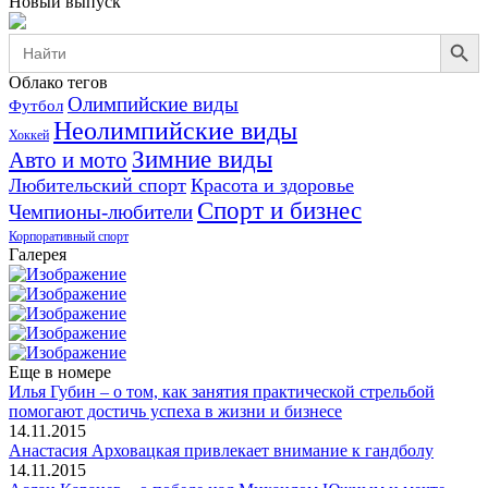
Новый выпуск
Search Button
Search
for:
Облако тегов
Олимпийские виды
Футбол
Неолимпийские виды
Хоккей
Зимние виды
Авто и мото
Любительский спорт
Красота и здоровье
Спорт и бизнес
Чемпионы-любители
Корпоративный спорт
Галерея
Еще в номере
Илья Губин – о том, как занятия практической стрельбой
помогают достичь успеха в жизни и бизнесе
14.11.2015
Анастасия Арховацкая привлекает внимание к гандболу
14.11.2015