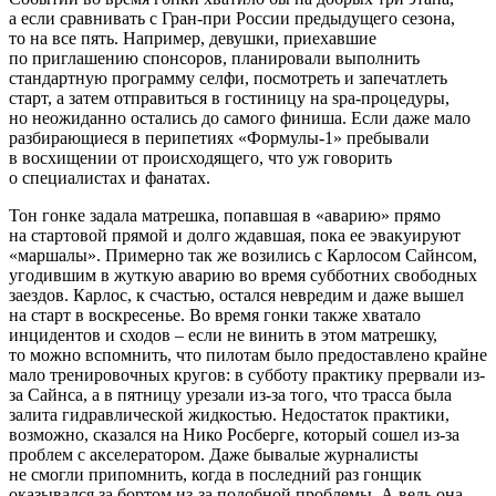
а если сравнивать с Гран-при России предыдущего сезона,
то на все пять. Например, девушки, приехавшие
по приглашению спонсоров, планировали выполнить
стандартную программу селфи, посмотреть и запечатлеть
старт, а затем отправиться в гостиницу на spa-процедуры,
но неожиданно остались до самого финиша. Если даже мало
разбирающиеся в перипетиях «Формулы‑1» пребывали
в восхищении от происходящего, что уж говорить
о специалистах и фанатах.
Тон гонке задала матрешка, попавшая в «аварию» прямо
на стартовой прямой и долго ждавшая, пока ее эвакуируют
«маршалы». Примерно так же возились с Карлосом Сайнсом,
угодившим в жуткую аварию во время субботних свободных
заездов. Карлос, к счастью, остался невредим и даже вышел
на старт в воскресенье. Во время гонки также хватало
инцидентов и сходов – если не винить в этом матрешку,
то можно вспомнить, что пилотам было предоставлено крайне
мало тренировочных кругов: в субботу практику прервали из-
за Сайнса, а в пятницу урезали из-за того, что трасса была
залита гидравлической жидкостью. Недостаток практики,
возможно, сказался на Нико Росберге, который сошел из-за
проблем с акселератором. Даже бывалые журналисты
не смогли припомнить, когда в последний раз гонщик
оказывался за бортом из-за подобной проблемы. А ведь она