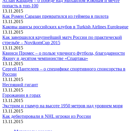
Аслан Карацев – о победе над Михаилом Южным и мечте
попасть в топ-100
13.11.2015
Как Ромен Саразан превратился из геймера в пилота
13.11.2015
Каковы шансы российских клубов в Turkish Airlines Euroleague
13.11.2015
Как завершился крупнейший матч России по практической
стрельбе – NovikomCup 2015
13.11.2015
Квинси Промес – о пользе уличного футбола, благодарности
Якину и десятом чемпионстве «Спартака»
13.11.2015
Сергей Пантелеев – о специфике спортивного спонсорства в
России
13.11.2015
Неспящий гигант
13.11.2015
Горожанин в горах
13.11.2015
Экстрим и гламур на высоте 1950 метров над уровнем моря
13.11.2015
Как дебютировали в NHL игроки из России
13.11.2015