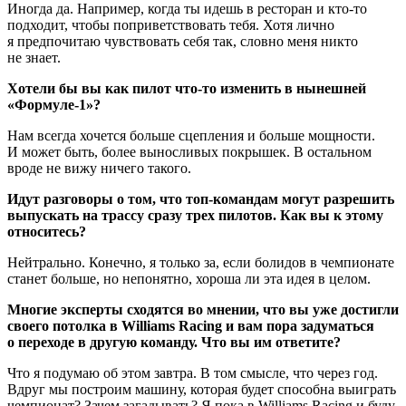
Иногда да. Например, когда ты идешь в ресторан и кто-то
подходит, чтобы поприветствовать тебя. Хотя лично
я предпочитаю чувствовать себя так, словно меня никто
не знает.
Хотели бы вы как пилот что-то изменить в нынешней
«Формуле‑1»?
Нам всегда хочется больше сцепления и больше мощности.
И может быть, более выносливых покрышек. В остальном
вроде не вижу ничего такого.
Идут разговоры о том, что топ-командам могут разрешить
выпускать на трассу сразу трех пилотов. Как вы к этому
относитесь?
Нейтрально. Конечно, я только за, если болидов в чемпионате
станет больше, но непонятно, хороша ли эта идея в целом.
Многие эксперты сходятся во мнении, что вы уже достигли
своего потолка в Williams Racing и вам пора задуматься
о переходе в другую команду. Что вы им ответите?
Что я подумаю об этом завтра. В том смысле, что через год.
Вдруг мы построим машину, которая будет способна выиграть
чемпионат? Зачем загадывать? Я пока в Williams Racing и буду