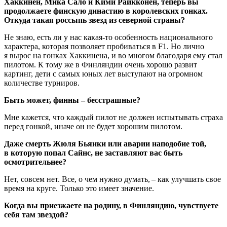
Хаккинен, Мика Сало и Кими Райкконен, теперь вы
продолжаете финскую династию в королевских гонках.
Откуда такая россыпь звезд из северной страны?
Не знаю, есть ли у нас какая-то особенность национального
характера, которая позволяет пробиваться в F1. Но лично
я вырос на гонках Хаккинена, и во многом благодаря ему стал
пилотом. К тому же в Финляндии очень хорошо развит
картинг, дети с самых юных лет выступают на огромном
количестве турниров.
Быть может, финны – бесстрашные?
Мне кажется, что каждый пилот не должен испытывать страха
перед гонкой, иначе он не будет хорошим пилотом.
Даже смерть Жюля Бьянки или аварии наподобие той,
в которую попал Сайнс, не заставляют вас быть
осмотрительнее?
Нет, совсем нет. Все, о чем нужно думать, – как улучшать свое
время на круге. Только это имеет значение.
Когда вы приезжаете на родину, в Финляндию, чувствуете
себя там звездой?