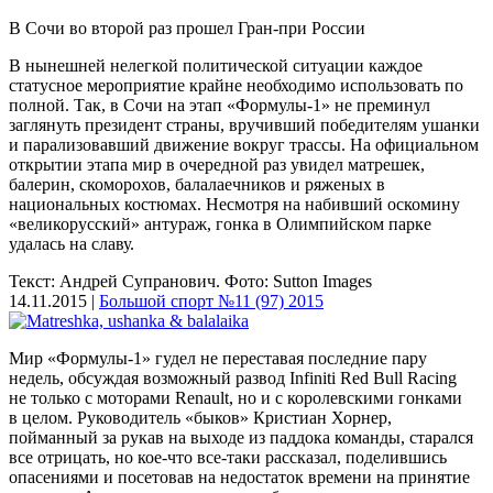
В Сочи во второй раз прошел Гран-при России
В нынешней нелегкой политической ситуации каждое
статусное мероприятие крайне необходимо использовать по
полной. Так, в Сочи на этап «Формулы-1» не преминул
заглянуть президент страны, вручивший победителям ушанки
и парализовавший движение вокруг трассы. На официальном
открытии этапа мир в очередной раз увидел матрешек,
балерин, скоморохов, балалаечников и ряженых в
национальных костюмах. Несмотря на набивший оскомину
«великорусский» антураж, гонка в Олимпийском парке
удалась на славу.
Текст: Андрей Супранович. Фото: Sutton Images
14.11.2015 |
Большой спорт №11 (97) 2015
Мир «Формулы‑1» гудел не переставая последние пару
недель, обсуждая возможный развод Infiniti Red Bull Racing
не только с моторами Renault, но и с королевскими гонками
в целом. Руководитель «быков» Кристиан Хорнер,
пойманный за рукав на выходе из паддока команды, старался
все отрицать, но кое-что все-таки рассказал, поделившись
опасениями и посетовав на недостаток времени на принятие