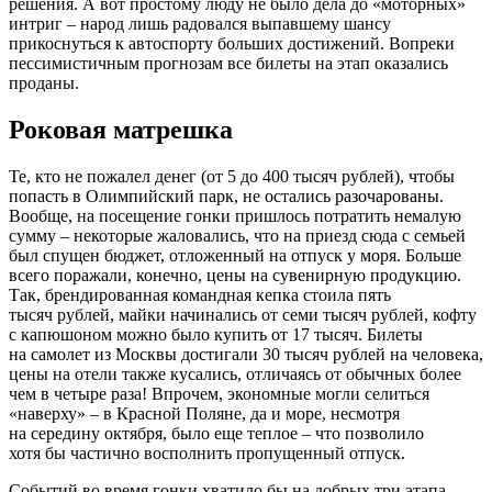
решения. А вот простому люду не было дела до «моторных»
интриг – народ лишь радовался выпавшему шансу
прикоснуться к автоспорту больших достижений. Вопреки
пессимистичным прогнозам все билеты на этап оказались
проданы.
Роковая матрешка
Те, кто не пожалел денег (от 5 до 400 тысяч рублей), чтобы
попасть в Олимпийский парк, не остались разочарованы.
Вообще, на посещение гонки пришлось потратить немалую
сумму – некоторые жаловались, что на приезд сюда с семьей
был спущен бюджет, отложенный на отпуск у моря. Больше
всего поражали, конечно, цены на сувенирную продукцию.
Так, брендированная командная кепка стоила пять
тысяч рублей, майки начинались от семи тысяч рублей, кофту
с капюшоном можно было купить от 17 тысяч. Билеты
на самолет из Москвы достигали 30 тысяч рублей на человека,
цены на отели также кусались, отличаясь от обычных более
чем в четыре раза! Впрочем, экономные могли селиться
«наверху» – в Красной Поляне, да и море, несмотря
на середину октября, было еще теплое – что позволило
хотя бы частично восполнить пропущенный отпуск.
Событий во время гонки хватило бы на добрых три этапа,