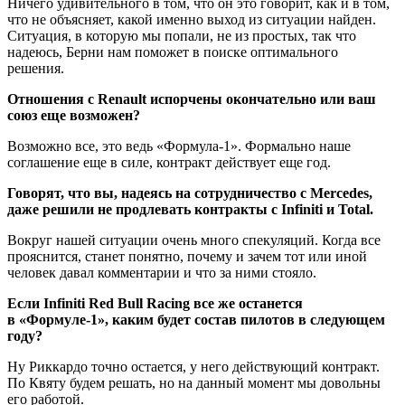
Ничего удивительного в том, что он это говорит, как и в том,
что не объясняет, какой именно выход из ситуации найден.
Ситуация, в которую мы попали, не из простых, так что
надеюсь, Берни нам поможет в поиске оптимального
решения.
Отношения с Renault испорчены окончательно или ваш
союз еще возможен?
Возможно все, это ведь «Формула‑1». Формально наше
соглашение еще в силе, контракт действует еще год.
Говорят, что вы, надеясь на сотрудничество с Mercedes,
даже решили не продлевать контракты с Infiniti и Total.
Вокруг нашей ситуации очень много спекуляций. Когда все
прояснится, станет понятно, почему и зачем тот или иной
человек давал комментарии и что за ними стояло.
Если Infiniti Red Bull Racing все же останется
в «Формуле‑1», каким будет состав пилотов в следующем
году?
Ну Риккардо точно остается, у него действу­ющий контракт.
По Квяту будем решать, но на данный момент мы довольны
его работой.