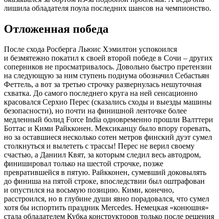
лишила обладателя поула последних шансов на чемпионство.
Отложенная победа
После схода Росберга Льюис Хэмилтон успокоился
и безмятежно покатил к своей второй победе в Сочи – других
соперников не просматривалось. Довольно быстро претензии
на следующую за ним ступень подиума обозначил Себастьян
Феттель, а вот за третью строчку развернулась нешуточная
схватка. До самого последнего круга на ней сенсационно
красовался Серхио Перес (сказались сходы и выезды машины
безопасности), но почти на финишной ленточке более
медленный болид Force India одновременно прошли Валттери
Боттас и Кими Райкконен. Мексиканцу было впору горевать,
но за оставшиеся несколько сотен метров финский дуэт сумел
столкнуться и вылететь с трассы! Перес не верил своему
счастью, а Даниил Квят, за которым следил весь автодром,
финишировал только на шестой строчке, позже
превратившейся в пятую. Райкконен, сумевший доковылять
до финиша на пятой строке, впоследствии был оштрафован
и опустился на восьмую позицию. Кими, конечно,
расстроился, но в глубине души явно порадовался, что сумел
хотя бы испортить праздник Mercedes. Немецкая «конюшня»
стала обладателем Кубка конструкторов только после решения