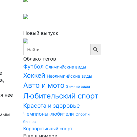
Новый выпуск
Search Button
Search
for:
Облако тегов
Футбол
Олимпийские виды
е
Хоккей
Неолимпийские виды
а,
Авто и мото
Зимние виды
Любительский спорт
я нее
Красота и здоровье
Чемпионы-любители
амым
Спорт и
бизнес
Корпоративный спорт
Еще в номере