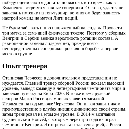
победу оцениваются достаточно высоко, в то время как в
Будапеште встретятся равные соперники. От того, удастся ли
завоевать путевку на топ-турнир, во многом будет зависеть
настрой команд на матчи Лиги наций.
Не будем забывать и про напряженный календарь. Провести
три матча за семь дней физически тяжело. Поэтому у сборных
Венгрии и Сербии велика вероятность ротации состава. А
равноценной замены лидерам нет, прежде всего
непосредственных соперников россиян в борьбе за первое
место в группе.
Опыт тренера
Станислав Черчесов в дополнительном представлении не
нуждается. Главный тренер сборной России доказал высокий
уровень, выведя команду в четвертьфинал чемпионата мира и
завоевав путевку на Евро-2020. В то же время рулевой
венгров Марко Росси для многих является загадкой.
Итальянец на год моложе Черчесова. Он играл защитником
преимущественно в клубах низших дивизионов своей страны,
затем тренировал на этом же уровне. В 2014-м возглавил
будапештский Honvéd, с которым через три года выиграл
чемпионат Венгрии. Этот результат стал сенсацией, а Росси