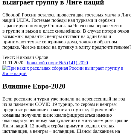
выиграет группу в Лиге наций
Сборной России осталось провести два гостевых матча в Лиге
наций UEFA. Гостевые победы над турками и сербами
гарантируют команде Станислава Черчесова первое место
в группе и выход в класс сильнейших. В случае потери очков
возможны варианты: венгры отстают на один балл и
принимают тех же соперников дома, только в обратном
порядке. Чьи же шансы на путевку в элиту предпочтительнее?
Текст: Николай Орлов
11.11.2020 |
Большой спорт №5 (141) 2020
Влияние Евро-2020
Если россияне и турки уже попали на перенесенный на год
из-за пандемии COVID-19 турнир, то сербам и венграм
предстоят решающие сражения за путевку. Причем обе
команды получили шанс квалифицироваться именно
благодаря успешному выступлению в минувшем розыгрыше
Лиги наций. 12 ноября сербы примут в родных стенах
шотландцев, а венгры – исландцев. Шансы балканцев на