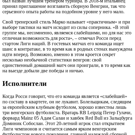
был назван лучшим тренером турнира. В 2018-м итальянец
принял приглашение возглавить сборную Венгрии, так что
серьезного опыта работы на подобном уровне у него мало.
Свой тренерский стиль Марко называет «практичным» и при
выборе тактики на матч исходит из силы соперника. «В этой
группе мы, несомненно, являемся слабейшими, но для нас это
отличная возможность для роста», – отмечал Росси перед
стартом Лиги наций. В гостевых матчах его команда ищет
шанс в контратаке, в то время как в родных стенах вынуждена
идти вперед. Возможно, именно в этом кроется секрет
несколько необычной статистики венгров: свой
единственный домашний матч они проиграли, в то время как
на выезде добыли две победы и ничью.
Исполнители
Когда Росси говорит, что его команда является «слабейшей»
по составу в квартете, он не лукавит. Болельщикам, следящим
за европейским клубным футболом, хорошо известны лишь
три венгерских футболиста. Вратарь RB Leipzig Петер Гулачи,
форвард Mainz 05 Адам Салаи и хавбек Red Bull из Зальцбурга
Доминик Собослаи. Этот 20-летний игрок стал открытием
Лиги чемпионов и считается самым ярким венгерским
футболистом нового поколения, главной надеждой сборной