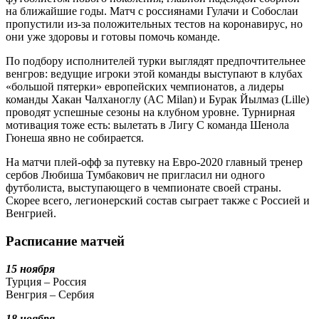
на ближайшие годы. Матч с россиянами Гулачи и Собослаи
пропустили из-за положительных тестов на коронавирус, но
они уже здоровы и готовы помочь команде.
По подбору исполнителей турки выглядят предпочтительнее
венгров: ведущие игроки этой команды выступают в клубах
«большой пятерки» европейских чемпионатов, а лидеры
команды Хакан Чалханоглу (AC Milan) и Бурак Йылмаз (Lille)
проводят успешные сезоны на клубном уровне. Турнирная
мотивация тоже есть: вылетать в Лигу C команда Шенола
Гюнеша явно не собирается.
На матчи плей-офф за путевку на Евро-2020 главный тренер
сербов Любиша Тумбакович не пригласил ни одного
футболиста, выступа­ющего в чемпионате своей страны.
Скорее всего, легионерский состав сыграет также с Россией и
Венгрией.
Расписание матчей
15 ноября
Турция – Россия
Венгрия – Сербия
18 ноября