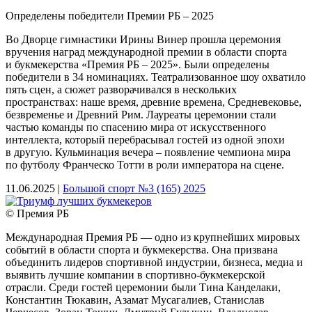
Определены победители Премии РБ – 2025
Во Дворце гимнастики Ирины Винер прошла церемония
вручения наград международной премии в области спорта
и букмекерства «Премия РБ – 2025». Были определены
победители в 34 номинациях. Театрализованное шоу охватило
пять сцен, а сюжет разворачивался в нескольких
пространствах: наше время, древние времена, Средневековье,
безвременье и Древний Рим. Лауреаты церемонии стали
частью команды по спасению мира от искусственного
интеллекта, который перебрасывал гостей из одной эпохи
в другую. Кульминация вечера – появление чемпиона мира
по футболу Франческо Тотти в роли императора на сцене.
11.06.2025 |
Большой спорт №3 (165) 2025
© Премия РБ
Международная Премия РБ — одно из крупнейших мировых
событий в области спорта и букмекерства. Она призвана
объединить лидеров спортивной индустрии, бизнеса, медиа и
выявить лучшие компании в спортивно-букмекерской
отрасли. Среди гостей церемонии были Тина Канделаки,
Константин Тюкавин, Азамат Мусагалиев, Станислав