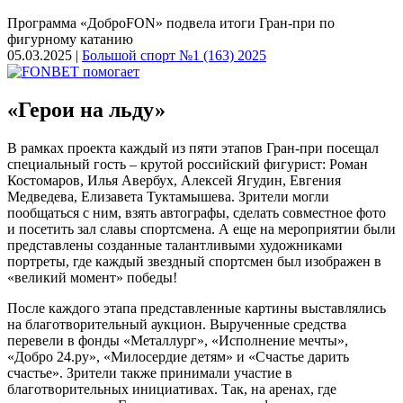
Программа «ДоброFON» подвела итоги Гран-при по
фигурному катанию
05.03.2025 |
Большой спорт №1 (163) 2025
«Герои на льду»
В рамках проекта каждый из пяти этапов Гран-при посещал
специальный гость – крутой российский фигурист: Роман
Костомаров, Илья Авербух, Алексей Ягудин, Евгения
Медведева, Елизавета Туктамышева. Зрители могли
пообщаться с ним, взять автографы, сделать совместное фото
и посетить зал славы спортсмена. А еще на мероприятии были
представлены созданные талантливыми художниками
портреты, где каждый звездный спортсмен был изображен в
«великий момент» победы!
После каждого этапа представленные картины выставлялись
на благотворительный аукцион. Вырученные средства
перевели в фонды «Металлург», «Исполнение мечты»,
«Добро 24.ру», «Милосердие детям» и «Счастье дарить
счастье». Зрители также принимали участие в
благотворительных инициативах. Так, на аренах, где