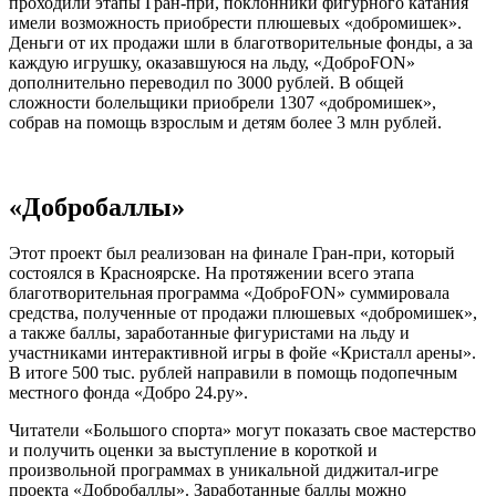
проходили этапы Гран-при, поклонники фигурного катания
имели возможность приобрести плюшевых «добромишек».
Деньги от их продажи шли в благотворительные фонды, а за
каждую игрушку, оказавшуюся на льду, «ДоброFON»
дополнительно переводил по 3000 рублей. В общей
сложности болельщики приобрели 1307 «добромишек»,
собрав на помощь взрослым и детям более 3 млн рублей.
«Добробаллы»
Этот проект был реализован на финале Гран-при, который
состоялся в Красноярске. На протяжении всего этапа
благотворительная программа «ДоброFON» суммировала
средства, полученные от продажи плюшевых «добромишек»,
а также баллы, заработанные фигуристами на льду и
участниками интерактивной игры в фойе «Кристалл арены».
В итоге 500 тыс. рублей направили в помощь подопечным
местного фонда «Добро 24.ру».
Читатели «Большого спорта» могут показать свое мастерство
и получить оценки за выступление в короткой и
произвольной программах в уникальной диджитал-игре
проекта «Добробаллы». Заработанные баллы можно