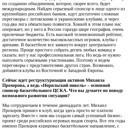
по созданию объединения, которое, скорее всего, будет
международным. Найден серьезный спонсор в лице одного из
крупнейших российских банков, идут достаточно сложные
переговоры с литовскими и украинскими клубами, и через
год-два лига обязательно появится. Хоккей в этом плане нас
опережает, но у него в России гораздо шире география, очень
приличные бюджеты. Есть высокий телевизионный рейтинг,
достаточное количество высококлассных игроков, клубы с
аренами. В баскетболе все замкнуто вокруг центрального
региона. Проще простого собрать десять любых команд и
сказать: вот у нас професси­ональная лига. Но ведь ее нужно
наполнить серьезными участниками. Поэтому и ведем
переговоры с представителями других стран. Возможно,
добавятся клубы из Восточной и Западной Европы.
Сейчас идет реструктуризация активов Михаила
Прохорова, а ведь «Норильский никель» – основной
спонсор баскетбольного ЦСКА. Что вы думаете по поводу
возможного развития ситуации?
Мы сотрудничаем в течение двенадцати лет. Михаил
Прохоров пришел в клуб, когда здесь просто не платили
зарплату. Вместе с ним мы создали самый успешный бизнес-
проект среди российских игровых видов спорта. Все эти годы
именно Прохоров курировал баскетбольное направление, с