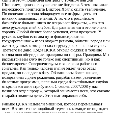
сделать это – подписали контракт с Томасом ван ден
Шпигелем, произошло увеличение бюджета. Затем появилась
возможность пригласить Виктора Хряпу, опять увеличение.
По окончании сезона обнародуем все цифры, здесь нет
никаких подводных течений. А то, что в российском
баскетболе больше никто не открывает бюджеты, – так это
дело руководителей клубов. Для развития лиги это не очень
хорошо. Любой бизнес более успешен, если прозрачен. У
русских клубов есть два пути финансирования:
государственное – через бюджет региона, области, города или
же от крупных коммерческих структур, как в нашем случае.
Третьего не дано. Когда ЦСКА открыл бюджет, в течение
месяца шло обсуждение, правдивы ли цифры. Правдивы. Мы
рассматриваем клуб не только как спортивный, но и как
бизнес-проект. Совершенствуем технологии работы со
зрителем. Как только человек купил билет через отдел
продаж, он попадает в базу. Обзваниваем болельщиков,
поздравляем с днем рождения, разрабатываем различные
билетные программы, первыми среди баскетбольных клубов
открыли магазин атрибутики. С сезона 2007/2008 у нас
появился отдел продаж, который занимается всем, что связано
с зарабатыванием денег. Этот шаг оправдал себя.
Раньше ЦСКА называли машиной, которая перемалывает
всех. В этом сезоне подобный термин к команде не подходит