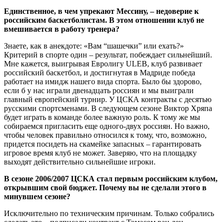
Единственное, в чем упрекают Мессину, – недоверие к
российским баскетболистам. В этом отношении клуб не
вмешивается в работу тренера?
Знаете, как в анекдоте: «Вам “шашечки” или ехать?»
Критерий в спорте один – результат, побеждает сильнейший.
Мне кажется, выигрывая Евролигу ULEB, клуб развивает
российский баскетбол, и достигнутая в Мадриде победа
работает на имидж нашего вида спорта. Было бы здорово,
если б у нас играли двенадцать россиян и мы выиграли
главный европейский турнир. У ЦСКА контракты с десятью
русскими спортсменами. В следующем сезоне Виктор Хряпа
будет играть в команде более важную роль. К тому же мы
собираемся пригласить еще одного-двух россиян. Но важно,
чтобы человек правильно относился к тому, что, возможно,
придется посидеть на скамейке запасных – гарантировать
игровое время клуб не может. Заверяю, что на площадку
выходят действительно сильнейшие игроки.
В сезоне 2006/2007 ЦСКА стал первым российским клубом,
открывшим свой бюджет. Почему вы не сделали этого в
минувшем сезоне?
Исключительно по техническим причинам. Только собрались