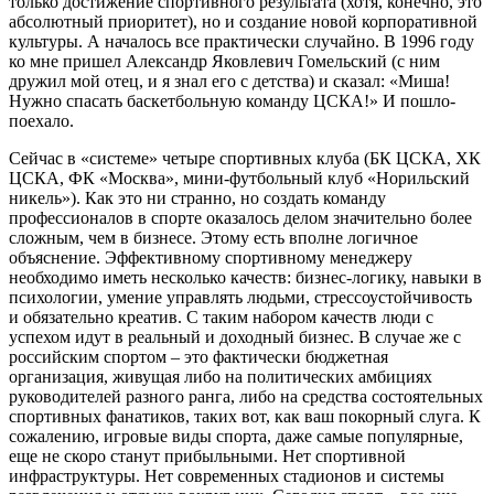
только достижение спортивного результата (хотя, конечно, это
абсолютный приоритет), но и создание новой корпоративной
культуры. А началось все практически случайно. В 1996 году
ко мне пришел Александр Яковлевич Гомельский (с ним
дружил мой отец, и я знал его с детства) и сказал: «Миша!
Нужно спасать баскетбольную команду ЦСКА!» И пошло-
поехало.
Сейчас в «системе» четыре спортивных ­клуба (БК ЦСКА, ХК
ЦСКА, ФК «Москва», ми­ни-футбольный клуб «Норильский
никель»). Как это ни странно, но создать команду
профессионалов в спорте оказалось делом значительно более
сложным, чем в бизнесе. Этому есть вполне логичное
объяснение. Эффективному спортивному менеджеру
необходимо иметь несколько качеств: бизнес-логику, навыки в
психологии, умение управлять людьми, стрессоустойчивость
и обязательно кре­атив. С таким набором качеств люди с
успехом идут в реальный и доходный бизнес. В случае же с
российским спортом – это фактически бюджетная
организация, живущая либо на политических амбициях
руководителей разного ранга, либо на средства состоятельных
спортивных фанатиков, таких вот, как ваш покорный слуга. К
сожалению, игровые виды спорта, даже самые популярные,
еще не скоро станут прибыльными. Нет спортивной
инфраструктуры. Нет современных стадионов и системы