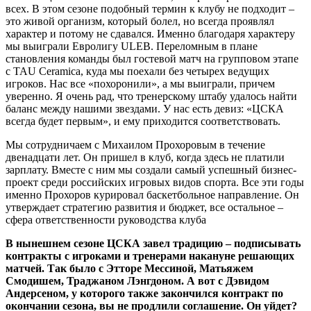
всех. В этом сезоне подобный термин к клубу не подходит –
это живой организм, который болел, но всегда проявлял
характер и потому не сдавался. Именно благодаря характеру
мы выиграли Евролигу ULEB. Переломным в плане
становления команды был гостевой матч на групповом этапе
с TAU Ceramica, куда мы поехали без четырех ведущих
игроков. Нас все «похоронили», а мы выиграли, причем
уверенно. Я очень рад, что тренерскому штабу удалось найти
баланс между нашими звездами. У нас есть девиз: «ЦСКА
всегда будет первым», и ему приходится соответствовать.
Мы сотрудничаем с Михаилом Прохоровым в течение
двенадцати лет. Он пришел в клуб, когда здесь не платили
зарплату. Вместе с ним мы создали самый успешный бизнес-
проект среди российских игровых видов спорта. Все эти годы
именно Прохоров курировал баскетбольное направление. Он
утверждает стратегию развития и бюджет, все остальное –
сфера ответственности руководства клуба
В нынешнем сезоне ЦСКА завел традицию – подписывать
контракты с игроками и тренерами накануне решающих
матчей. Так было с Этторе Мессиной, Матьяжем
Смодишем, Траджаном Лэнгдоном. А вот с Дэвидом
Андерсеном, у которого также закончился контракт по
окончании сезона, вы не продлили соглашение. Он уйдет?