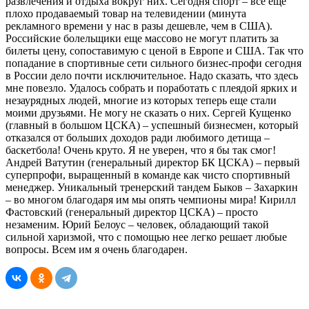
развлечения и отдыха вокруг них. Сегодня спорт – все еще
плохо продаваемый товар на телевидении (минута
рекламного времени у нас в разы дешевле, чем в США).
Российские болельщики еще массово не могут платить за
билеты цену, сопоставимую с ценой в Европе и США. Так что
попадание в спортивные сети сильного бизнес-профи ­сегодня
в России дело почти исключительное. Надо сказать, что здесь
мне повезло. Удалось собрать и поработать с плеядой ярких и
незаурядных людей, многие из которых теперь еще стали
моими друзьями. Не могу не сказать о них. Сергей Кущенко
(главный в большом ЦСКА) – успешный бизнесмен, который
отказался от больших доходов ради любимого детища –
баскетбола! Очень круто. Я не уверен, что я бы так смог!
Андрей Ватутин (генеральный директор БК ЦСКА) – первый
суперпрофи, выращенный в команде как чисто спортивный
менеджер. Уникальный тренерский тандем Быков – Захаркин
– во многом благодаря им мы опять чемпионы мира! Кирилл
Фастовский (генеральный директор ЦСКА) – просто
незаменим. Юрий Белоус – человек, обладающий такой
сильной харизмой, что с помощью нее легко решает любые
вопросы. Всем им я очень благодарен.