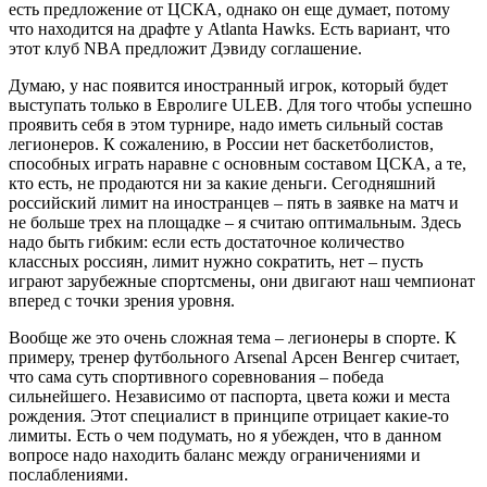
есть предложение от ЦСКА, однако он еще думает, потому
что находится на драфте у Atlanta Hawks. Есть вариант, что
этот клуб NBA предложит Дэвиду соглашение.
Думаю, у нас появится иностранный игрок, который будет
выступать только в Евролиге ULEB. Для того чтобы успешно
проявить себя в этом турнире, надо иметь сильный состав
легионеров. К сожалению, в России нет баскетболистов,
способных играть наравне с основным составом ЦСКА, а те,
кто есть, не продаются ни за какие деньги. Сегодняшний
российский лимит на иностранцев – пять в заявке на матч и
не больше трех на площадке – я считаю оптимальным. Здесь
надо быть гибким: если есть достаточное количество
классных россиян, лимит нужно сократить, нет – пусть
играют зарубежные спортсмены, они двигают наш чемпионат
вперед с точки зрения уровня.
Вообще же это очень сложная тема – легио­неры в спорте. К
примеру, тренер футбольного Arsenal Арсен Венгер считает,
что сама суть спортивного соревнования – победа
сильнейшего. Независимо от паспорта, цвета кожи и места
рождения. Этот специалист в принципе отрицает какие-то
лимиты. Есть о чем подумать, но я убежден, что в данном
вопросе надо находить баланс между ограничениями и
послаблениями.