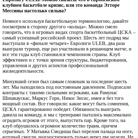
клубном баскетболе кризис, или это команда Этторе
Мессины настолько сильна?
Немного используя баскетбольную терминологию, давайте
посмотрим в сторону другого «кольца». Можно смело
говорить, что в игровых видах спорта баскетбольный ЦСКА –
самый успешный российский проект. Шесть лет подряд мы
выступали в «финале четырех» ­Евролиги ULEB, два раза
выиграли турнир, еще раз участвовали в решающем матче, и
все эти годы клуб становился чемпионом страны. Клуб
эффективен и с точки зрения структуры, бюджетирования,
управления и других аспектов профессиональной
жизнедеятельности.
Минувший сезон был самым сложным за последние шесть
лет. Мы находились под постоянным давлением. Подписали
контракты с такими сильными игроками, как Рамунас
Шишкаускас, Маркус Гори, Никос Зисис, имея и без того
мощный состав. Все говорили: какие могут быть сомнения,
ЦСКА гарантированно победит. Обязанность вы­играть
давила на команду, и мы с тренерами пытались максимально
оградить игроков от этого, выпустить пар. Кроме того, на
клуб обрушилось огромное количество травм, причем
серьезных. У Матьяжа Смодиша был перелом пальца на ноге,
который смогли диагностировать только через две недели. Не