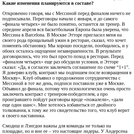
Какие изменения планируются в составе?
Откровенно говоря, мы с Мессиной перед финалом ничего не
подписывали. Переговоры начали с января, и до самого
«финала четырех» не было понятно, останется ли тренер. В
середине апреля вся баскетбольная Европа была уверена, что
Мессина в Barcelona. В Москве Этторе пригласил меня на
своего рода прощальный ужин в ресторан, сказал, что хочет
поменять обстановку. Мы хорошо посидели, пообщались, и у
обоих осталось ощущение незавершенности. В результате
договорились, что это был просто поход в ресторан. Перед
«финалом четырех» еще раз обсудили условия, и Этторе
сказал: «Да, я согласен заключить соглашение по схеме “1+1”.
Я доверяю клубу, контракт мы подпишем после возвращения в
Москву». Клуб объявил о продолжении сотрудничества с
Мессиной в тот же день, подписи поставили уже в Москве.
Объявил до финала, потому что психологически очень просто
заключить контракт с тренером-победителем, а про
проигравшего пойдут разговоры вроде «пожалели», «дали
еще один шанс». Мне хотелось избавиться от двойного
толкования, к тому же это свидетельство того, что клуб верит
в своего наставника.
Смодиш и Лэнгдон важны для команды не только на
площадке, но и вне ее – это насто­ящие лидеры. У Андерсена