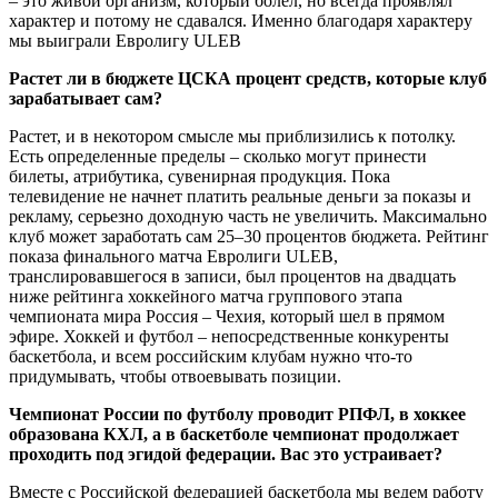
– это живой организм, который болел, но всегда проявлял
характер и потому не сдавался. Именно благодаря характеру
мы выиграли Евролигу ULEB
Растет ли в бюджете ЦСКА процент средств, которые клуб
зарабатывает сам?
Растет, и в некотором смысле мы прибли­зились к потолку.
Есть определенные пределы – сколько могут принести
билеты, атрибутика, сувенирная продукция. Пока
телевидение не начнет платить реальные деньги за показы и
рекламу, серьезно доходную часть не увеличить. Максимально
клуб может заработать сам 25–30 процентов бюджета. Рейтинг
показа финального матча Евролиги ULEB,
транслировавшегося в записи, был процентов на двадцать
ниже рейтинга хоккейного матча группового этапа
чемпионата мира Россия – Чехия, который шел в прямом
эфире. Хоккей и футбол – непосредственные конкуренты
баскетбола, и всем российским клубам нужно что-то
придумывать, чтобы отвоевывать позиции.
Чемпионат России по футболу проводит РПФЛ, в хоккее
образована КХЛ, а в баскетболе чемпионат продолжает
проходить под эгидой федерации. Вас это устраивает?
Вместе с Российской федерацией баскетбола мы ведем работу