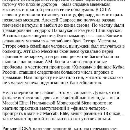
потому что плохие доктора – была сломана маленькая
косточка, и простой рентген ее не обнаружил. В США
словенцу вставили титановую спицу, форвард не мог играть
несколько месяцев. Алексей Саврасенко получил разрыв
плечевой капсулы и выбыл до конца сезона. По месяцу были
травмированы Теодорос Папалукас и Рамунас Шишкаускас.
Возникло даже ощущение, будто команду сглазили. Ближе к
решающим матчам тяжело заболел брат Этторе Мессины.
Этторе очень семейный человек, вынужден был отлучаться в
больницу. Аттильо Мессина скончался буквально перед
«финалом четырех», и на решающие матчи баскетболисты
вышли с нашивками AM. Были и чисто спортивные
проблемы, в частности проигрыш «Химкам» в финале Кубка
России, ставший следствием большого числа игроков с
травмами. Нам попросту не хватило сил, хотя это нисколько
не умаляет успеха подмосковных баскетболистов.
Нет, соперники не слабые – это мы сильные. Думаю, что в
финале встретились две самые достойные команды – мы и
Maccabi Elite. Итальянской Montepaschi Siena просто не
хватило практики выступлений в «финале четырех»:
проиграть в матче с Maccabi Elite, ведя с разницей 18 очков, –
такое может произойти только из-за отсутствия опыта.
Раньше ЦСКА называли машиной, которая перемалывает