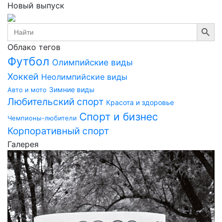
Новый выпуск
Search Button
Search
for:
Облако тегов
Футбол
Олимпийские виды
Хоккей
Неолимпийские виды
Зимние виды
Авто и мото
Любительский спорт
Красота и здоровье
Спорт и бизнес
Чемпионы-любители
Корпоративный спорт
Галерея