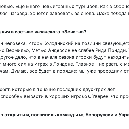
новые. Еще много невыигранных турниров, как в сборно
бая награда, хочется завоевать ее снова. Даже победа 
ния в составе казанского «Зенита»?
ри человека. Игорь Колодинский на позиции связующег
о Вермильо, Мэтью Андерсон не слабее Рида Придди. 
ругое дело, что в начале сезона игроки будут находить
 много сил на Играх в Лондоне. Главное – не рвать с м
чам. Думаю, все будет в порядке: мы уже проходили с
бят, которые в течение последних двух-трех лет
 способны вырасти в хороших игроков. Уверен, что пр
ал открытым, появились команды из Белоруссии и Укр