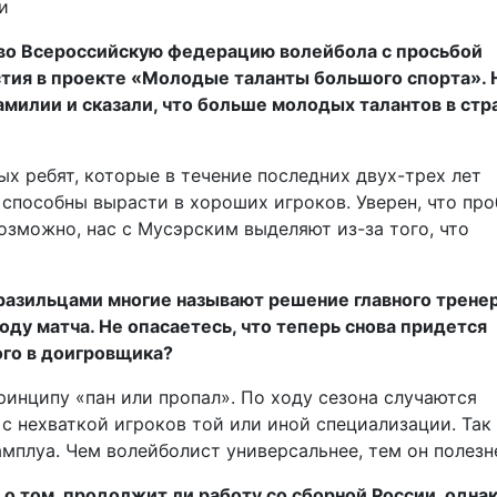
и
 во Всероссийскую федерацию волейбола с просьбой
тия в проекте «Молодые таланты большого спорта». 
милии и сказали, что больше молодых талантов в стр
х ребят, которые в течение последних двух-трех лет
 способны вырасти в хороших игроков. Уверен, что пр
озможно, нас с Мусэрским выделяют из-за того, что
бразильцами многие называют решение главного трене
оду матча. Не опасаетесь, что теперь снова придется
го в доигровщика?
ринципу «пан или пропал». По ходу сезона случаются
с нехваткой игроков той или иной специализации. Так
мплуа. Чем волейболист универсальнее, тем он полезн
 о том, продолжит ли работу со сборной России, одна