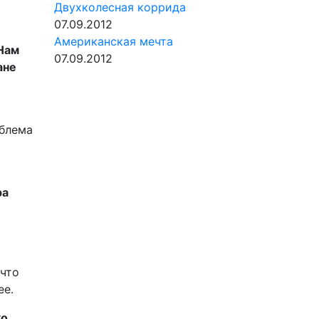
Двухколесная коррида
07.09.2012
Американская мечта
Нам
07.09.2012
ане
облема
ра
 что
ее.
ко