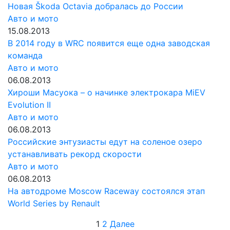
Новая Škoda Octavia добралась до России
Авто и мото
15.08.2013
В 2014 году в WRC появится еще одна заводская
команда
Авто и мото
06.08.2013
Хироши Масуока – о начинке электрокара MiEV
Evolution II
Авто и мото
06.08.2013
Российские энтузиасты едут на соленое озеро
устанавливать рекорд скорости
Авто и мото
06.08.2013
На автодроме Moscow Raceway состоялся этап
World Series by Renault
Пагинация
1
2
Далее