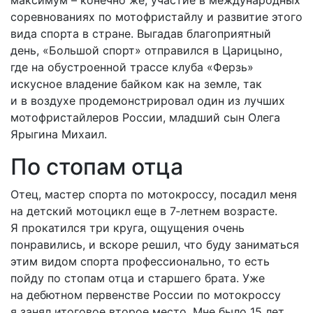
максимум – конечно же, участие в международных
соревнованиях по мотофристайлу и развитие этого
вида спорта в стране. Выгадав благоприятный
день, «Большой спорт» отправился в Царицыно,
где на обустроенной трассе клуба «Ферзь»
искусное владение байком как на земле, так
и в воздухе продемонстрировал один из лучших
мотофристайлеров России, младший сын Олега
Ярыгина Михаил.
По стопам отца
Отец, мастер спорта по мотокроссу, посадил меня
на детский мотоцикл еще в 7‑летнем возрасте.
Я прокатился три круга, ощущения очень
понравились, и вскоре решил, что буду заниматься
этим видом спорта профессионально, то есть
пойду по стопам отца и старшего брата. Уже
на дебютном первенстве России по мотокроссу
я занял итоговое второе место. Мне было 15 лет,