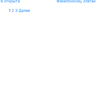
га открыта
Факелоносец Златан
Пагинация
1
2
3
Далее
записей