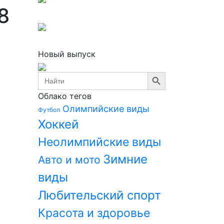
8
Новый выпуск
Search Button
Search
for:
Облако тегов
Олимпийские виды
Футбол
Хоккей
Неолимпийские виды
Зимние
Авто и мото
виды
Любительский спорт
Красота и здоровье