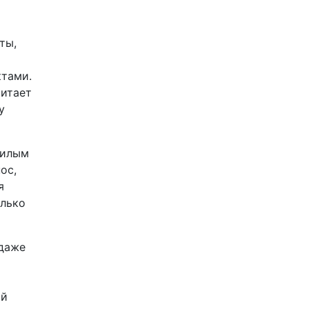
ты,
ктами.
читает
у
жилым
ос,
я
олько
 даже
ый