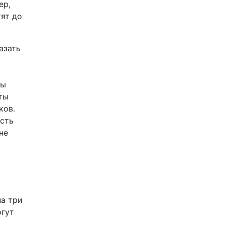
ер,
тят до
азать
бы
ты
ков.
есть
не
на три
огут