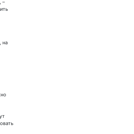
 –
тить
 на
жно
ут
бовать