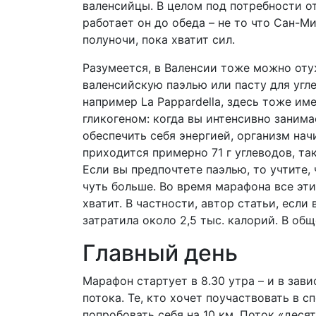
валенсийцы. В целом под потребности о
работает он до обеда – не то что Сан-М
полуночи, пока хватит сил.
Разумеется, в Валенсии тоже можно отуж
валенсийскую паэлью или пасту для угл
например La Pappardella, здесь тоже и
гликогеном: когда вы интенсивно занима
обеспечить себя энергией, организм нач
приходится примерно 71 г углеводов, та
Если вы предпочтете паэлью, то учтите, 
чуть больше. Во время марафона все эти 
хватит. В частности, автор статьи, если
затратила около 2,5 тыс. калорий. В общ
Главный день
Марафон стартует в 8.30 утра – и в зав
потока. Те, кто хочет поучаствовать в с
попробовать себя на 10 км. Поток «десят