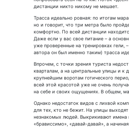
дистанции никто никому не мешает.
Трасса идеально ровная: по итогам мар
но и говорит, что три метра было пройде
комфортно. По всей дистанции находится
Даже если у вас свое питание – а основ
уже проверенные на тренировках гели, –
автора он был именно таким) трасса иде
Впрочем, с точки зрения туриста недос
кварталам, а на центральные улицы и к
крупнейшим воротам готического период
всей этой красотой уже не очень получ
на себе и своих ощущениях. В общем, ма
Однако недостаток видов с лихвой ком
для тех, кто не бежит. На улицы выходя
незнакомых людей. Выкрикивают имена 
«брависсимо», «давай-давай», а начиная