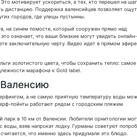
то мотивирует ускориться, а тех, кто перешел на шаг,
ить дистанцию. Поддержка валенсийцев позволяет ощу
угих городов, где улицы пустынны.
тв, на синем помосте, который сооружен прямо над
это означает, что ваши близкие могут увидеть онлайн-
ете заключительную черту. Видео идет в прямом эфире,
льги золотистого цвета, чтобы сохранить тепло: самое
длежности марафона к Gold label.
в Валенсию
серфингом, а не самую приятную температуру воды мо
ерф-пойнты работают рядом с городским пляжем
 парк в 10 км от Валенсии. Любители орнитологии мог
 с воды, взяв напрокат лодку. Гурманы советуют попро
считается, что именно здесь придумали это блюдо.