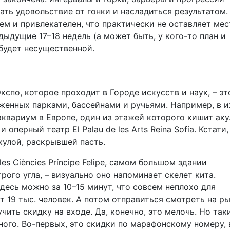
ать удовольствие от гонки и насладиться результатом.
ем и привлекателен, что практически не оставляет мес
дыдущие 17–18 недель (а может быть, у кого-то план и
 будет несущественной.
кспо, которое проходит в Городе искусств и наук, – эт
енных парками, бассейнами и ручьями. Например, в и
аквариум в Европе, один из этажей которого кишит аку
 оперный театр El Palau de les Arts Reina Sofía. Кстати,
улой, раскрывшей пасть.
es Ciències Príncipe Felipe, самом большом здании
рого угла, – визуально оно напоминает скелет кита.
десь можно за 10–15 минут, что совсем неплохо для
т 19 тыс. человек. А потом отправиться смотреть на р
чить скидку на входе. Да, конечно, это мелочь. Но так
ного. Во-первых, это скидки по марафонскому номеру, 