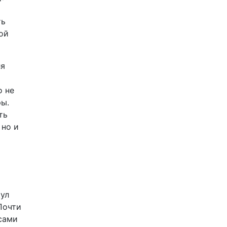
ю
ть
ой
ля
о не
ры.
ть
 но и
кул
Почти
сами