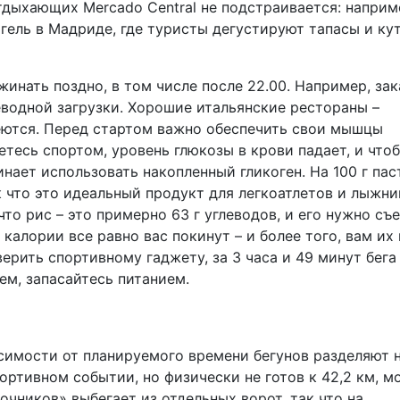
тдыхающих Mercado Central не подстраивается: наприм
игель в Мадриде, где туристы дегустируют тапасы и ку
инать поздно, в том числе после 22.00. Например, зак
еводной загрузки. Хорошие итальянские рестораны –
меются. Перед стартом важно обеспечить свои мышцы
етесь спортом, уровень глюкозы в крови падает, и что
инает использовать накопленный гликоген. На 100 г пас
к что это идеальный продукт для легкоатлетов и лыжни
что рис – это примерно 63 г углеводов, и его нужно съ
калории все равно вас покинут – и более того, вам их 
 верить спортивному гаджету, за 3 часа и 49 минут бега
ем, запасайтесь питанием.
исимости от планируемого времени бегунов разделяют 
портивном событии, но физически не готов к 42,2 км, м
очников» выбегает из отдельных ворот, так что на