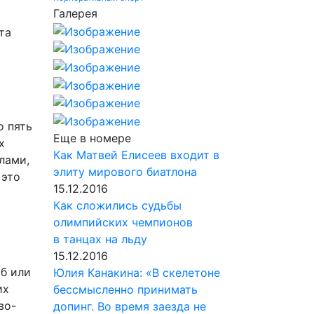
Галерея
та
о пять
Еще в номере
х
Как Матвей Елисеев входит в
лами,
элиту мирового биатлона
 это
15.12.2016
Как сложились судьбы
олимпийских чемпионов
в танцах на льду
15.12.2016
ыб или
Юлия Канакина: «В скелетоне
их
бессмысленно принимать
во-
допинг. Во время заезда не