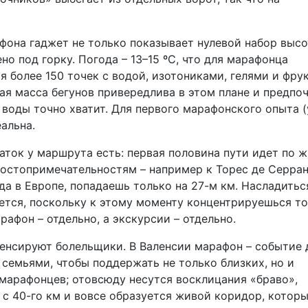
афона гаджет не только показывает нулевой набор высо
но под горку. Погода – 13–15 ºС, что для марафонца
 более 150 точек с водой, изотониками, гелями и фру
ная масса бегунов привередлива в этом плане и предпо
 воды точно хватит. Для первого марафонского опыта (
альна.
таток у маршрута есть: первая половина пути идет по 
 достопримечательностям – например к Торес де Серран
а в Европе, попадаешь только на 27-м км. Насладитьс
ается, поскольку к этому моменту концентрируешься т
рафон – отдельно, а экскурсии – отдельно.
пенсируют болельщики. В Валенсии марафон – событие
т семьями, чтобы поддержать не только близких, но и
марафонцев; отовсюду несутся восклицания «браво»,
 с 40-го км и вовсе образуется живой коридор, котор