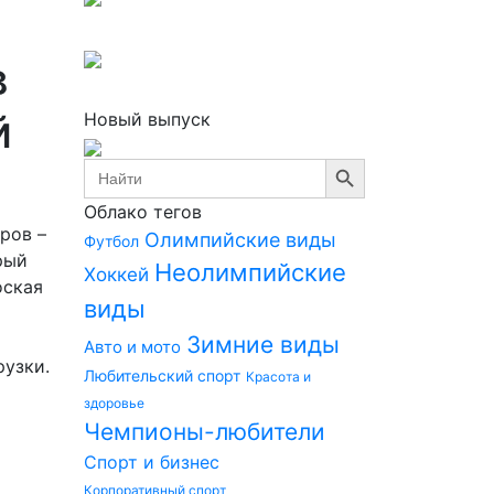
в
й
Новый выпуск
Search Button
Search
for:
Облако тегов
ров –
Олимпийские виды
Футбол
орый
Неолимпийские
Хоккей
оская
виды
о
Зимние виды
Авто и мото
рузки.
Любительский спорт
Красота и
здоровье
Чемпионы-любители
Спорт и бизнес
Корпоративный спорт