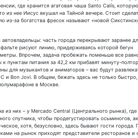
нсии, где хранится агатовая чаша Santo Calís, котору
то из нее Иисус вкушал на Тайной вечере. Стоит сдела
ую из-за богатства фресок называют «новой Сикстинск
и автовладельцы: часть города перекрывают заранее д
асфальте рисуют линию, придерживаясь которой бегун
метры. Впрочем, задача пробежать поменьше все равн
 к пунктам питания за 42,2 км прибавят минуту-полто
ны для музыкантов и аниматоров – вас будут развлека
 и Bon Jovi. В общем, бежать здесь не только быстро,
полумарафоне в Москве.
 из них – у Mercado Central (Центрального рынка), где
ного спутника, чтобы продегустировать осьминогов, а
еское, хотя, безусловно, здесь бывают гости города. 
упками на рынок приходят представители ресторанов и 