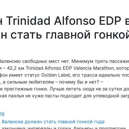
Trinidad Alfonso EDP 
 стать главной гонко
 Валенсию свободных мест нет. Минимум треть пассажи
 – 42,2 км Trinidad Alfonso EDP Valencia Marathon, кот
фон имеет статус Golden Label, его трасса идеально пл
, а сильным любителям – почему бы и нет? –
е престижные гонки. Лучше лететь сюда не за сутки д
кая паэлья не хуже пасты подходит для углеводной заг
16
 закончена: интервалы и горки, барьеры и прогрессии