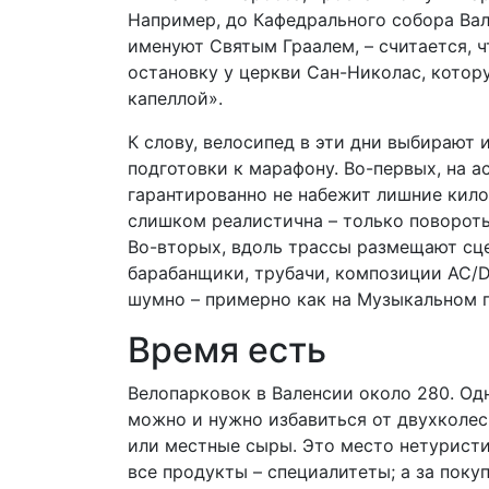
Например, до Кафедрального собора Вале
именуют Святым Граалем, – считается, ч
остановку у церкви Сан-Николас, котор
капеллой».
К слову, велосипед в эти дни выбирают 
подготовки к марафону. Во-первых, на 
гарантированно не набежит лишние кило
слишком реалистична – только повороты
Во-вторых, вдоль трассы размещают сце
барабанщики, трубачи, композиции AC/DC
шумно – примерно как на Музыкальном 
Время есть
Велопарковок в Валенсии около 280. Одна
можно и нужно избавиться от двухколес
или местные сыры. Это место нетуристич
все продукты – специалитеты; а за пок