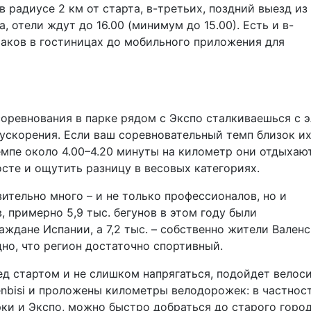
в радиусе 2 км от старта, в-третьих, поздний выезд из
а, отели ждут до 16.00 (минимум до 15.00). Есть и в-
траков в гостиницах до мобильного приложения для
соревнования в парке рядом с Экспо сталкиваешься с 
 ускорения. Если ваш соревновательный темп близок и
емпе около 4.00–4.20 минуты на километр они отдыхают
сте и ощутить разницу в весовых категориях.
ительно много – и не только профессионалов, но и
, примерно 5,9 тыс. бегунов в этом году были
аждане Испании, а 7,2 тыс. – собственно жители Вален
но, что регион достаточно спортивный.
ед стартом и не слишком напрягаться, подойдет велоси
enbisi и проложены километры велодорожек: в частност
рки и Экспо, можно быстро добраться до старого город