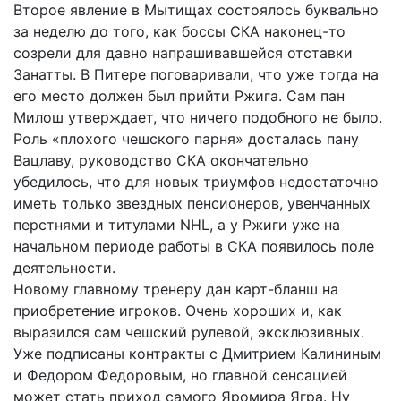
Второе явление в Мытищах состоялось буквально
за неделю до того, как боссы СКА наконец-то
созрели для давно напрашивавшейся отставки
Занатты. В Питере поговаривали, что уже тогда на
его место должен был прийти Ржига. Сам пан
Милош утверждает, что ничего подобного не было.
Роль «плохого чешского парня» досталась пану
Вацлаву, руководство СКА окончательно
убедилось, что для новых триумфов недостаточно
иметь только звездных пенсионеров, увенчанных
перстнями и титулами NHL, а у Ржиги уже на
начальном периоде работы в СКА появилось поле
деятельности.
Новому главному тренеру дан карт-бланш на
приобретение игроков. Очень хороших и, как
выразился сам чешский рулевой, эксклюзивных.
Уже подписаны контракты с Дмитрием Калининым
и Федором Федоровым, но главной сенсацией
может стать приход самого Яромира Ягра. Ну