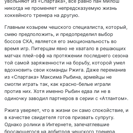
увольняют из «Спартака», все равно пан Милош
никогда не променяет непредсказуемую жизнь
хоккейного тренера на другую.
Главным козырем чешского специалиста, который,
смею предположить, и предопределил выбор
боссов СКА, является его эмоциональность во
время игр. Питерцам явно не хватало в решающих
матчах плей-офф на протяжении последнего сезона
той самой заряженности на борьбу, которой умел
вдохновить свои команды Ржига. Даже переманив
из «Спартака» Максима Рыбина, армейцы не
смогли играть так, как красно-белые играли
против них. Хотя именно Рыбин едва ли не в
одиночку заводил партнеров в серии с «Атлантом».
Ржига уверяет, что в жизни он само спокойствие, и
в качестве свидетеля готов призвать супругу.
Однако ролики в Интернете, запечатлевшие
бросающегося на арбитров чешского тренера,