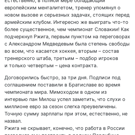
Естественно, в полной мере облада­ющий
европейским менталитетом, тренер упомянул о
новом вызове и серьезных задачах, стоящих перед
армейским клубом. Интересно же выиграть что-то
более существенное, чем чемпионат Словакии! Как
подчеркнул Ржига, первым пунктом на переговорах
с Александром Медведевым была степень свободы
во всем, что касается хоккея, вторым – состав
тренерского штаба, третьим – подбор игроков
и только четвертым – цена контракта.
Договорились быстро, за три дня. Подписи под
соглашением поставили в Брати­славе во время
чемпионата мира. Мимоходом в одном из
интервью пан Милош успел заметить, что слухи о
миллионе евро за сезон слегка преувеличены.
Точную сумму зарплаты при этом, естественно, не
назвал.
Ржига не скрывает, конечно, что работа в России