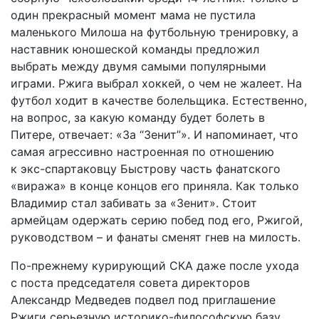
один прекрасный момент мама не пустила
маленького Милоша на футбольную тренировку, а
наставник юношеской команды предложил
выбрать между двумя самыми популярными
играми. Ржига выбрал хоккей, о чем не жалеет. На
футбол ходит в качестве болельщика. Естественно,
на вопрос, за какую команду будет болеть в
Питере, отвечает: «За “Зенит”». И напоминает, что
самая агрессивно настроенная по отношению
к экс-спартаковцу Быстрову часть фанатского
«виража» в конце концов его приняла. Как только
Владимир стал забивать за «Зенит». Стоит
армейцам одержать серию побед под его, Ржигой,
руководством – и фанаты сменят гнев на милость.
По-прежнему курирующий СКА даже после ухода
с поста председателя совета директоров
Александр Медведев подвел под приглашение
Ржиги серьезную историко-философскую базу.