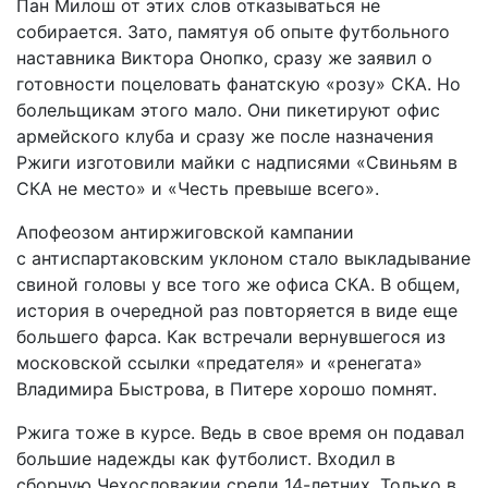
Пан Милош от этих слов отказываться не
собирается. Зато, памятуя об опыте футбольного
наставника Виктора Онопко, сразу же заявил о
готовности поцеловать фанатскую «розу» СКА. Но
болельщикам этого мало. Они пикетируют офис
армейского клуба и сразу же после назначения
Ржиги изготовили майки с надписями «Свиньям в
СКА не место» и «Честь превыше всего».
Апофеозом антиржиговской кампании
с антиспартаковским уклоном стало выкладывание
свиной головы у все того же офиса СКА. В общем,
история в очередной раз повторяется в виде еще
большего фарса. Как встречали вернувшегося из
московской ссылки «предателя» и «ренегата»
Владимира Быстрова, в Питере хорошо помнят.
Ржига тоже в курсе. Ведь в свое время он подавал
большие надежды как футболист. Входил в
сборную Чехословакии среди 14-лет­них. Только в