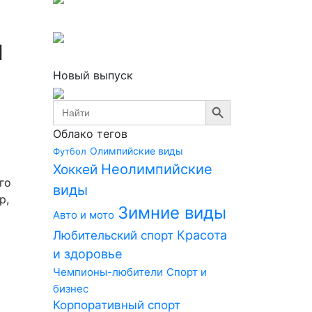
и
Новый выпуск
Search Button
Search
for:
Облако тегов
Олимпийские виды
Футбол
Неолимпийские
Хоккей
го
виды
р,
Зимние виды
Авто и мото
Красота
Любительский спорт
и здоровье
Чемпионы-любители
Спорт и
бизнес
Корпоративный спорт