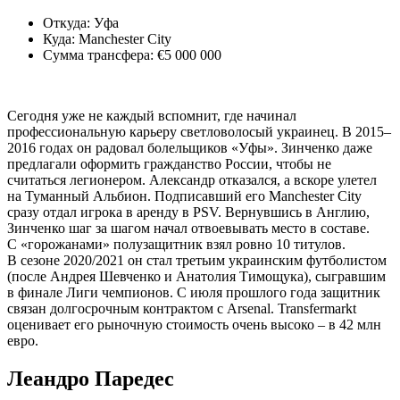
Откуда: Уфа
Куда: Manchester City
Сумма трансфера: €5 000 000
Сегодня уже не каждый вспомнит, где начинал
профессиональную карьеру светловолосый украинец. В 2015–
2016 годах он радовал болельщиков «Уфы». Зинченко даже
предлагали оформить гражданство России, чтобы не
считаться легионером. Александр отказался, а вскоре улетел
на Туманный Альбион. Подписавший его Manchester City
сразу отдал игрока в аренду в PSV. Вернувшись в Англию,
Зинченко шаг за шагом начал отвоевывать место в составе.
С «горожанами» полузащитник взял ровно 10 титулов.
В сезоне 2020/2021 он стал третьим украинским футболистом
(после Андрея Шевченко и Анатолия Тимощука), сыгравшим
в финале Лиги чемпионов. С июля прошлого года защитник
связан долгосрочным контрактом с Arsenal. Transfermarkt
оценивает его рыночную стоимость очень высоко – в 42 млн
евро.
Леандро Паредес