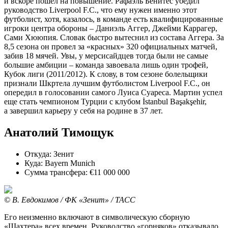
и вскоре пошел на повышение. Рафаэль Бенитес убедил
руководство Liverpool F.C., что ему нужен именно этот
футболист, хотя, казалось, в команде есть квалифицированные
игроки центра обороны – Даниэль Аггер, Джейми Каррагер,
Сами Хююпия. Словак быстро вытеснил из состава Аггера. За
8,5 сезона он провел за «красных» 320 официальных матчей,
забив 18 мячей. Увы, у мерсисайдцев тогда были не самые
большие амбиции – команда завоевала лишь один трофей,
Кубок лиги (2011/2012). К слову, в том сезоне болельщики
признали Шкртела лучшим футболистом Liverpool F.C., он
опередил в голосовании самого Луиса Суареса. Мартин успел
еще стать чемпионом Турции с клубом İstanbul Başakşehir,
а завершил карьеру у себя на родине в 37 лет.
Анатолий Тимощук
Откуда: Зенит
Куда: Bayern Munich
Сумма трансфера: €11 000 000
© В. Евдокимов / ФК «Зенит» / ТАСС
Его неизменно включают в символическую сборную
«Шахтера» всех времен. Руководство «горняков» отказывало