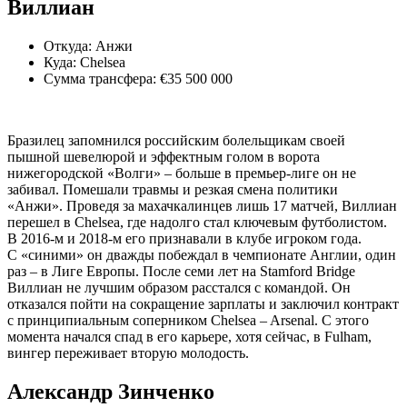
Виллиан
Откуда: Анжи
Куда: Chelsea
Сумма трансфера: €35 500 000
Бразилец запомнился российским болельщикам своей
пышной шевелюрой и эффектным голом в ворота
нижегородской «Волги» – больше в премьер-лиге он не
забивал. Помешали травмы и резкая смена политики
«Анжи». Проведя за махачкалинцев лишь 17 матчей, Виллиан
перешел в Chelsea, где надолго стал ключевым футболис­том.
В 2016-м и 2018-м его признавали в клубе игроком года.
С «синими» он дважды побеждал в чемпионате Англии, один
раз – в Лиге Европы. После семи лет на Stamford Bridge
Виллиан не лучшим образом расстался с командой. Он
отказался пойти на сокращение зарплаты и заключил контракт
с принципиальным соперником Chelsea – Arsenal. С этого
момента начался спад в его карьере, хотя сейчас, в Fulham,
вингер переживает вторую молодость.
Александр Зинченко