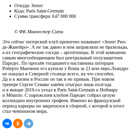
Откуда: Зенит
Куда: Paris Saint-Germain
Сумма трансфера: €47 000 000
© ФК Манчестер Сити
Это сейчас питерский клуб иронично называют «Зенит Рио-
де-Жанейро». А не так давно в нем заправляли не бразильцы,
а их географические соседи – аргентинцы. В этой компании
самым многообещающим был цент­ральный полузащитник
Паредес. По просьбе тогдашнего наставника питерцев
Роберто Манчини его купили у Roma за 23 млн евро.Леандро
не показал в Северной столице всего, на что способен.
Да и к жизни в России он так и не привык. При новом
тренере Сергее Семаке хавбек отыграл лишь полгода
и в январе 2019-го уехал в Paris Saint-Germain к Неймару
и Мбаппе. С парижским клубом Паредес собрал целую
коллекцию внутренних трофеев. Именно во французский
период карьеры он закрепился в сборной, с которой в итоге
стал чемпионом мира.