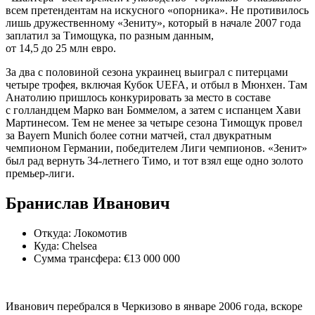
всем претендентам на искусного «опорника». Не противилось
лишь дружественному «Зениту», который в начале 2007 года
заплатил за Тимощука, по разным данным,
от 14,5 до 25 млн евро.
За два с половиной сезона украинец выиграл с питерцами
четыре трофея, включая Кубок UEFA, и отбыл в Мюнхен. Там
Анатолию пришлось конкурировать за место в составе
с голландцем Марко ван Боммелом, а затем с испанцем Хави
Мартинесом. Тем не менее за четыре сезона Тимощук провел
за Bayern Munich более сотни матчей, стал двукратным
чемпионом Германии, победителем Лиги чемпионов. «Зенит»
был рад вернуть 34-летнего Тимо, и тот взял еще одно золото
премьер-лиги.
Бранислав Иванович
Откуда: Локомотив
Куда: Chelsea
Сумма трансфера: €13 000 000
Иванович перебрался в Черкизово в январе 2006 года, вскоре