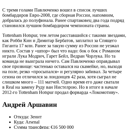
С тремя голами Павлюченко вошел в список лучших
бомбардиров Евро-2008, где сборная России, напомним,
добралась до полуфинала. Ранее спартаковец два года подряд
становился лучшим бомбардиром чемпионата страны.
Tottenham Hotspur, тем летом расставшийся с такими звездами,
как Робби Кин и Димитар Бербатов, заплатил за Спящего
Гиганта 17 млн. Ранее за такую сумму из России не уезжал
никто. Состав у «шпор» был что надо: бок о бок с Романом
играли Лука Мод­рич, Гарет Бейл, Ведран Чорлука. Но та
команда не выиграла ничего. Сам Павлюченко оправдывал
свое прозвище: частенько оставался на скамейке, но, выходя
на поле, резко «просыпался» и регулярно забивал. За четыре
сезона он отличился за лондонцев 42 раза, хотя сыграл не
слишком много – 111 матчей. Одно время его даже сватали
в Real на замену Руду ван Нистелрою. Но в итоге в начале
2012-го Tottenham Hotspur продал форварда «Локомотиву».
Андрей Аршавин
Откуда: Зенит
Куда: Arsenal
Сумма трансфера: €16 500 000