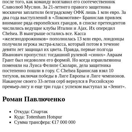
после того, как команду возглавил его соотечественник
Славолюб Муслин. За 21-летнего правого защитника
москвичи заплатили белградскому ОФК лишь 1 млн евро. За
два года выступлений в «Локомотиве» Бранислав привлек
внимание ряда европейских грандов, в списке претендентов
числились ведущие клубы Италии и Ajax. Их опередил
Chelsea. В выигрыше остались все. Касса
«железнодорожников» пополнилась 13 млн евро, лондонцы
получили игрока экстра-класса, который потом в течение
девяти лет защищал их цвета. Правда, первые полгода
Иванович пропустил: тогдашний рулевой «синих» Авраам
Грант был недоволен его формой. Но когда израильтянина
поменяли на Луиса Фелипе Сколари, дела защитника
постепенно пошли в гору. С Chelsea Бранислав взял 10
титулов, включая победы в Лиге Европы и Лиге чемпионов.
Накануне своего 33-летия серб вернулся в Российскую
премьер-лигу и еще три года с успехом выступал за «Зенит».
Роман Павлюченко
Откуда: Спартак
Куда: Tottenham Hotspur
Сумма трансфера: €17 000 000