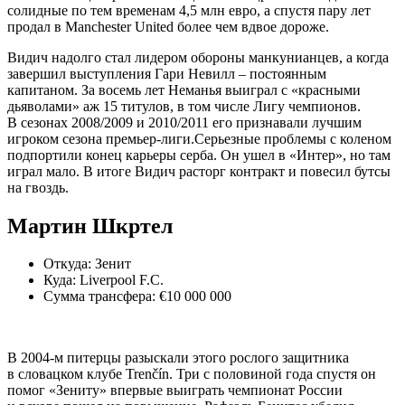
солидные по тем временам 4,5 млн евро, а спустя пару лет
продал в Manchester United более чем вдвое дороже.
Видич надолго стал лидером обороны манкунианцев, а когда
завершил выступления Гари Невилл – постоянным
капитаном. За восемь лет Неманья выиграл с «красными
дьяволами» аж 15 титулов, в том числе Лигу чемпионов.
В сезонах 2008/2009 и 2010/2011 его признавали лучшим
игроком сезона премьер-­лиги.Серьезные проблемы с коленом
подпортили конец карьеры серба. Он ушел в «Интер», но там
играл мало. В итоге Видич расторг конт­ракт и повесил бутсы
на гвоздь.
Мартин Шкртел
Откуда: Зенит
Куда: Liverpool F.C.
Сумма трансфера: €10 000 000
В 2004-м питерцы разыскали этого рослого защитника
в словацком клубе Trenčín. Три с половиной года спустя он
помог «Зениту» впервые выиграть чемпионат России