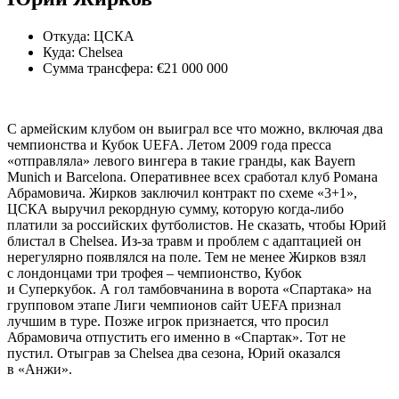
Откуда: ЦСКА
Куда: Chelsea
Сумма трансфера: €21 000 000
С армейским клубом он выиграл все что можно, включая два
чемпионства и Кубок UEFA. Летом 2009 года пресса
«отправляла» левого вингера в такие гранды, как Bayern
Munich и Barcelona. Оперативнее всех сработал клуб Романа
Абрамовича. Жирков заключил контракт по схеме «3+1»,
ЦСКА выручил рекордную сумму, которую когда-либо
платили за российских футболистов. Не сказать, чтобы Юрий
блис­тал в Chelsea. Из-за травм и проб­лем с адаптацией он
нерегулярно появлялся на поле. Тем не менее Жирков взял
с лондонцами три трофея – чемпионство, Кубок
и Суперкубок. А гол тамбовчанина в ворота «Спартака» на
групповом этапе Лиги чемпионов сайт UEFA признал
лучшим в туре. Позже игрок признается, что просил
Абрамовича отпустить его именно в «Спартак». Тот не
пустил. Отыграв за Chelsea два сезона, Юрий оказался
в «Анжи».