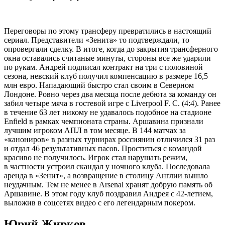
Переговоры по этому трансферу превратились в настоящий
сериал. Представители «Зенита» то подтверждали, то
опровергали сделку. В итоге, когда до закрытия трансферного
окна оставались считаные минуты, стороны все же ударили
по рукам. Андрей подписал контракт на три с половиной
сезона, невский клуб получил компенсацию в размере 16,5
млн евро. Нападающий быстро стал своим в Северном
Лондоне. Ровно через два месяца после дебюта за команду он
забил четыре мяча в гостевой игре с Liverpool F. C. (4:4). Ранее
в течение 63 лет никому не удавалось подобное на стадионе
Enfield в рамках чемпионата страны. Аршавина признали
лучшим игроком АПЛ в том месяце. В 144 матчах за
«канониров» в разных турнирах россиянин отличился 31 раз
и отдал 46 результативных пасов. Проститься с командой
красиво не получилось. Игрок стал нарушать режим,
в частности устроил скандал у ночного клуба. Последовала
аренда в «Зенит», а возвращение в столицу Англии вышло
неудачным. Тем не менее в Arsenal хранят добрую память об
Аршавине. В этом году клуб поздравил Андрея с 42-летием,
выложив в соцсетях видео с его легендарным покером.
Юрий Жирков