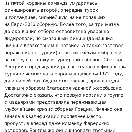
из пятой корзины команда умудрилась
финишировать второй, опередив турок
и голландцев, сильнейшую из не попавших
на Евро‑2016 сборную. Более того, за три матча
до окончания отбора островитяне уверенно
лидировали, но смазанный финиш (домашние
ничьи с Казахстаном и Латвией, а также гостевое
поражение от Турции) позволил чехам выбраться
на первую строчку в турнирной таблице. Сборная
Венгрии в предыдущий раз выступала в финальном
турнире чемпионата Европы в далеком 1972 году,
да и на сей раз, будем откровенны, прошла туда
главным образом благодаря удачной жеребьевке.
Достаточно сказать, что первую корзину в группе
с мадьярами представляла переживающая
глубочайший кризис сборная Греции. Именно она
заняла в квалификации последнее место,
пропустив вперед даже команду Фарерских
островов. Венгры же финишировали третьими,