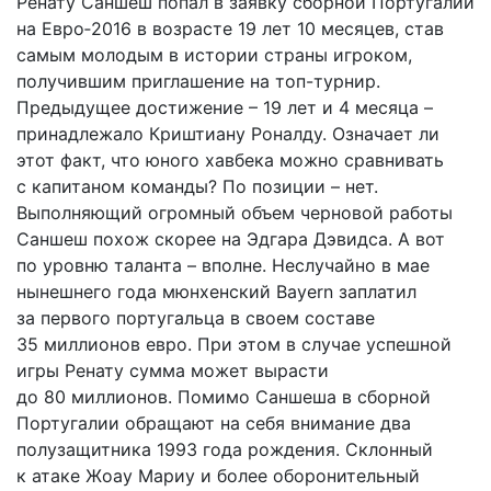
Ренату Саншеш попал в заявку сборной Португалии
на Евро‑2016 в возрасте 19 лет 10 месяцев, став
самым молодым в истории страны игроком,
получившим приглашение на топ-турнир.
Предыдущее достижение – 19 лет и 4 месяца –
принадлежало Криштиану Роналду. Означает ли
этот факт, что юного хавбека можно сравнивать
с капитаном команды? По позиции – нет.
Выполняющий огромный объем черновой работы
Саншеш похож скорее на Эдгара Дэвидса. А вот
по уровню таланта – вполне. Неслучайно в мае
нынешнего года мюнхенский Bayern заплатил
за первого португальца в своем составе
35 миллионов евро. При этом в случае успешной
игры Ренату сумма может вырасти
до 80 миллионов. Помимо Саншеша в сборной
Португалии обращают на себя внимание два
полузащитника 1993 года рождения. Склонный
к атаке Жоау Мариу и более оборонительный