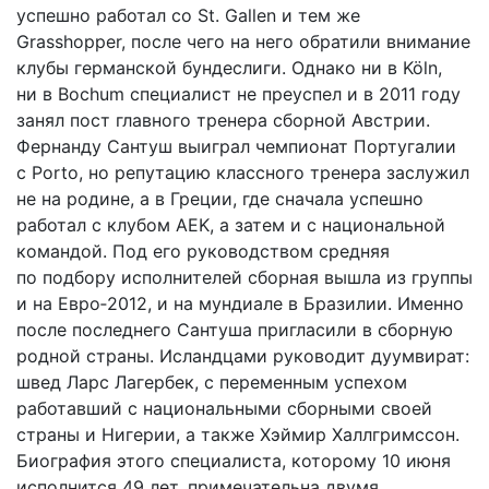
успешно работал со St. Gallen и тем же
Grasshopper, после чего на него обратили внимание
клубы германской бундеслиги. Однако ни в Köln,
ни в Bochum специалист не преуспел и в 2011 году
занял пост главного тренера сборной Австрии.
Фернанду Сантуш выиграл чемпионат Португалии
с Porto, но репутацию классного тренера заслужил
не на родине, а в Греции, где сначала успешно
работал с клубом AEK, а затем и с национальной
командой. Под его руководством средняя
по подбору исполнителей сборная вышла из группы
и на Евро‑2012, и на мундиале в Бразилии. Именно
после последнего Сантуша пригласили в сборную
родной страны. Исландцами руководит дуумвират:
швед Ларс Лагербек, с переменным успехом
работавший с национальными сборными своей
страны и Нигерии, а также Хэймир Халлгримссон.
Биография этого специалиста, которому 10 июня
исполнится 49 лет, примечательна двумя