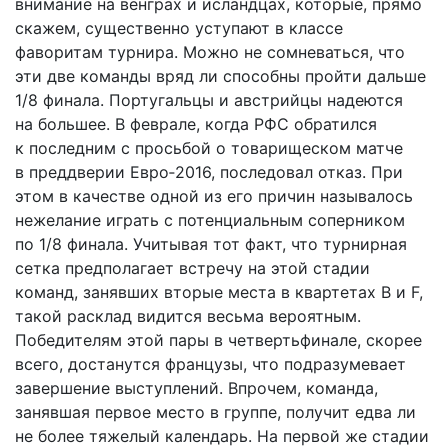
внимание на венграх и исландцах, которые, прямо
скажем, существенно уступают в классе
фаворитам турнира. Можно не сомневаться, что
эти две команды вряд ли способны пройти дальше
1/8 финала. Португальцы и австрийцы надеются
на большее. В феврале, когда РФС обратился
к последним с просьбой о товарищеском матче
в преддверии Евро‑2016, последовал отказ. При
этом в качестве одной из его причин называлось
нежелание играть с потенциальным соперником
по 1/8 финала. Учитывая тот факт, что турнирная
сетка предполагает встречу на этой стадии
команд, занявших вторые места в квартетах B и F,
такой расклад видится весьма вероятным.
Победителям этой пары в четвертьфинале, скорее
всего, достанутся французы, что подразумевает
завершение выступлений. Впрочем, команда,
занявшая первое место в группе, получит едва ли
не более тяжелый календарь. На первой же стадии