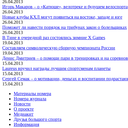
26.04.2013
Игорь Макаров – о «Катюше», велотреке и будущем велоспорта
26.04.2013
Новые клубы КХЛ могут появиться на востоке, западе и юге
26.04.2013
Поможет ли навести порядок на трибунах закон о болельщиках
26.04.2013
В Тине в очередной раз состоялись зимние X Games
19.04.2013
Составляем символическую сборную чемпионата России
19.04.2013
Денис Дмитриев – о помощи пари в тренировках и на соревно
15.04.2013
Laureus вручил награды лучшим спортсменам планеты
15.04.2013
Сергей Семак – о мотивации, деньгах и воспитании подраста
15.04.2013
Материалы номера
Номера журнала
Новости
О проекте
Медиакит
Друзья большого спорта
Информация