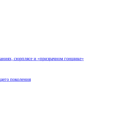
ваниях, сюрплясе и «призрачном гонщике»
ющего поколения