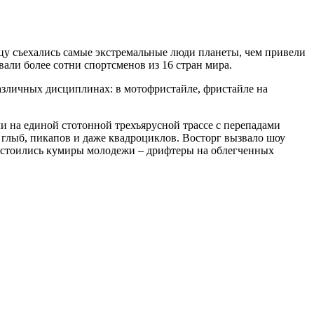
у съехались самые экстремальные люди планеты, чем привели
али более сотни спортсменов из 16 стран мира.
различных дисциплинах: в мотофристайле, фристайле на
 на единой стотонной трехъярусной трассе с перепадами
 глыб, пикапов и даже квадроциклов. Восторг вызвало шоу
достоились кумиры молодежи – дрифтеры на облегченных