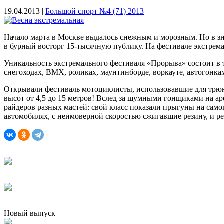
19.04.2013 |
Большой спорт №4 (71) 2013
Начало марта в Москве выдалось снежным и морозным. Но в з
в бурный восторг 15-тысячную публику. На фестивале экстрем
Уникальность экстремального фестиваля «Прорыва» состоит в 
снегоходах, BMX, роликах, маунтинборде, воркауте, автогонкам
Открывали фестиваль мотоциклисты, использовавшие для трюко
высот от 4,5 до 15 метров! Вслед за шумными гонщиками на а
райдеров разных мастей: свой класс показали прыгуны на сам
автомобилях, с неимоверной скоростью сжигавшие резину, и р
Новый выпуск