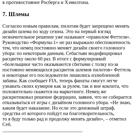
в противостояние Росберга и Хэмилтона.
7. Шлемы
Согласно новым правилам, пилотам будет запрещено менять
дизайн шлема по ходу сезона. Это на первый взгляд
незначительное решение уже называют «правилом Феттеля».
Руководство «Формулы‑1» не раз выражало обеспокоенность
тем, что немец постоянно меняет дизайн своего головного
убора: по некоторым данным, Себастьян модифицировал
расцветку около 60 раз. В итоге с формулировкой
«болельщики часто оказываются сбитыми с толку из-за
постоянно меняющихся расцветок шлемов пилотов» Феттель
и некоторые его последователи лишились излюбленной
забавы. Как сообщает FIA, теперь фанаты смогут легче
узнавать своих кумиров как за рулем, так и вне кокпита, что
положительно скажется на маркетинге. Немец же
раскритиковал решение федерации, заявив, что не собирается
отказываться от игры с дизайном головного убора. «Не знаю,
каким будет наказание. Но если это денежный штраф,
средства от которого пойдут на благотворительность,
то я буду только рад и продолжу менять дизайн», – отметил
Себ.
_________________________________