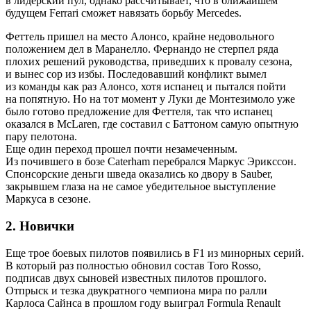
в лидерский пул, однако рассчитывает, что в ближайшем
будущем Ferrari сможет навязать борьбу Mercedes.
Феттель пришел на место Алонсо, крайне недовольного
положением дел в Маранелло. Фернандо не стерпел ряда
плохих решений руководства, приведших к провалу сезона,
и вынес сор из избы. Последовавший конфликт вымел
из команды как раз Алонсо, хотя испанец и пытался пойти
на попятную. Но на тот момент у Луки де Монтезимоло уже
было готово предложение для Феттеля, так что испанец
оказался в McLaren, где составил с Баттоном самую опытную
пару пелотона.
Еще один переход прошел почти незамеченным.
Из почившего в бозе Caterham перебрался Маркус Эрикссон.
Спонсорские деньги шведа оказались ко двору в Sauber,
закрывшем глаза на не самое убедительное выступление
Маркуса в сезоне.
2. Новички
Еще трое боевых пилотов появились в F1 из минорных серий.
В который раз полностью обновил состав Toro Rosso,
подписав двух сыновей известных пилотов прошлого.
Отпрыск и тезка двукратного чемпиона мира по ралли
Карлоса Сайнса в прошлом году выиграл Formula Renault