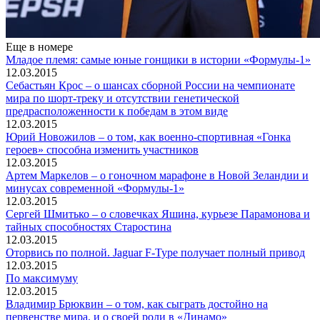
Еще в номере
Младое племя: самые юные гонщики в истории «Формулы-1»
12.03.2015
Себастьян Крос – о шансах сборной России на чемпионате
мира по шорт-треку и отсутствии генетической
предрасположенности к победам в этом виде
12.03.2015
Юрий Новожилов – о том, как военно-спортивная «Гонка
героев» способна изменить участников
12.03.2015
Артем Маркелов – о гоночном марафоне в Новой Зеландии и
минусах современной «Формулы-1»
12.03.2015
Сергей Шмитько – о словечках Яшина, курьезе Парамонова и
тайных способностях Старостина
12.03.2015
Оторвись по полной. Jaguar F-Type получает полный привод
12.03.2015
По максимуму
12.03.2015
Владимир Брюквин – о том, как сыграть достойно на
первенстве мира, и о своей роли в «Динамо»