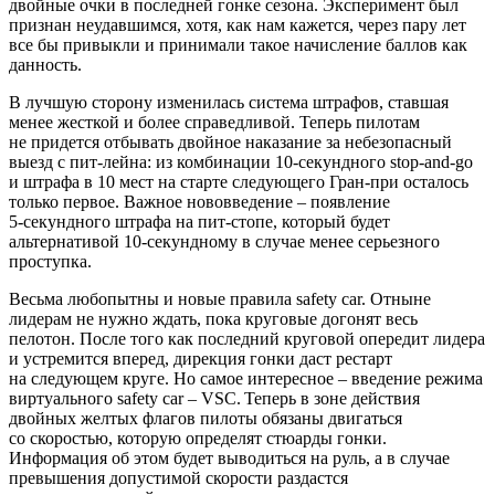
двойные очки в последней гонке сезона. Эксперимент был
признан неудавшимся, хотя, как нам кажется, через пару лет
все бы привыкли и принимали такое начисление баллов как
данность.
В лучшую сторону изменилась система штрафов, ставшая
менее жесткой и более справедливой. Теперь пилотам
не придется отбывать двойное наказание за небезопасный
выезд с пит-лейна: из комбинации 10‑секундного stop-and-go
и штрафа в 10 мест на старте следующего Гран-при осталось
только первое. Важное нововведение – появление
5‑секундного штрафа на пит-стопе, который будет
альтернативой 10‑секундному в случае менее серьезного
проступка.
Весьма любопытны и новые правила safety car. Отныне
лидерам не нужно ждать, пока круговые догонят весь
пелотон. После того как последний круговой опередит лидера
и устремится вперед, дирекция гонки даст рестарт
на следующем круге. Но самое интересное – введение режима
виртуального safety car – VSC. Теперь в зоне действия
двойных желтых флагов пилоты обязаны д­вигаться
со скоростью, которую определят стюарды гонки.
Информация об этом будет выводиться на руль, а в случае
превышения допустимой скорости раздастся