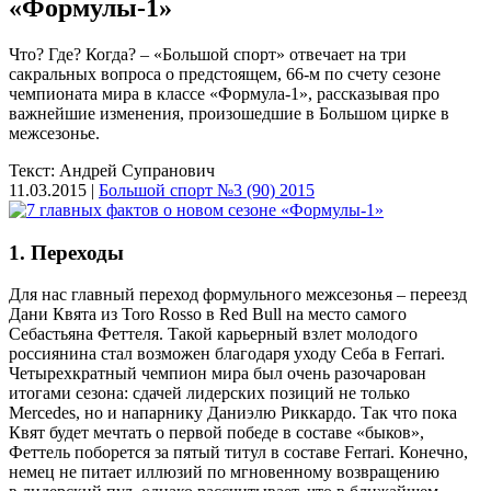
«Формулы-1»
Что? Где? Когда? – «Большой спорт» отвечает на три
сакральных вопроса о предстоящем, 66-м по счету сезоне
чемпионата мира в классе «Формула-1», рассказывая про
важнейшие изменения, произошедшие в Большом цирке в
межсезонье.
Текст: Андрей Супранович
11.03.2015 |
Большой спорт №3 (90) 2015
1. Переходы
Для нас главный переход формульного межсезонья – переезд
Дани Квята из Toro Rosso в Red Bull на место самого
Себастьяна Феттеля. Такой карьерный взлет молодого
россиянина стал возможен благодаря уходу Себа в Ferrari.
Четырехкратный чемпион мира был очень разочарован
итогами сезона: сдачей лидерских позиций не только
Mercedes, но и напарнику Даниэлю Риккардо. Так что пока
Квят будет мечтать о первой победе в составе «быков»,
Феттель поборется за пятый титул в составе Ferrari. Конечно,
немец не питает иллюзий по мгновенному возвращению