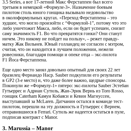
3.5 Series, а вот 17‑летний Макс Ферстаппен был всего
третьим в немецкой «Формуле‑3». Назначение боевым
пилотом столь юного гонщика вызывало недовольство
в околоформульных кругах. «Переход Ферстаппена – это
худшее, что могло произойти с “Формулой‑1”, потому что это
либо уничтожит Макса, либо, если он будет успешен, снизит
саму значимость F1. Во что превратятся гонки? Они станут
ничем. Это никому не пойдет на пользу», – режет правду-
матку Жак Вильнев. Юный голландец не согласен с мэтром,
считая, что он находится в лучшем положении, нежели
ровесники, благодаря помощи и опеке отца – экс-пилота
F1 Йоса Ферстаппена.
Еще одно место занял довольно опытный для своих 22 лет
бразилец Фернандо Наср. Sauber подкупили его результаты
в GP2 (3‑е место) и, что даже более важно, щедрые спонсоры.
Покинули же «Формулу‑1» пятеро: экс-пилоты Sauber Эстебан
Гутьеррес и Адриан Сутиль, Жан-Эрик Вернь из Toro Rosso,
гонщик Caterham Камуи Кобаяси и Кевин Магнуссен,
выступавший за McLaren. Датчанин остался в команде тест-
пилотом, перешли на эту должность и Гутьеррес с Вернем,
отправившиеся в Ferrari. Сутиль же надеется остаться в пуле,
подписав контракт с Manor.
3. Marussia – Manor