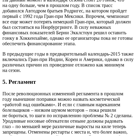
на одну больше, чем в прошлом году. В список трасс
добавился Автодром братьев Родригес, на котором пройдет
первый с 1992 года Гран-при Мексики. Впрочем, чемпионат
все еще может потерять немецкий Гран-при, который должен
был состояться на Нюрбургринге. В силу неважных
финансовых показателей Берни Экклстоун решил оставить
гонку в Хоккенхайме, однако ее организаторы пока не готовы
обеспечить финансирование этапа.
В предыдущие годы в предварительный календарь‑2015 также
включались Гран-при Индии, Кореи и Америки, однако в силу
различных причин их проведение отложено как минимум
на сезон.
5. Регламент
После революционных изменений регламента в прошлом
году нынешние поправки можно назвать косметической
«работой над ошибками». И если с главным нареканием
болельщиков – низким шумом моторов – пока решили
не бороться, то шаги по исправлению проблемы № 2 сделаны.
Уродливые носовые обтекатели отныне должны радовать
глаз – по меньшей мере различные выросты на киле теперь
запрещены. Отменены рестарты с места и, что более важно,