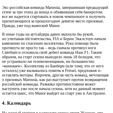
Экс-российская команда Marussia, завершившая предыдущий
сезон за три этапа до конца и объявившая себя банкротом,
все же надеется стартовать в новом чемпионате и получить
причитающиеся за прошлогоднее девятое место призовые.
Правда, уже под вывеской Manor.
В иные годы на аутсайдера давно махнули бы рукой,
но учитывая обстоятельства, FIA и Берни Экклстоун начали
кампанию по спасению коллектива. Рука помощи была
протянута не просто так – ведь сначала протянул ноги
Caterham и отложила свой дебют команда Haas F1. Таким
образом, на старт сезона выходило лишь 18 болидов, что
не устраивало ни телевизионщиков, ни большинство
«конюшен». Коллективу из Банбери (или тому, что от него
осталось) уже вызывались помочь в Ferrari, предложив п­
оставлять моторы. Впрочем, другая часть команд, мечтающая
о призовых Marussia, как раз выступает против возвращения
российской команды. Развязка противостояния может
наступить уже после начала сезона, хотя на данный момент
остается шанс, что Manor выйдет на старт уже в Австралии.
4. Календарь
На данный момент в календаре сезона стоит 20 гонок, что