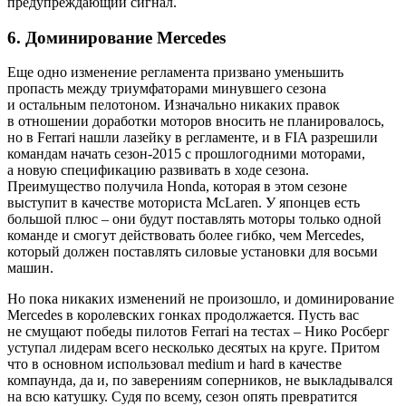
предупреждающий сигнал.
6. Доминирование Mercedes
Еще одно изменение регламента призвано уменьшить
пропасть между триумфаторами минувшего сезона
и остальным пелотоном. Изначально никаких правок
в отношении доработки моторов вносить не планировалось,
но в Ferrari нашли лазейку в регламенте, и в FIA разрешили
командам начать сезон‑2015 с прошлогодними моторами,
а новую спецификацию развивать в ходе сезона.
Преимущество получила Honda, которая в этом сезоне
выступит в качестве моториста McLaren. У японцев есть
большой плюс – они будут поставлять моторы только одной
команде и смогут действовать более гибко, чем Mercedes,
который должен поставлять силовые установки для восьми
машин.
Но пока никаких изменений не произошло, и доминирование
Mercedes в королевских гонках продолжается. Пусть вас
не смущают победы пилотов Ferrari на тестах – Нико Росберг
уступал лидерам всего несколько десятых на круге. Притом
что в основном использовал medium и hard в качестве
компаунда, да и, по заверениям соперников, не выкладывался
на всю катушку. Судя по всему, сезон опять превратится