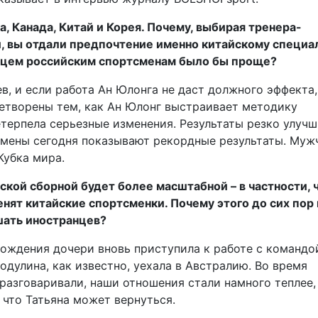
, Канада, Китай и Корея. Почему, выбирая тренера-
й, вы отдали предпочтение именно китайскому специа
адцем российским спортсменам было бы проще?
, и если работа Ан Юлонга не даст должного эффекта
летворены тем, как Ан Юлонг выстраивает методику
етерпела серьезные изменения. Результаты резко улуч
тсмены сегодня показывают рекордные результаты. Му
Кубка мира.
ской сборной будет более масштабной – в частности, 
енят китайские спортсменки. Почему этого до сих пор 
шать иностранцев?
рождения дочери вновь приступила к работе с командо
родулина, как известно, уехала в Австралию. Во время
 разговаривали, наши отношения стали намного теплее,
 что Татьяна может вернуться.