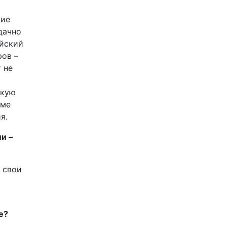
кие
дачно
айский
ров –
 не
скую
оме
я.
и –
 свои
е?