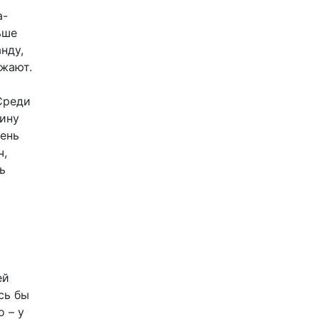
а-
ьше
нду,
зжают.
Среди
Нину
чень
ч,
ь
ей
сь бы
о – у