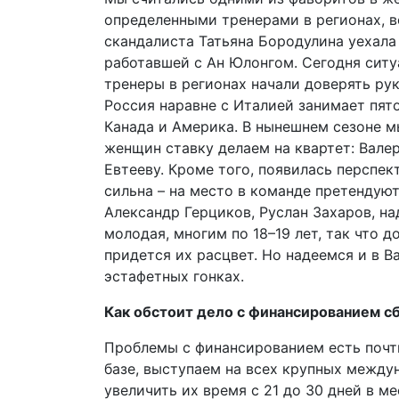
определенными тренерами в регионах, в
скандалиста Татьяна Бородулина уехала
работавшей с Ан Юлонгом. Сегодня ситу
тренеры в регионах начали доверять ру
Россия наравне с Италией занимает пято
Канада и Америка. В нынешнем сезоне м
женщин ставку делаем на квартет: Вале
Евтееву. Кроме того, появилась перспе
сильна – на место в команде претендуют
Александр Герциков, Руслан Захаров, на
молодая, многим по 18–19 лет, так что д
придется их расцвет. Но надеемся и в В
эстафетных гонках.
Как обстоит дело с финансированием с
Проблемы с финансированием есть почти 
базе, выступаем на всех крупных между
увеличить их время с 21 до 30 дней в ме