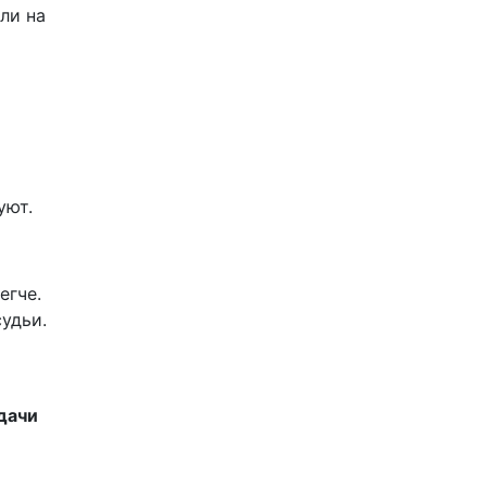
ли на
уют.
егче.
удьи.
й
адачи