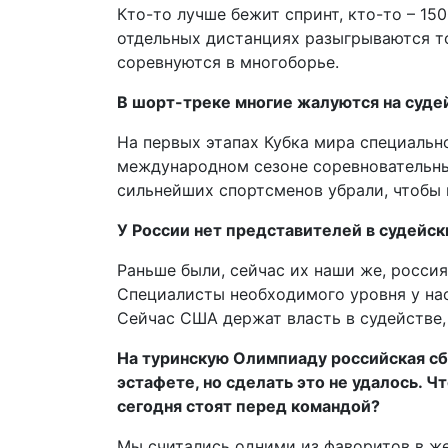
Кто-то лучше бежит спринт, кто-то – 15
отдельных дистанциях разыгрываются т
соревнуются в многоборье.
В шорт-треке многие жалуются на суде
На первых этапах Кубка мира специаль
международном сезоне соревновательны
сильнейших спортсменов убрали, чтобы 
У России нет представителей в судейс
Раньше были, сейчас их наши же, россиян
Специалисты необходимого уровня у нас
Сейчас США держат власть в судействе,
На туринскую Олимпиаду российская сб
эстафете, но сделать это не удалось. Чт
сегодня стоят перед командой?
Мы считались одними из фаворитов в же