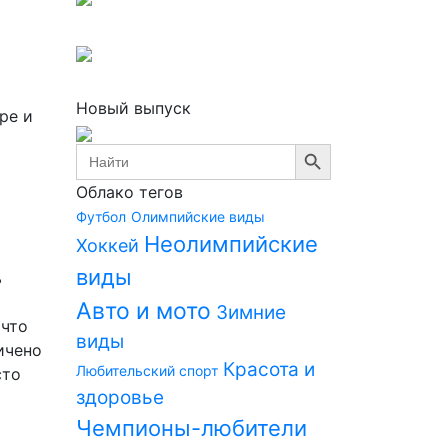
Новый выпуск
ре и
Search Button
Search
for:
Облако тегов
Футбол
Олимпийские виды
Неолимпийские
Хоккей
виды
ь
Авто и мото
Зимние
 что
виды
ичено
Красота и
Любительский спорт
сто
здоровье
Чемпионы-любители