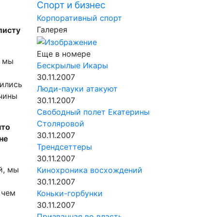
Спорт и бизнес
Корпоративный спорт
Галерея
листу
Еще в номере
, мы
Бескрылые Икары
30.11.2007
шились
Люди-пауки атакуют
жчины
30.11.2007
Свободный полет Екатерины
Столяровой
что
30.11.2007
не
Трендсеттеры
30.11.2007
й, мы
Кинохроника восхождений
30.11.2007
 чем
Коньки-горбунки
30.11.2007
Призванная во власть