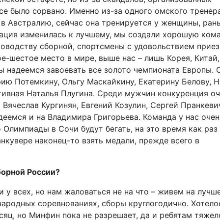
се было сорвано. Именно из-за одного омского тренер
 в Австралию, сейчас она тренируется у женщины, ран
ация изменилась к лучшему, мы создали хорошую кома
ководству сборной, спортсмены с удовольствием прие
е-шестое место в мире, выше нас – лишь Корея, Китай,
ы надеемся завоевать все золото чемпионата Европы. 
рию Потемкину, Ольгу Маскайкину, Екатерину Белову, 
ктивная Наталья Плугина. Среди мужчин конкуренция о
 Вячеслав Кургинян, Евгений Козулин, Сергей Пранкеви
деемся и на Владимира Григорьева. Команда у нас очен
о Олимпиады в Сочи будут бегать, на это время как раз
анкувере наконец-то взять медали, прежде всего в
борной России?
у всех, но нам жаловаться не на что – живем на лучш
народных соревнованиях, сборы круглогодично. Хотело
сяц, но Минфин пока не разрешает, да и ребятам тяжел