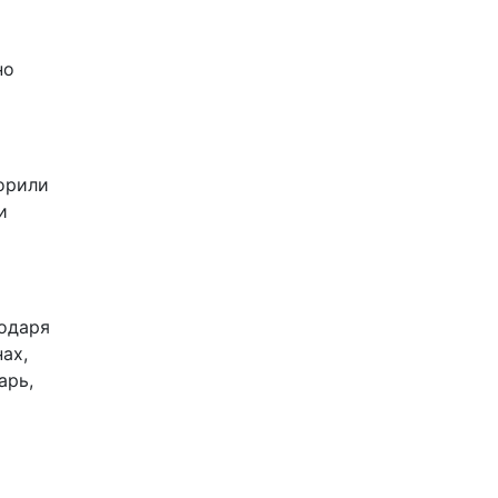
но
ворили
и
годаря
ах,
арь,