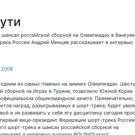
пути
 шансах российской сборной на Олимпиадах в Ванкуве
река России Андрей Минцев рассказывает в интервью
 2008
л одним из самых главных на зимних Олимпиадах. Шест
й сборной на Играх в Турине, позволило Южной Корее
неофициальном общекомандном зачете. Примечательно,
ектов наград, разыгрываемых в шорт-треке, будет увел
ой и не развивать у себя эту дисциплину сегодня про
 первый вице-президент Федерации шорт-трека России
ого шорт-трека и шансах российской сборной на
казывает в интервью журналу BOLSHOI sport.