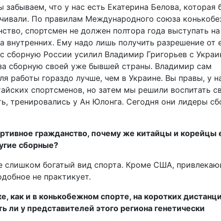
ы забываем, что у нас есть Екатерина Белова, которая
ручивали. По правилам Международного союза конькоб
нство, спортсмен не должен полтора года выступать на
а внутренних. Ему надо лишь получить разрешение от 
с сборную России усилил Владимир Григорьев с Украи
за сборную своей уже бывшей страны. Владимир сам
ля работы гораздо лучше, чем в Украине. Вы правы, у н
тайских спортсменов, но затем мы решили воспитать св
ать, тренировались у Ан Юлонга. Сегодня они лидеры с
портивное гражданство, почему же китайцы и корейцы
ругие сборные?
не слишком богатый вид спорта. Кроме США, привлекаю
одобное не практикует.
еке, как и в конькобежном спорте, на коротких дистанц
ь ли у представителей этого региона генетически