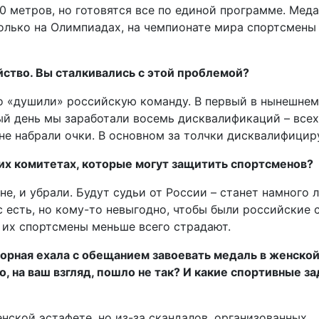
00 метров, но готовятся все по единой программе. Меда
олько на Олимпиадах, на чемпионате мира спортсмены
йство. Вы сталкивались с этой проблемой?
но «душили» российскую команду. В первый в нынешнем
й день мы заработали восемь дисквалификаций – всех
не набрали очки. В основном за толчки дисквалифицир
ких комитетах, которые могут защитить спортсменов?
е, и убрали. Будут судьи от России – станет намного л
 есть, но кому-то невыгодно, чтобы были российские с
 их спортсмены меньше всего страдают.
орная ехала с обещанием завоевать медаль в женско
о, на ваш взгляд, пошло не так? И какие спортивные з
нской эстафете, но из-за скандалов, организованных