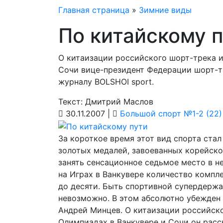
Главная страница
»
Зимние виды
По китайскому 
О китаизации российского шорт-трека и
Сочи вице-президент Федерации шорт-т
журналу BOLSHOI sport.
Текст: Дмитрий Маслов
30.11.2007 |
Большой спорт №1-2 (22)
За короткое время этот вид спорта ста
золотых медалей, завоеванных корейско
занять сенсационное седьмое место в 
на Играх в Ванкувере количество компл
до десяти. Быть спортивной супердержав
невозможно. В этом абсолютно убежден
Андрей Минцев. О китаизации российск
Олимпиадах в Ванкувере и Сочи он расс