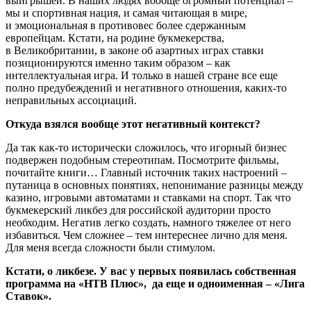
выигрышей. В наших людях вообще огромный потенциал –
мы и спортивная нация, и самая читающая в мире,
и эмоциональная в противовес более сдержанным
европейцам. Кстати, на родине букмекерства,
в Великобритании, в законе об азартных играх ставки
позиционируются именно таким образом – как
интеллектуальная игра. И только в нашей стране все еще
полно предубеждений и негативного отношения, каких-то
неправильных ассоциаций.
Откуда взялся вообще этот негативный контекст?
Да так как-то исторически сложилось, что игорный бизнес
подвержен подобным стереотипам. Посмотрите фильмы,
почитайте книги… Главный источник таких настроений –
путаница в основных понятиях, непонимание разницы между
казино, игровыми автоматами и ставками на спорт. Так что
букмекерский ликбез для российской аудитории просто
необходим. Негатив легко создать, намного тяжелее от него
избавиться. Чем сложнее – тем интереснее лично для меня.
Для меня всегда сложности были стимулом.
Кстати, о ликбезе. У вас у первых появилась собственная
программа на «НТВ Плюс», да еще и одноименная – «Лига
Ставок».