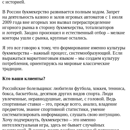
с историей.
В России букмекерство развивается полным ходом. Запрет
на деятельность казино и залов игровых автоматов с 1 июля
2009 года вне игорных зон вызвал перераспределение
игорного рынка в сторону букмекерства, тотализаторов
и лотерей. Заодно произошел и естественный отбор – мелкие
конторы ушли с рынка, крупные остались.
Я это все говорю к тому, что формирование именно культуры
букмекерства – важный процесс, системообразующий. Если
выражаться маркетинговым языком – мы создаем культуру
потребления, ориентируясь на мировые классические
традиции.
Кто ваши клиенты?
Российские болельщики: любители футбола, хоккея, тенниса,
бокса, баскетбола, десятков других видов спорта. Люди
увлеченные, неравнодушные, активные, с головой. Ведь
спортивные ставки – это, прежде всего, анализ, владение
предметом, знание спортивной статистики, умение
систематизировать информацию, слушать свою интуицию.
Хочу подчеркнуть, букмекерство – это именно
интеллектуальная игра, здесь не бывает случайных