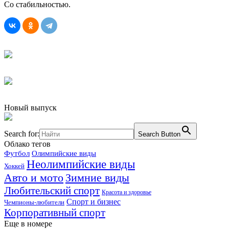
Со стабильностью.
Новый выпуск
Search for:
Search Button
Облако тегов
Футбол
Олимпийские виды
Неолимпийские виды
Хоккей
Авто и мото
Зимние виды
Любительский спорт
Красота и здоровье
Спорт и бизнес
Чемпионы-любители
Корпоративный спорт
Еще в номере