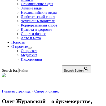
Олимпийские виды
Зимние виды
Неолимпийские виды
Любительский спорт
Чемпионы-любители
Корпоративный спорт
Красота и здоровье
Спорт и бизнес
Авто и мото
Новости
О проекте
О проекте
Медиакит
Информация
Search for:
Search Button
Главная страница
»
Спорт и бизнес
Олег Журавский – о букмекерстве,