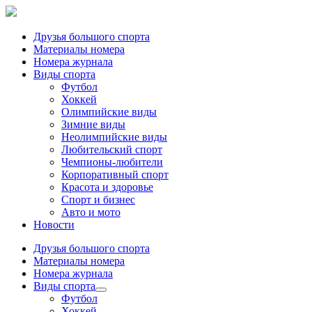
Друзья большого спорта
Материалы номера
Номера журнала
Виды спорта
Футбол
Хоккей
Олимпийские виды
Зимние виды
Неолимпийские виды
Любительский спорт
Чемпионы-любители
Корпоративный спорт
Красота и здоровье
Спорт и бизнес
Авто и мото
Новости
Друзья большого спорта
Материалы номера
Номера журнала
Виды спорта
Футбол
Хоккей