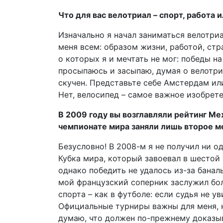
Что для вас велотриал – спорт, работа 
Изначально я начал заниматься велотри­
меня всем: образом жизни, работой, стр
о которых я и мечтать не мог: победы н
просыпаюсь и засыпаю, думая о велотриа
скучен. Представьте себе Амстердам или
Нет, велосипед – самое важное изобрете
В 2009 году вы возглавляли рейтинг Ме
чемпи­онате мира заняли лишь второе 
Безусловно! В 2008-м я не получил ни о
Кубка мира, который завоевал в шестой 
однако победить не удалось из-за банал
мой французский соперник заслужил бол
спорта – как в футболе: если судья не у
Официальные турниры важны для меня, но
думаю, что должен по-прежнему доказыв