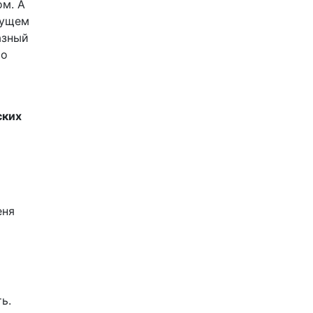
ом. А
дущем
азный
то
ских
еня
ь.