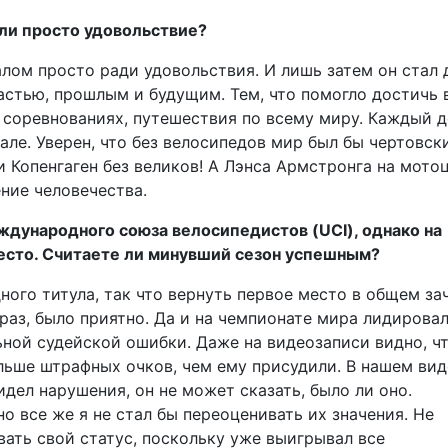
или просто удовольствие?
алом просто ради удовольствия. И лишь затем он стал 
астью, прошлым и будущим. Тем, что помогло достичь 
а соревнованиях, путешествия по всему миру. Каждый д
ле. Уверен, что без велосипедов мир был бы чертовск
 Копенгаген без великов! А Лэнса Армстронга на мотоц
ние человечества.
ждународного союза велосипедистов (UCI), однако на
место. Считаете ли минувший сезон успешным?
дного титула, так что вернуть первое место в общем за
раз, было приятно. Да и на чемпионате мира лидировал
ьной судейской ошибки. Даже на видеозаписи видно, ч
ьше штрафных очков, чем ему присудили. В нашем вид
видел нарушения, он не может сказать, было ли оно.
 все же я не стал бы переоценивать их значения. Не
ать свой статус, поскольку уже выигрывал все