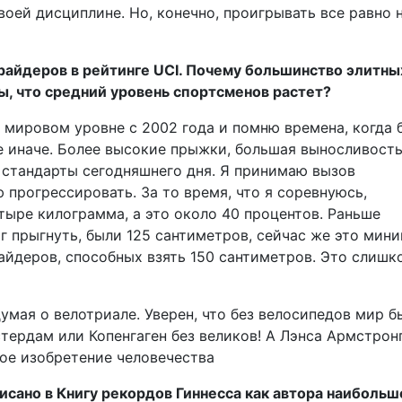
оей дисциплине. Но, конечно, проигрывать все равно 
райдеров в рейтинге UCI. Почему большинство элитны
ы, что средний уровень спортсменов растет?
а мировом уровне с 2002 года и помню времена, когда 
се иначе. Более высокие прыжки, большая выносливость
 стандарты сегодняшнего дня. Я принимаю вызов
 прогрессировать. За то время, что я соревнуюсь,
тыре килограмма, а это около 40 процентов. Раньше
г прыгнуть, были 125 сантиметров, сейчас же это мин
 райдеров, способных взять 150 сантиметров. Это слишк
умая о велотриале. Уверен, что без велосипедов мир б
тердам или Копенгаген без великов! А Лэнса Армстрон
ное изобретение человечества
исано в Книгу рекордов Гиннесса как автора наибольш