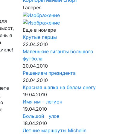
Корпоративный спорт
Галерея
для
высот,
Еще в номере
ень я
Крутые перцы
и
22.04.2010
икле!
Маленькие гиганты большого
футбола
20.04.2010
Решением президента
20.04.2010
Красная шапка на белом снегу
чете
19.04.2010
,
Имя им – легион
то
19.04.2010
е
Большой улов
18.04.2010
Летние маршруты Michelin