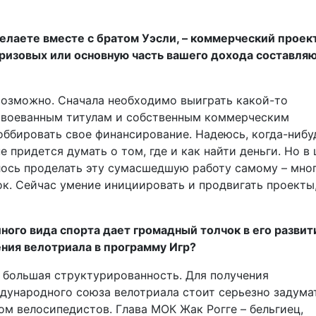
делаете вместе с братом Уэсли, – коммерческий проек
призовых или основную часть вашего дохода составля
возможно. Сначала необходимо выиграть какой-то
завоеванным титулам и собственным коммерческим
оббировать свое финансирование. Надеюсь, когда-нибу
 придется думать о том, где и как найти деньги. Но в
лось проделать эту сумасшедшую работу самому – мно
к. Сейчас умение инициировать и продвигать проекты
ного вида спорта дает громадный толчок в его развит
ния велотриала в программу Игр?
а большая структурированность. Для получения
дународного союза велотриала стоит серьезно задума
м велосипедистов. Глава МОК Жак Рогге – бельгиец,