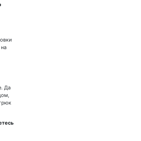
о
товки
 на
. Да
дом,
 трюк
етесь