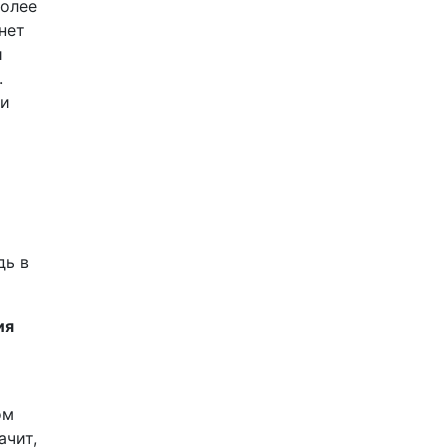
более
нет
и
.
 и
дь в
ия
ом
ачит,