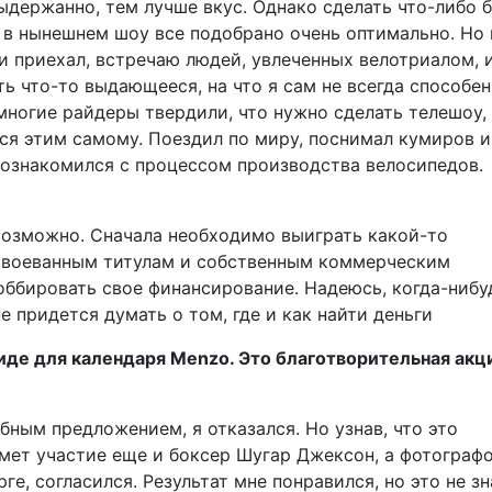
ыдержанно, тем лучше вкус. Однако сделать что-либо 
 в нынешнем шоу все подобрано очень оптимально. Но 
ни приехал, встречаю людей, увлеченных велотри­алом, 
 что-то выдающееся, на что я сам не всегда способен
многие райдеры твердили, что нужно сделать телешоу,
ься этим самому. Поездил по миру, поснимал кумиров и
познакомился с процессом производства велосипедов.
возможно. Сначала необходимо выиграть какой-то
завоеванным титулам и собственным коммерческим
оббировать свое финансирование. Надеюсь, когда-нибу
 придется думать о том, где и как найти деньги
де для календаря Menzo. Это благотворительная акц
бным предложением, я отказался. Но узнав, что это
имет участие еще и боксер Шугар Джексон, а фотограф
е, согласился. Результат мне понравился, но это не зн