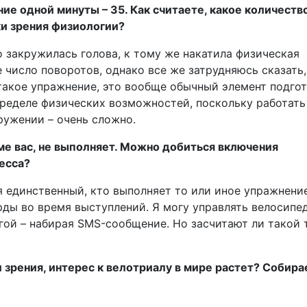
ние одной минуты – 35. Как считаете, какое количеств
ки зрения физиологии?
о закружилась голова, к тому же накатила физическая
 число поворотов, однако все же затрудняюсь сказать,
такое упражнение, это вообще обычный элемент подго
 пределе физических возможностей, поскольку работать
ружении – очень сложно.
ме вас, не выполняет. Можно добиться включения
несса?
я единственный, кто выполняет то или иное упражнение
ды во время выступ­лений. Я могу управлять велосипе
ругой – набирая SMS-сообщение. Но засчитают ли такой
 зрения, интерес к велотриалу в мире растет? Собира