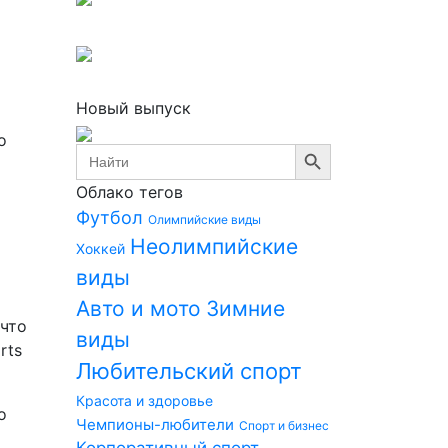
Новый выпуск
о
Search Button
Search
for:
Облако тегов
Футбол
Олимпийские виды
Неолимпийские
Хоккей
виды
Авто и мото
Зимние
 что
виды
rts
Любительский спорт
Красота и здоровье
о
Чемпионы-любители
Спорт и бизнес