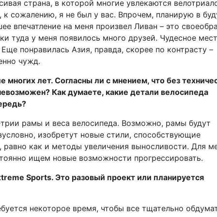
сивая страна, в которой многие увлекаются велотриал
 к сожалению, я не был у вас. Впрочем, планирую в бу
шее впечатление на меня произвел Ливан – это своеобр
ки туда у меня появилось много друзей. Чудесное мес
Еще понравилась Азия, правда, скорее по контрасту –
енно чужд.
е многих лет. Согласны ли с мнением, что без техниче
невозможен? Как думаете, какие детали велосипеда
ередь?
т­рии рамы и веса велосипеда. Возможно, рамы будут
езусловно, изобретут новые стили, способствующие
 равно как и методы увеличения выносливости. Для м
стоянно ищем новые возможности ­прогрессировать.
xtreme Sports. Это разовый проект или планируется
ебуется некоторое время, чтобы все тщательно обдумат