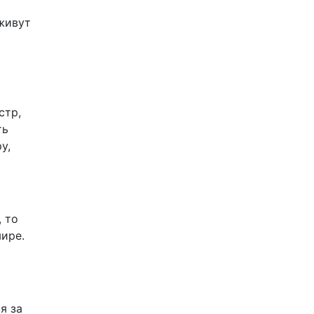
 живут
стр,
ть
у,
, то
мире.
я за