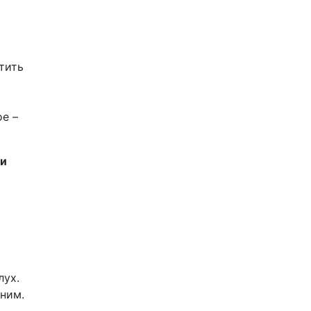
тить
ое –
ни
лух.
 ним.