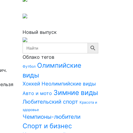
Новый выпуск
Search Button
Search
for:
Облако тегов
Олимпийские
Футбол
ич.
виды
Хоккей
Неолимпийские виды
нельзя
Зимние виды
Авто и мото
Любительский спорт
Красота и
здоровье
Чемпионы-любители
Спорт и бизнес