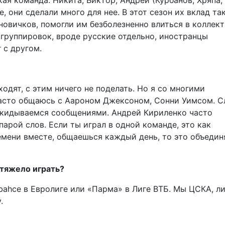
кая команда. Никита, Виктор, Андрей (Курбанов, Хряпа,
, они сделали много для нее. В этот сезон их вклад та
овичков, помогли им безболезненно влиться в коллект
т группировок, вроде русские отдельно, иностранцы
 с другом.
ходят, с этим ничего не поделать. Но я со многими
асто общаюсь с Аароном Джексоном, Сонни Уимсом. С
екидываемся сообщениями. Андрей Кириленко часто
арой слов. Если ты играл в одной команде, это как
емени вместе, общаешься каждый день, то это объедин
 тяжело играть?
erbahce в Евролиге или «Парма» в Лиге ВТБ. Мы ЦСКА, л
.