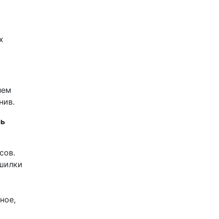
х
лем
нив.
сь
сов.
ашилки
ное,