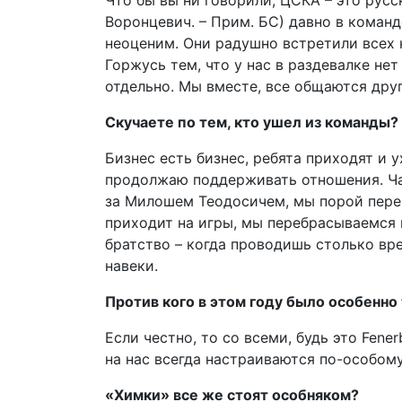
Что бы вы ни говорили, ЦСКА – это русс
Воронцевич. – Прим. БС) давно в команде
неоценим. Они радушно встретили всех н
Горжусь тем, что у нас в раздевалке не
отдельно. Мы вместе, все общаются друг
Скучаете по тем, кто ушел из команды?
Бизнес есть бизнес, ребята приходят и у
продолжаю поддерживать отношения. Ч
за Милошем Теодосичем, мы порой пер
приходит на игры, мы перебрасываемся п
братство – когда проводишь столько вр
навеки.
Против кого в этом году было особенно
Если честно, то со всеми, будь это Fen
на нас всегда настраиваются по-особому
«Химки» все же стоят особняком?