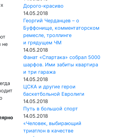
их
Дорого-красиво
14.05.2018
Георгий Черданцев – о
Буффонище, комментаторском
ремесле, троллинге
ают
и грядущем ЧМ
 не
14.05.2018
Фанат «Спартака» собрал 5000
шарфов. Ими забиты квартира
и три гаража
14.05.2018
егда
ЦСКА и другие герои
водит
баскетбольной Евролиги
о
14.05.2018
Путь в большой спорт
14.05.2018
лярно
«Человек, выбирающий
триатлон в качестве