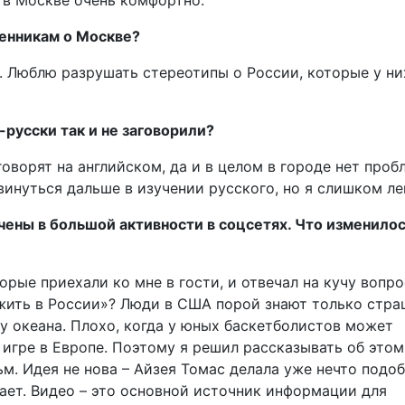
 в Москве очень комфортно.
енникам о Москве?
т. Люблю разрушать стереотипы о России, которые у ни
-русски так и не заговорили?
 говорят на английском, да и в целом в городе нет проб
винуться дальше в изучении русского, но я слишком ле
чены в большой активности в соцсетях. Что изменило
рые приехали ко мне в гости, и отвечал на кучу вопро
– жить в России»? Люди в США порой знают только стр
у океана. Плохо, когда у юных баскетболистов может
 игре в Европе. Поэтому я решил рассказывать об этом
м. Идея не нова – Айзея Томас делала уже нечто подоб
ает. Видео – это основной источник информации для