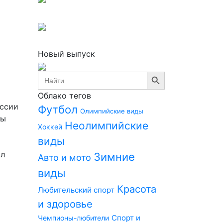
Новый выпуск
Search Button
Search
for:
Облако тегов
ссии
Футбол
Олимпийские виды
ты
Неолимпийские
Хоккей
виды
ал
Зимние
Авто и мото
виды
Красота
Любительский спорт
и здоровье
Спорт и
Чемпионы-любители