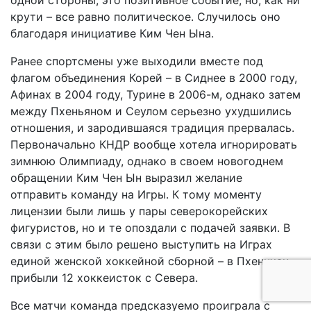
одной стороны, это позитивное событие, но, как ни
крути – все равно политическое. Случилось оно
благодаря инициативе Ким Чен Ына.
Ранее спортсмены уже выходили вместе под
флагом объединения Корей – в Сиднее в 2000 году,
Афинах в 2004 году, Турине в 2006-м, однако затем
между Пхеньяном и Сеулом серьезно ухудшились
отношения, и зародившаяся традиция прервалась.
Первоначально КНДР вообще хотела игнорировать
зимнюю Олимпиаду, однако в своем новогоднем
обращении Ким Чен Ын выразил желание
отправить команду на Игры. К тому моменту
лицензии были лишь у пары северокорейских
фигуристов, но и те опоздали с подачей заявки. В
связи с этим было решено выступить на Играх
единой женской хоккейной сборной – в Пхенчхан
прибыли 12 хоккеисток с Севера.
Все матчи команда предсказуемо проиграла с