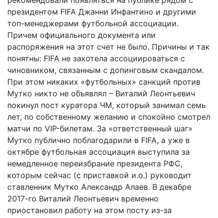
рекомендовали появляться на публике рядом с
президентом FIFA Джанни Инфантино и другими
топ-менеджерами футбольной ассоциации.
Причем официального документа или
распоряжения на этот счет не было. Причины и так
понятны: FIFA не захотела ассоциироваться с
чиновником, связанным с допинговым скандалом.
При этом никаких «футбольных» санкций против
Мутко никто не объявлял – Виталий Леонтьевич
покинул пост куратора ЧМ, который занимал семь
лет, по собственному желанию и спокойно смотрел
матчи по VIP-билетам. За «ответственный шаг»
Мутко публично поблагодарили в FIFA, а уже в
октябре футбольная ассоциация выступила за
немедленное переизбрание президента РФС,
которым сейчас (с приставкой и.о.) руководит
ставленник Мутко Александр Алаев. В декабре
2017-го Виталий Леонтьевич временно
приостановил работу на этом посту из-за