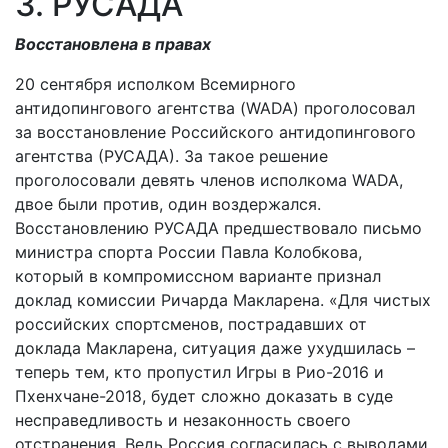
3. РУСАДА
Восстановлена в правах
20 сентября исполком Всемирного
антидопингового агентства (WADA) проголосовал
за восстановление Российского антидопингового
агентства (РУСАДА). За такое решение
проголосовали девять членов исполкома WADA,
двое были против, один воздержался.
Восстановлению РУСАДА предшествовало письмо
министра спорта России Павла Колобкова,
который в компромиссном варианте признал
доклад комиссии Ричарда Макларена. «Для чистых
российских спортсменов, пострадавших от
доклада Макларена, ситуация даже ухудшилась –
теперь тем, кто пропустил Игры в Рио-2016 и
Пхенхчане-2018, будет сложно доказать в суде
несправедливость и незаконность своего
отстранения. Ведь Россия согласилась с выводами