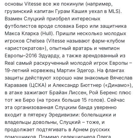
основы Vitesse все же покинули (например,
грузинский капитан Гурам Кашия уехал в MLS).
Взамен Слуцкий приобрел интересных
футболистов вроде словака Беро или защитника
Макса Кларка (Hull). Пришли несколько молодых
игроков Chelsea (Vitesse называют фарм-клубом
«аристократов»), опытный вратарь и чемпион
Европы–2016 Эдуарду, а также арендованный из
Real самый раскрученный молодой игрок Европы –
19-летний норвежец Мартин Эдегор. На флангах
защиты действуют хорошо нам знакомые Вячеслав
Караваев (ЦСКА) и Александр Бюттнер («Динамо»),
в атаке зажигают Брайан Лиссен, Рой Беренс плюс
тот же Беро (на троих больше 15 голов). Сейчас
эта организованная Слуцким банда уверенно
входит в пятерку Эредивизии: болельщики и
владельцы довольны, Слуцкий – тоже, и
продолжает подтягивать в Арнем русских
помощников. Помимо селекционера Олега