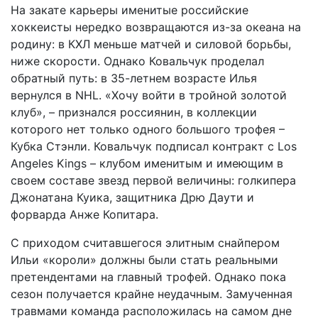
На закате карьеры именитые российские
хоккеисты нередко возвращаются из-за океана на
родину: в КХЛ меньше матчей и силовой борьбы,
ниже скорости. Однако Ковальчук проделал
обратный путь: в 35-летнем возрасте Илья
вернулся в NHL. «Хочу войти в тройной золотой
клуб», – признался россиянин, в коллекции
которого нет только одного большого трофея –
Кубка Стэнли. Ковальчук подписал контракт с Los
Angeles Kings – клубом именитым и имеющим в
своем составе звезд первой величины: голкипера
Джонатана Куика, защитника Дрю Даути и
форварда Анже Копитара.
С приходом считавшегося элитным снайпером
Ильи «короли» должны были стать реальными
претендентами на главный трофей. Однако пока
сезон получается крайне неудачным. Замученная
травмами команда расположилась на самом дне