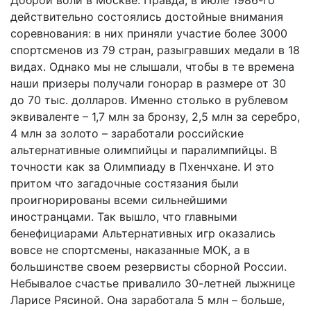
Доброй воли в Москве. Правда, в июле 1986-го
действительно состоялись достойные внимания
соревнования: в них приняли участие более 3000
спортсменов из 79 стран, разыгравших медали в 18
видах. Однако мы не слышали, чтобы в те времена
наши призеры получали гонорар в размере от 30
до 70 тыс. долларов. Именно столько в рублевом
эквиваленте – 1,7 млн за бронзу, 2,5 млн за серебро,
4 млн за золото – заработали российские
альтернативные олимпийцы и паралимпийцы. В
точности как за Олимпиаду в Пхенчхане. И это
притом что загадочные состязания были
проигнорированы всеми сильнейшими
иностранцами. Так вышло, что главными
бенефициарами Альтернативных игр оказались
вовсе не спортсмены, наказанные МОК, а в
большинстве своем резервисты сборной России.
Небывалое счастье привалило 30-летней лыжнице
Ларисе Рясиной. Она заработала 5 млн – больше,