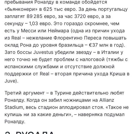
пребывания Роналду в команде обойдется
«бьянконери» в 625 тыс евро. За день португальцу
заплатят 89 285 евро, за час 3720 евро, а за
секунду – 1,03 евро. Это гораздо скромнее, чем
есть у Месси или Неймара (одна из причин ухода
из Real – нежелание Флорентино Переса повышать
оклад Рона до уровня бразильца – €37 млн в год).
Зато боссы Juvestus убедили звезду – в Италии у
него точно не будет проблем с налоговой (тяжбы с
испанскими службами и отсутствие должной
поддержки от Real – вторая причина ухода Криша в
Juve).
Третий аргумент – в Турине действительно любят
Роналду. Когда он забил ножницами на Allianz
Stadium, весь стадион аплодировал стоя. «Такое не
купишь ни за какие деньги», – наверняка подумал
Роналду.