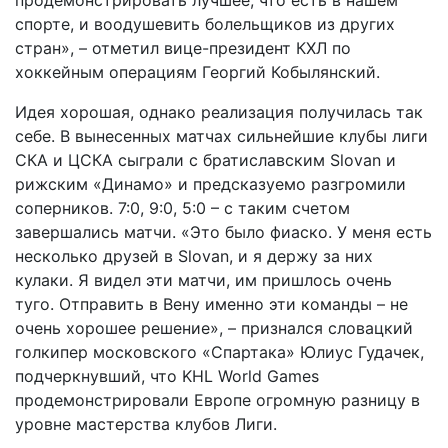
продемонстрировать лучшее, что есть в нашем
спорте, и воодушевить болельщиков из других
стран», – отметил вице-президент КХЛ по
хоккейным операциям Георгий Кобылянский.
Идея хорошая, однако реализация получилась так
себе. В вынесенных матчах сильнейшие клубы лиги
СКА и ЦСКА сыграли с братиславским Slovan и
рижским «Динамо» и предсказуемо разгромили
соперников. 7:0, 9:0, 5:0 – с таким счетом
завершались матчи. «Это было фиаско. У меня есть
несколько друзей в Slovan, и я держу за них
кулаки. Я видел эти матчи, им пришлось очень
туго. Отправить в Вену именно эти команды – не
очень хорошее решение», – признался словацкий
голкипер московского «Спартака» Юлиус Гудачек,
подчеркнувший, что KHL World Games
продемонстрировали Европе огромную разницу в
уровне мастерства клубов Лиги.