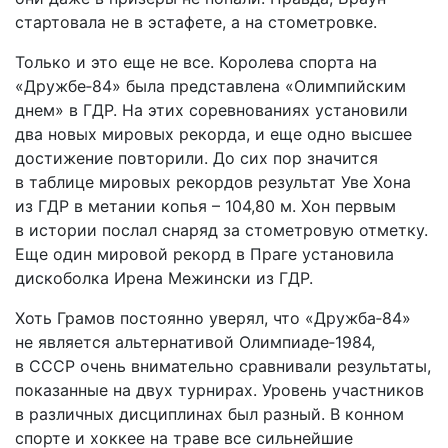
стартовала не в эстафете, а на стометровке.
Только и это еще не все. Королева спорта на
«Дружбе‑84» была представлена «Олимпийским
днем» в ГДР. На этих соревнованиях установили
два новых мировых рекорда, и еще одно высшее
достижение повторили. До сих пор значится
в таблице мировых рекордов результат Уве Хона
из ГДР в метании копья – 104,80 м. Хон первым
в истории послал снаряд за стометровую отметку.
Еще один мировой рекорд в Праге установила
дискоболка Ирена Межински из ГДР.
Хоть Грамов постоянно уверял, что «Дружба‑84»
не является альтернативой Олимпиаде‑1984,
в СССР очень внимательно сравнивали результаты,
показанные на двух турнирах. Уровень участников
в различных дисциплинах был разный. В конном
спорте и хоккее на траве все сильнейшие