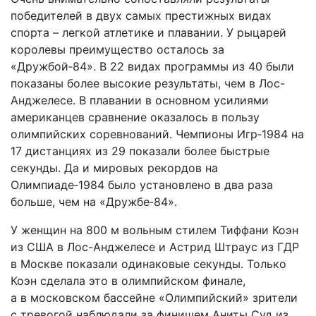
победителей в двух самых престижных видах
спорта – легкой атлетике и плавании. У рыцарей
королевы преимущество осталось за
«Дружбой‑84». В 22 видах программы из 40 были
показаны более высокие результаты, чем в Лос-
Анджелесе. В плавании в основном усилиями
американцев сравнение оказалось в пользу
олимпийских соревнований. Чемпионы Игр‑1984 на
17 дистанциях из 29 показали более быстрые
секунды. Да и мировых рекордов на
Олимпиаде‑1984 было установлено в два раза
больше, чем на «Дружбе‑84».
У женщин на 800 м вольным стилем Тиффани Коэн
из США в Лос-Анджелесе и Астрид Штраус из ГДР
в Москве показали одинаковые секунды. Только
Коэн сделала это в олимпийском финале,
а в московском бассейне «Олимпийский» зрители
с тревогой наблюдали за финишем Аниты Суд из