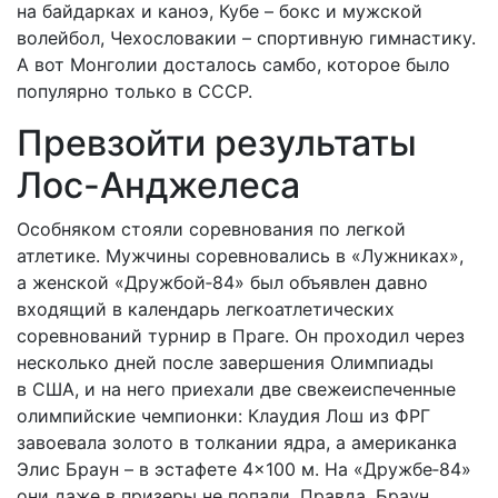
на байдарках и каноэ, Кубе – бокс и мужской
волейбол, Чехословакии – спортивную гимнастику.
А вот Монголии досталось самбо, которое было
популярно только в СССР.
Превзойти результаты
Лос-Анджелеса
Особняком стояли соревнования по легкой
атлетике. Мужчины соревновались в «Лужниках»,
а женской «Дружбой‑84» был объявлен давно
входящий в календарь легкоатлетических
соревнований турнир в Праге. Он проходил через
несколько дней после завершения Олимпиады
в США, и на него приехали две свежеиспеченные
олимпийские чемпионки: Клаудия Лош из ФРГ
завоевала золото в толкании ядра, а американка
Элис Браун – в эстафете 4×100 м. На «Дружбе‑84»
они даже в призеры не попали. Правда, Браун