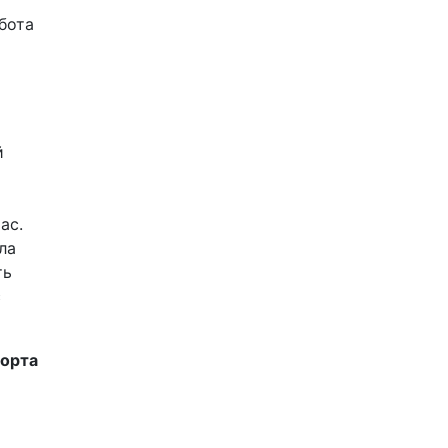
а
бота
й
ас.
ла
ть
с
порта