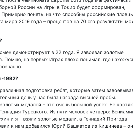
. После чемпионата Европы 2018 года мы фактически
борной России на Игры в Токио будет сформирован,
. Примерно понять, на что способны российские пловцы
 мира 2019 года – процентов на 70 его результаты м
?
смен демонстрирует в 22 года. Я завоевал золотые
а. Помню, на первых Играх плохо понимал, где нахожус
сознанно.
ы‑1992?
правленная подготовка ребят, которые затем завоевыва
ельный день у нас была награда высшей пробы.
золотых медалей – это очень большой успех. Ее костяк
Геннадия Турецкого. Из пяти человек четверо: Вениами
ин и я – взяли золотые медали, а Геннадий Пригода –
овки к нам добавился Юрий Башкатов из Кишинева – о