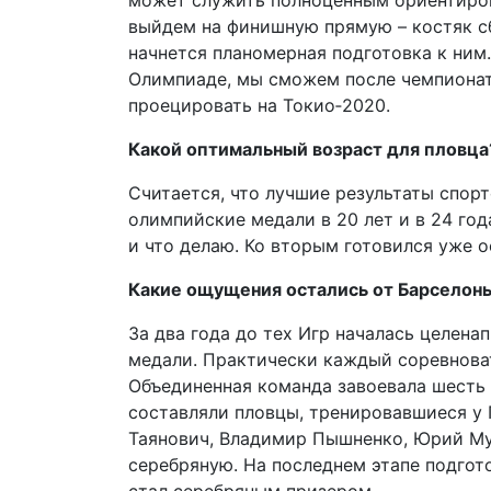
может служить полноценным ориентиром
выйдем на финишную прямую – костяк с
начнется планомерная подготовка к ним
Олимпиаде, мы сможем после чемпионата
проецировать на Токио‑2020.
Какой оптимальный возраст для пловца
Считается, что лучшие результаты спорт
олимпийские медали в 20 лет и в 24 год
и что делаю. Ко вторым готовился уже о
Какие ощущения остались от Барселон
За два года до тех Игр началась целена
медали. Практически каждый соревноват
Объединенная команда завоевала шесть 
составляли пловцы, тренировавшиеся у 
Таянович, Владимир Пышненко, Юрий Мух
серебряную. На последнем этапе подгот