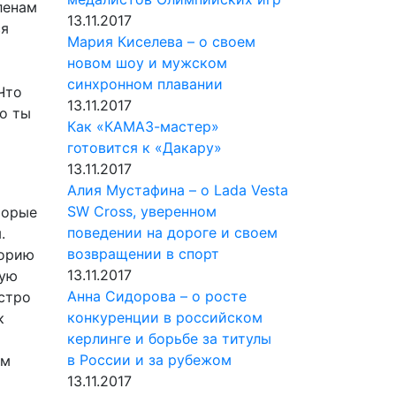
ленам
13.11.2017
ся
Мария Киселева – о своем
новом шоу и мужском
синхронном плавании
Что
13.11.2017
то ты
Как «КАМАЗ-мастер»
готовится к «Дакару»
й
13.11.2017
Алия Мустафина – о Lada Vesta
SW Cross, уверенном
торые
поведении на дороге и своем
.
возвращении в спорт
торию
13.11.2017
ную
Анна Сидорова – о росте
ыстро
конкуренции в российском
к
керлинге и борьбе за титулы
в России и за рубежом
ем
13.11.2017