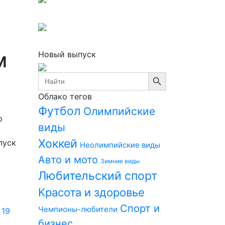
м
Новый выпуск
Search Button
Search
for:
Облако тегов
Футбол
Олимпийские
ю
виды
Хоккей
пуск
Неолимпийские виды
Авто и мото
Зимние виды
Любительский спорт
Красота и здоровье
Спорт и
Чемпионы-любители
бизнес