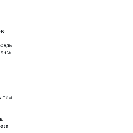
не
ередь
ались
у тем
ла
аза.