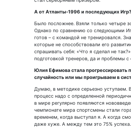
стал серебряным призером.
А от Атланты‑1996 и последующих Игр
Было посложнее. Взяли только четыре зо
Однако по сравнению со следующими Игр
готов – с командой не тренировался. Зн
которые не способствовали его развити
спрашивать себя: «Что я сделал не так?»
подготовкой тренеров, да и проблемы с
Юлия Ефимова стала прогрессировать п
случайность или мы проигрываем в сис
Думаю, в методике серьезно уступаем. В
процесс надо с определенной периодичн
в мире регулярно появляются нововведен
чемпионате мира спортсмены стали гора
временем, когда выступал я. А когда см
даже хуже. А между тем это 75% успеха