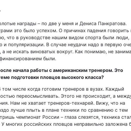
?
лотые награды – по две у меня и Дениса Панкратова.
ами это было успехом. О причинах падения говорить 
аю, что в руководстве нашим видом спорта были люди,
ю и популяризации. В случае неудачи надо в первую оч
, а не искать виноватых вокруг. Как понимаю, не заним
 финансированием были.
осле начала работы с американским тренером. Это
теме подготовки пловцов высокого класса?
 том числе когда готовим тренеров в вузах. Каждый
остью переосмысливать. Этого не происходит, а межд
ия. Нам не хватает тренеров-технарей. Вижу, что на
здо лучше плыть в плане техники по сравнению с тем
отришь чемпионат России – глаза слезятся, техника ста
. У многих российских пловцов неправильно заложена б