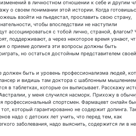
 изменений в личностном отношении к себе и другим ч
кажу о своем понимании этой истории. Когда готовишь
ожешь взойти на пьедестал, прославить свою страну,
знательности, чтобы впоследствии не наступили
дут ассоциироваться с тобой лично, страной, флагом? 
рят, поддерживают, а через некоторое время узнают, ч
ия о приеме допинга эти вопросы должны быть
оиграть, но остаться достойным представителем свое
е должен быть и уровень профессионализма людей, ко
спансер и видишь там доктора с шаблонным мышлением
тся в таблетках, которые он выписывает. Расскажу ис
 Австралии, у меня случился насморк. Прихожу в обыч
о я профессиональный спорт­смен. Фармацевт онлайн б
 тот, который гарантированно не содержит допинга. Та
нов надо с детских лет учить, что перед тем, как
гкого заболевания, надо выяснить, содержится ли в н