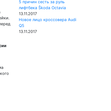
5 причин сесть за руль
лифтбека Škoda Octavia
а
13.11.2017
ейки.
Новое лицо кроссовера Audi
перед
Q5
13.11.2017
сии
ма
 кого