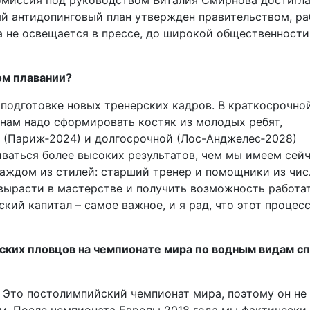
комиссия под руководством Виталия Смирнова достигл
й антидопинговый план утвержден правительством, ра
а не освещается в прессе, до широкой общественности
ом плавании?
 подготовке новых тренерских кадров. В краткосрочно
 нам надо сформировать костяк из молодых ребят,
й (Париж‑2024) и долгосрочной (Лос-Анджелес‑2028)
иваться более высоких результатов, чем мы имеем сейч
аждом из стилей: старший тренер и помощники из чис
вырасти в мастерстве и получить возможность работа
кий капитал – самое важное, и я рад, что этот процес
ских пловцов на чемпионате мира по вод­ным видам с
. Это постолимпийский чемпионат мира, поэтому он не