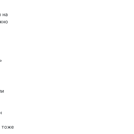
 на
ожно
ь
ли
н
н тоже