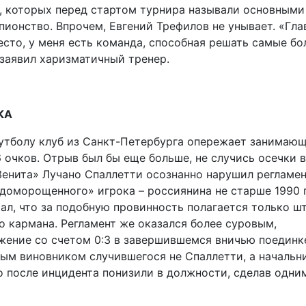
, которых перед стартом турнира называли основными
пионство. Впрочем, Евгений Трефилов не унывает. «Гл
есто, у меня есть команда, способная решать самые б
– заявил харизматичный тренер.
КА
футболу клуб из Санкт-Петербурга опережает занимаю
 очков. Отрыв был бы еще больше, не случись осечки в
Зенита» Лучано Спаллетти осознанно нарушил регламен
«доморощенного» игрока – россиянина не старше 1990 
ал, что за подобную провинность полагается только ш
го кармана. Регламент же оказался более суровым,
жение со счетом 0:3 в завершившемся вничью поединк
ным виновником случившегося не Спаллетти, а начальн
 после инцидента понизили в должности, сделав одни