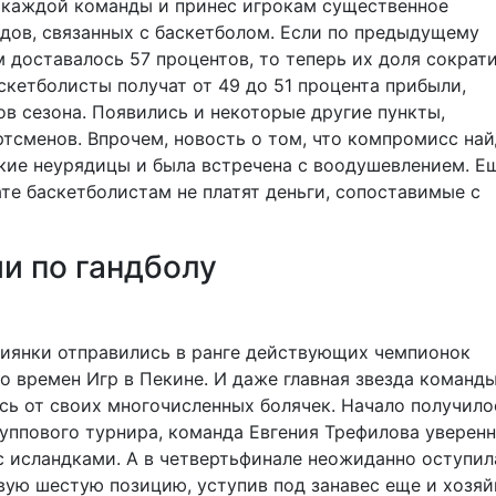
я каждой команды и принес игрокам существенное
дов, связанных с баскетболом. Если по предыдущему
доставалось 57 процентов, то теперь их доля сократи
скетболисты получат от 49 до 51 процента прибыли,
ов сезона. Появились и некоторые другие пункты,
сменов. Впрочем, новость о том, что компромисс най
лкие неурядицы и была встречена с воодушевлением. Е
те баскетболистам не платят деньги, сопоставимые с
и по гандболу
сиянки отправились в ранге действующих чемпионок
со времен Игр в Пекине. И даже главная звезда команд
ь от своих многочисленных болячек. Начало получило
уппового турнира, команда Евгения Трефилова уверен
с исландками. А в четвертьфинале неожиданно оступил
вую шестую позицию, уступив под занавес еще и хозяй