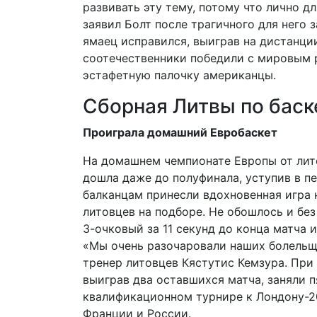
развивать эту тему, потому что лично д
заявил Болт после трагичного для него 
ямаец исправился, выиграв на дистанции
соотечественники победили с мировым р
эстафетную палочку американцы.
Сборная Литвы по баск
Проиграла домашний Евробаскет
На домашнем чемпионате Европы от лит
дошла даже до полуфинала, уступив в п
балканцам принесли вдохновенная игра
литовцев на подборе. Не обошлось и бе
3-очковый за 11 секунд до конца матча и
«Мы очень разочаровали наших болельщи
тренер литовцев Кястутис Кемзура. При
выиграв два оставшихся матча, заняли п
квалификационном турнире к Лондону-2
Франции и России.