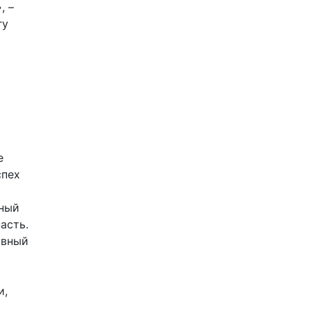
, –
гу
е
спех
и
дный
асть.
авный
и,