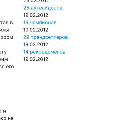
23.02.2012
25 аутсайдеров
19.02.2012
тов в
19 чемпионов
силы
19.02.2012
кором
29 трендсеттеров
19.02.2012
эту
14 рекордсменов
ним
19.02.2012
ся его
о и
ко не
ы