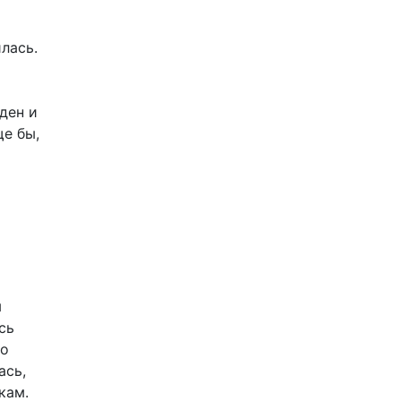
лась.
ден и
ще бы,
ы
сь
но
ась,
кам.