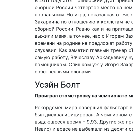
В 2011 году этот тренерский дуэт привел
сборной России четвертое место на чем
провальным. Но игра, пока­занная отеч
Захаркина по отношению к коллегам не 
сборной России. Равно как и на приглаш
выжили меня, а точнее, нас с Игорем За
времени на родине не предложат работу»
слукавил. Как заметил главный тренер «
самую работу, Вячеславу Аркадьевичу н
помощником. Слишком уж у Игоря Захарк
собственными словами.
Усэйн Болт
Проиграл стометровку на чемпионате м
Рекордсмен мира совершил фальстарт в 
был дисквалифицирован. А чемпионом ст
выдающееся время – 9,93. Другие же пр
Невис) и вовсе не выбежали из десяти се