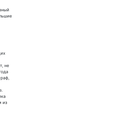
авный
ольшие
щих
т, не
года
траф,
е.
ика
м из