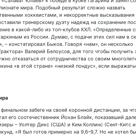
 «Салават Юлаев» к победе в Кубке Гагарина и занял со
пионате мира. Подобный результат сложно назвать
ественными хоккеистами, и некорректные высказывания
оставили тренерскому дуэту надежд на сохранение пос
ение в какой-либо из топ-клубов КХЛ. «Определенные 
харкиным из России. Думаю, с подачи этих сил нам в с
, – констатировал Быков. Говоря «нам», он несколько
Трактора» Валерий Белоусов, для того чтобы получить 
ужно отказаться от сотрудничества со своим многолет
ина «в этой стране» «низкий пондус», если выражать
ира
финальном забеге на своей коронной дистанции, за чт
ал его соотечественник Йохан Блэйк, показавший дале
изеры – Уолтер Дикс (США) и Ким Коллинс (Сент-Китс и
кунд. «Я был готов примерно на 9,6–9,7. Но не хотел б