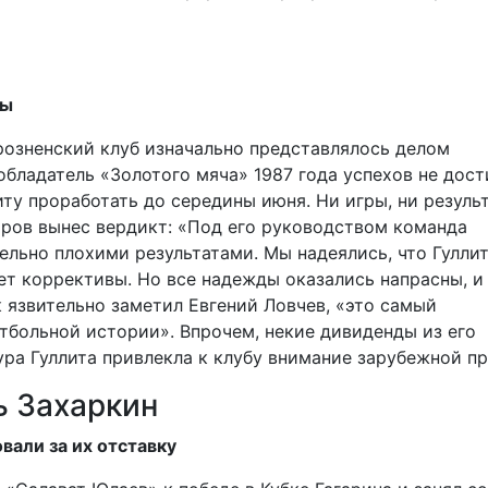
ты
розненский клуб изначально представлялось делом
бладатель «Золотого мяча» 1987 года успехов не дости
иту проработать до середины июня. Ни игры, ни резуль
ыров вынес вердикт: «Под его руководством команда
ельно плохими результатами. Мы надеялись, что Гулли
сет коррективы. Но все надежды оказались напрасны, и
к язвительно заметил Евгений Ловчев, «это самый
тбольной истории». Впрочем, некие дивиденды из его
ура Гуллита привлекла к клубу внимание зарубежной пр
ь Захаркин
вали за их отставку