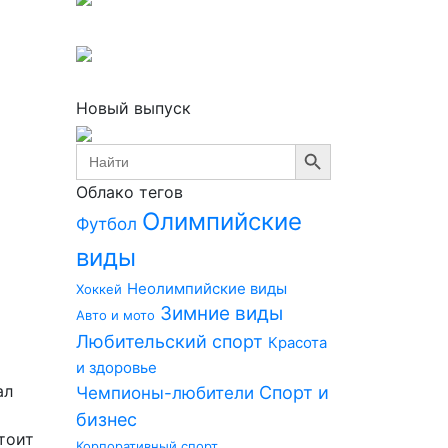
Новый выпуск
Search Button
Search
for:
Облако тегов
Олимпийские
Футбол
виды
Неолимпийские виды
Хоккей
Зимние виды
Авто и мото
Любительский спорт
Красота
и здоровье
ал
Спорт и
Чемпионы-любители
бизнес
тоит
Корпоративный спорт