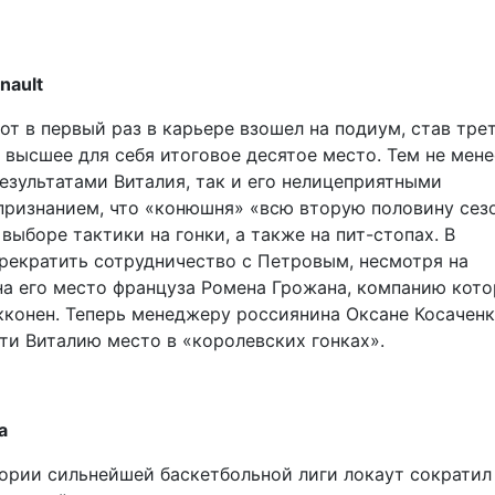
nault
т в первый раз в карьере взошел на подиум, став тре
л высшее для себя итоговое десятое место. Тем не мене
результатами Виталия, так и его нелицеприятными
 признанием, что «конюшня» «всю вторую половину сез
выборе тактики на гонки, а также на пит-стопах. В
прекратить сотрудничество с Петровым, несмотря на
на его место француза Ромена Грожана, компанию кот
кконен. Теперь менеджеру россиянина Оксане Косачен
ти Виталию место в «королевских гонках».
а
ории сильнейшей баскетбольной лиги локаут сократил