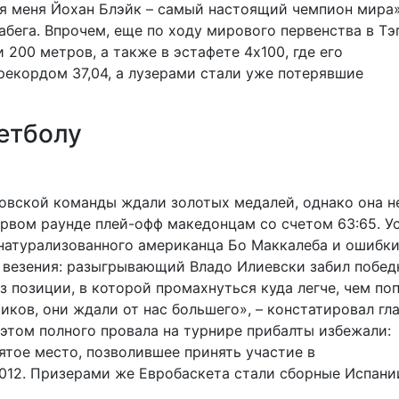
ля меня Йохан Блэйк – самый настоящий чемпион мира»
забега. Впрочем, еще по ходу мирового первенства в Тэ
 200 метров, а также в эстафете 4х100, где его
екордом 37,04, а лузерами стали уже потерявшие
етболу
овской команды ждали золотых медалей, однако она н
ервом раунде плей-офф македонцам со счетом 63:65. У
 натурализованного американца Бо Маккалеба и ошибк
з везения: разыгрывающий Владо Илиевски забил побе
з позиции, в которой промахнуться куда легче, чем поп
ков, они ждали от нас большего», – констатировал гл
 этом полного провала на турнире прибалты избежали:
ятое место, позволившее принять участие в
012. Призерами же Евробаскета стали сборные Испани