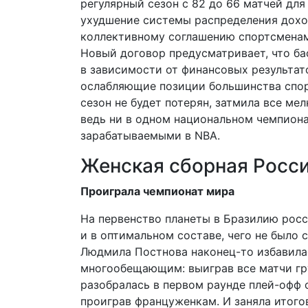
регулярный сезон с 82 до 66 матчей дл
ухудшение системы распределения дохо
коллективному соглашению спортсменам 
Новый договор предусматривает, что ба
в зависимости от финансовых результат
ослабляющие позиции большинства спорт
сезон не будет потерян, затмила все ме
ведь ни в одном национальном чемпиона
зарабатываемыми в NBA.
Женская сборная Росси
Проиграла чемпионат мира
На первенство планеты в Бразилию рос
и в оптимальном составе, чего не было 
Людмила Постнова наконец-то избавилас
многообещающим: выиграв все матчи гр
разобралась в первом раунде плей-офф 
проиграв француженкам. И заняла итого