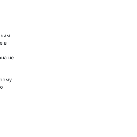
тьим
е в
она не
орому
ко