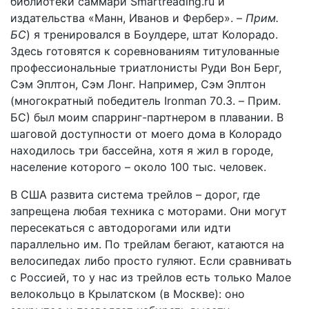
библиотеки саммари Smartreading.ru и
издательства «Манн, Иванов и Фербер». –
Прим.
БС
) я тренировался в Боулдере, штат Колорадо.
Здесь готовятся к соревнованиям титулованные
профессиональные триатлонисты Руди Вон Берг,
Сэм Эплтон, Сэм Лонг. Например, Сэм Эплтон
(многократный победитель Ironman 70.3. – Прим.
БС) был моим спарринг-партнером в плавании. В
шаговой доступности от моего дома в Колорадо
находилось три бассейна, хотя я жил в городе,
население которого – около 100 тыс. человек.
В США развита система трейлов – дорог, где
запрещена любая техника с моторами. Они могут
пересекаться с автодорогами или идти
параллельно им. По трейлам бегают, катаются на
велосипедах либо просто гуляют. Если сравнивать
с Россией, то у нас из трейлов есть только Малое
велокольцо в Крылатском (в Москве): оно