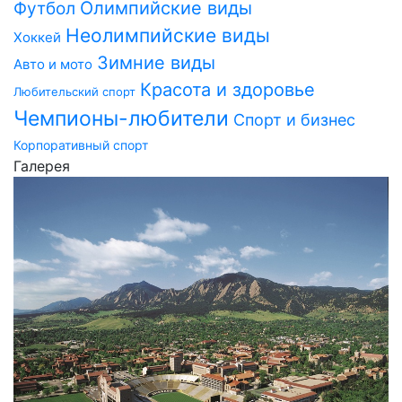
Олимпийские виды
Футбол
Неолимпийские виды
Хоккей
Зимние виды
Авто и мото
Красота и здоровье
Любительский спорт
Чемпионы-любители
Спорт и бизнес
Корпоративный спорт
Галерея