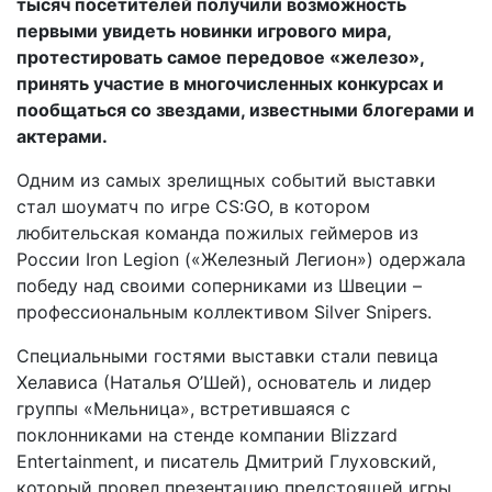
тысяч посетителей получили возможность
первыми увидеть новинки игрового мира,
протестировать самое передовое «железо»,
принять участие в многочисленных конкурсах и
пообщаться со звездами, известными блогерами и
актерами.
Одним из самых зрелищных событий выставки
стал шоуматч по игре CS:GO, в котором
любительская команда пожилых геймеров из
России Iron Legion («Железный Легион») одержала
победу над своими соперниками из Швеции –
профессиональным коллективом Silver Snipers.
Специальными гостями выставки стали певица
Хелависа (Наталья О’Шей), основатель и лидер
группы «Мельница», встретившаяся с
поклонниками на стенде компании Blizzard
Entertainment, и писатель Дмитрий Глуховский,
который провел презентацию предстоящей игры