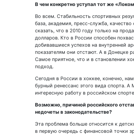
В чем конкретно уступал тот же «Локо
Во всем. Стабильность спортивных резу
база, академия, пресс-служба, качество
сказать, что в 2010 году только на про
долларов. Кто в России способен похва
добивавши­еся успехов на внутренней а
показателям они отстают. А в Донецке 
Самое приятное, что и в становлении х
подход.
Сегодня в России в хоккее, конечно, на
бурный ренессанс этого вида спорта. А
интересную работу в российском спорт
Возможно, причиной российского отстав
недочеты в законодательстве?
Эта проблема больше относится к детско
в первую очередь с финансовой точки з