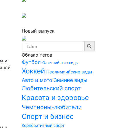
Новый выпуск
Search Button
Search
for:
Облако тегов
м и
Футбол
Олимпийские виды
ьшой
Хоккей
Неолимпийские виды
Авто и мото
Зимние виды
Любительский спорт
Красота и здоровье
Чемпионы-любители
Спорт и бизнес
Корпоративный спорт
м и