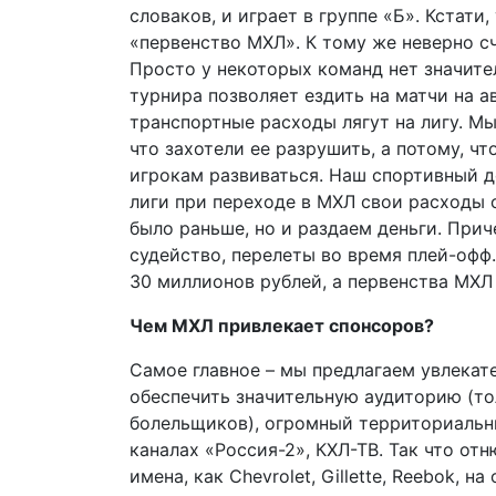
словаков, и играет в группе «Б». Кстати
«первенство МХЛ». К тому же неверно с
Просто у некоторых команд нет значите
турнира позволяет ездить на матчи на а
транспортные расходы лягут на лигу. М
что захотели ее разрушить, а потому, чт
игрокам развиваться. Наш спортивный д
лиги при переходе в МХЛ свои расходы 
было раньше, но и раздаем деньги. Прич
судейство, перелеты во время плей-оф
30 миллионов рублей, а первенства МХЛ 
Чем МХЛ привлекает спонсоров?
Самое главное – мы предлагаем увлекат
обеспечить значительную аудиторию (то
болельщиков), огромный территориальны
каналах «Россия-2», КХЛ-ТВ. Так что от
имена, как Chevrolet, Gillette, Reebok,