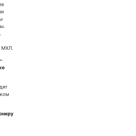
ее
ми
бы
ы.
.
 МХЛ.
–
же
дят
ском
урниру
ь