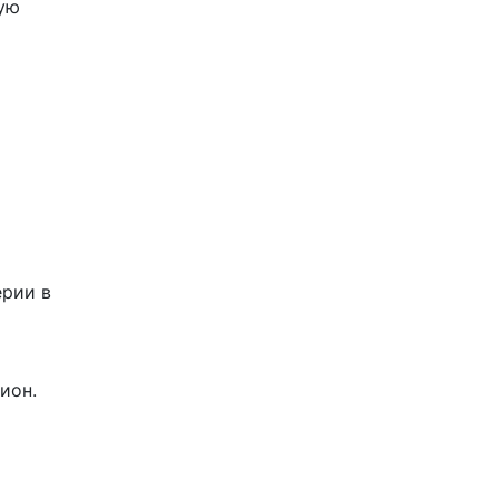
кую
ерии в
ион.