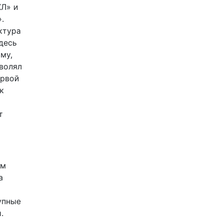
ХЛ» и
.
ктура
десь
му,
зволял
ервой
к
т
ем
а
упные
.