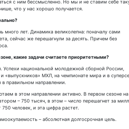
гаться с ним бессмысленно. Но мы и не ставим себе та
нише, что у нас хорошо получается.
еально?
ень много лет. Динамика великолепна: поначалу сами
та, сейчас же перешагнули за десять. Причем без
рса.
езоне, какие задачи считаете приоритетными?
я. Успехи национальной молодежной сборной России,
 и «выпускников» МХЛ, на чемпионате мира и в суперс
я в правильном направлении.
отаем в этом направлении активно. В первом сезоне на
втором – 750 тысяч, в этом – число перешагнет за милл
 750 человек, и эта цифра растет.
амоокупаемость – абсолютная долгосрочная цель.