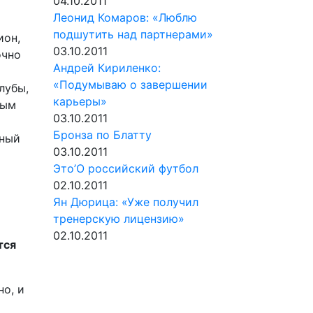
04.10.2011
Леонид Комаров: «Люблю
подшутить над партнерами»
ион,
03.10.2011
очно
Андрей Кириленко:
«Подумываю о завершении
лубы,
карьеры»
ным
03.10.2011
Бронза по Блатту
ьный
03.10.2011
Это’О российский футбол
02.10.2011
Ян Дюрица: «Уже получил
тренерскую лицензию»
02.10.2011
тся
но, и