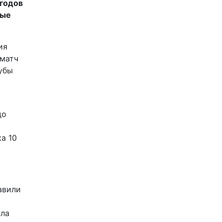
 годов
рые
ия
 матч
убы
до
а 10
авили
а
ала