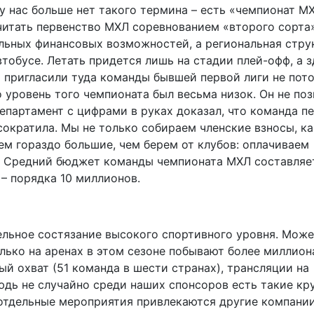
, у нас больше нет такого термина – есть «чемпионат М
читать первенство МХЛ соревнованием «второго сорта»
льных финансовых возможностей, а региональная стру
втобусе. Летать придется лишь на стадии плей-офф, а з
ы пригласили туда команды бывшей первой лиги не пото
о уровень того чемпионата был весьма низок. Он не по
епартамент с цифрами в руках доказал, что команда п
сократила. Мы не только собираем членские взносы, ка
ем гораздо большие, чем берем от клубов: оплачиваем
ф. Средний бюджет команды чемпионата МХЛ составляе
– порядка 10 миллионов.
ельное состязание высокого спортивного уровня. Мож
лько на аренах в этом сезоне побывают более миллион
й охват (51 команда в шести странах), трансляции на
нюдь не случайно среди наших спонсоров есть такие кр
 на отдельные мероприятия привлекаются другие компании