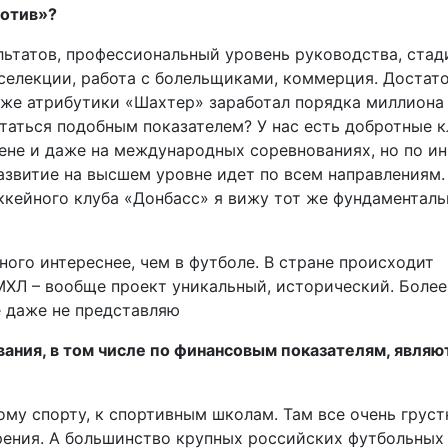
мотив»?
льтатов, профессиональный уровень руководства, стад
 селекции, работа с болельщиками, коммерция. Достат
даже атрибутики «Шахтер» заработал порядка миллиона
статься подобным показателем? У нас есть добротные к
рене и даже на международных соревнованиях, но по и
развитие на высшем уровне идет по всем направлениям.
оккейного клуба «Донбасс» я вижу тот же фундаментал
много интереснее, чем в футболе. В стране происходит
 МХЛ – вообще проект уникальный, исторический. Более
е даже не представляю
ания, в том числе по финансовым показателям, являю
му спорту, к спортивным школам. Там все очень груст
рения. А большинство крупных российских футбольных