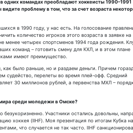
– в одних командах преобладают хоккеисты 1990–1991
ы видите проблему в том, что за счет возраста некото
шихся в 1990 году, у нас есть. На голосование правлен
ичить количество игроков этого возраста в заявке на
 не менее четырех спортсменов 1994 года рождения. Кл
аших команд – готовить смену для КХЛ, и в этом плане
ками имеют преимущество.
 как было раньше, но и раздаем деньги. Причем гораз
аем судейство, перелеты во время плей-офф. Средний
яет 30 миллионов рублей, а первенства МХЛ – порядк
 мира среди молодежи в Омске?
ло безукоризненно. Участники остались довольны, напр
ию хоккея (IIHF). Моя презентация по итогам Кубка н
ентами, что случается не так часто. IIHF санкциониров