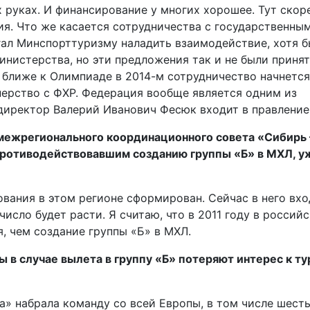
 руках. И финансирование у многих хорошее. Тут скор
я. Что же касается сотрудничества с государственны
гал Минспорттуризму наладить взаимодействие, хотя 
инистерства, но эти предложения так и не были принят
 ближе к Олимпиаде в 2014-м сотрудничество начнется
нерство с ФХР. Федерация вообще является одним из
 директор Валерий Иванович Фесюк входит в правление
межрегионального координационного совета «Сибирь 
ротиводействовавшим созданию группы «Б» в МХЛ, у
ования в этом регионе сформирован. Сейчас в него вхо
число будет расти. Я считаю, что в 2011 году в россий
, чем создание группы «Б» в МХЛ.
ы в случае вылета в группу «Б» потеряют интерес к т
а» набрала команду со всей Европы, в том числе шест