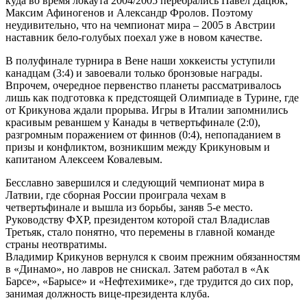
куда во время локаута 2004/2005 перебрались Павел Дацюк,
Максим Афиногенов и Александр Фролов. Поэтому
неудивительно, что на чемпионат мира – 2005 в Австрии
наставник бело-голубых поехал уже в новом качестве.
В полуфинале турнира в Вене наши хоккеисты уступили
канадцам (3:4) и завоевали только бронзовые награды.
Впрочем, очередное первенство планеты рассматривалось
лишь как подготовка к предстоящей Олимпиаде в Турине, где
от Крикунова ждали прорыва. Игры в Италии запомнились
красивым реваншем у Канады в четвертьфинале (2:0),
разгромным поражением от финнов (0:4), непопаданием в
призы и конфликтом, возникшим между Крикуновым и
капитаном Алексеем Ковалевым.
Бесславно завершился и следующий чемпионат мира в
Латвии, где сборная России проиграла чехам в
четвертьфинале и вышла из борьбы, заняв 5-е место.
Руководству ФХР, президентом которой стал Владислав
Третьяк, стало понятно, что перемены в главной команде
страны неотвратимы.
Владимир Крикунов вернулся к своим прежним обязанностям
в «Динамо», но лавров не снискал. Затем работал в «Ак
Барсе», «Барысе» и «Нефтехимике», где трудится до сих пор,
занимая должность вице-президента клуба.