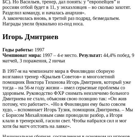
БС). Но Васильев, тренер, дал понять: у “европейцев” и
россиян отбой будет в 11, у энхаэловцев – во сколько захотят.
Разделил команду, и началась анархия».
А закончилась вновь, в третий раз подряд, безмедальем.
Награды увели буквально из-под носа.
Игорь Дмитриев
Годы работы:
1997
Чемпионат мира:
1997 – 4-е место.
Результат:
44,4% побед, 9
матчей, 3 поражения, 2 ничьи
В 1997-м на чемпионате мира в Финляндии сборную
возглавил тренер «Крыльев Советов» и многолетний
помощник Виктора Тихонова Игорь Дмитриев, который уже
тогда – на 56-м году жизни – имел серьезные проблемы со
здоровьем. Руководство ФХР снимать неизлечимо больного
Дмитриева не стало, объясняя свою позицию так: «Он жив
потому, что работает». «Но в Финляндии ему было совсем
худо, – вспоминает Игорь Тузик, помощник Дмитриева. – Мы
с Борисом Михайловым сами проводили разбор, а Игоря
клали в тренерской, гасили свет. Чтобы набрался сил и мог
хотя бы матч отстоять на лавке».
Национальная сборная, составленная в основном из игроков