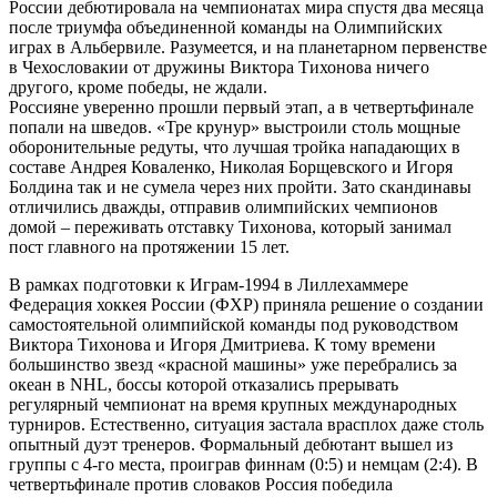
России дебютировала на чемпионатах мира спустя два месяца
после триумфа объединенной команды на Олимпийских
играх в Альбервиле. Разумеется, и на планетарном первенстве
в Чехословакии от дружины Виктора Тихонова ничего
другого, кроме победы, не ждали.
Россияне уверенно прошли первый этап, а в четвертьфинале
попали на шведов. «Тре крунур» выстроили столь мощные
оборонительные редуты, что лучшая тройка нападающих в
составе Андрея Коваленко, Николая Борщевского и Игоря
Болдина так и не сумела через них пройти. Зато скандинавы
отличились дважды, отправив олимпийских чемпионов
домой – переживать отставку Тихонова, который занимал
пост главного на протяжении 15 лет.
В рамках подготовки к Играм-1994 в Лиллехаммере
Федерация хоккея России (ФХР) приняла решение о создании
самостоятельной олимпийской команды под руководством
Виктора Тихонова и Игоря Дмитриева. К тому времени
большинство звезд «красной машины» уже перебрались за
океан в NHL, боссы которой отказались прерывать
регулярный чемпионат на время крупных международных
турниров. Естественно, ситуация застала врасплох даже столь
опытный дуэт тренеров. Формальный дебютант вышел из
группы с 4-го места, проиграв финнам (0:5) и немцам (2:4). В
четвертьфинале против словаков Россия победила