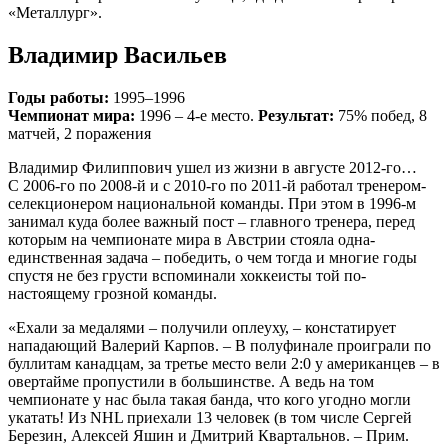
«Металлург».
Владимир Васильев
Годы работы:
1995–1996
Чемпионат мира:
1996 – 4-е место.
Результат:
75% побед, 8
матчей, 2 поражения
Владимир Филиппович ушел из жизни в августе 2012-го…
С 2006-го по 2008-й и с 2010-го по 2011-й работал тренером-
селекционером национальной команды. При этом в 1996-м
занимал куда более важный пост – главного тренера, перед
которым на чемпионате мира в Австрии стояла одна-
единственная задача – победить, о чем тогда и многие годы
спустя не без грусти вспоминали хоккеисты той по-
настоящему грозной команды.
«Ехали за медалями – получили оплеуху, – констатирует
нападающий Валерий Карпов. – В полуфинале проиграли по
буллитам канадцам, за третье место вели 2:0 у американцев – в
овертайме пропустили в большинстве. А ведь на том
чемпионате у нас была такая банда, что кого угодно могли
укатать! Из NHL приехали 13 человек (в том числе Сергей
Березин, Алексей Яшин и Дмитрий Квартальнов. – Прим.