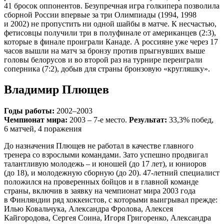
41 бросок оппонентов. Безупречная игра голкипера позволила
сборной России впервые за три Олимпиады (1994, 1998
и 2002) не пропустить ни одной шайбы в матче. К несчастью,
фетисовцы получили три в полуфинале от американцев (2:3),
которые в финале проиграли Канаде. А россияне уже через 17
часов вышли на матч за бронзу против прыгнувших выше
головы белорусов и во второй раз на турнире переиграли
соперника (7:2), добыв для страны бронзовую «кругляшку».
Владимир Плющев
Годы работы:
2002–2003
Чемпионат мира:
2003 – 7-е место.
Результат:
33,3% побед,
6 матчей, 4 поражения
До назначения Плющев не работал в качестве главного
тренера со взрослыми командами. Зато успешно продвигал
талантливую молодежь – и юношей (до 17 лет), и юниоров
(до 18), и молодежную сборную (до 20). 47‑летний специалист
положился на проверенных бойцов и в главной команде
страны, включив в заявку на чемпионат мира 2003 года
в Финляндии ряд хоккеистов, с которыми выигрывал прежде:
Илью Ковальчука, Александра Фролова, Алексея
Кайгородова, Сергея Соина, Игоря Григоренко, Александра