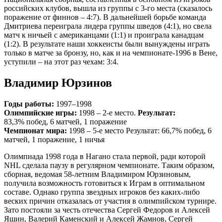
российских клубов, вышла из группы с 3-го места (сказалось
поражение от финнов – 4:7). В дальнейшей борьбе команда
Дмитриева переиграла лидера группы шведов (4:1), но свела
матч к ничьей с американцами (1:1) и проиграла канадцам
(1:2). В результате наши хоккеисты были вынуждены играть
только в матче за бронзу, но, как и на чемпионате-1996 в Вене,
уступили – на этот раз чехам: 3:4.
Владимир Юрзинов
Годы работы:
1997–1998
Олимпийские игры:
1998 – 2-е место.
Результат:
83,3% побед, 6 матчей, 1 поражение
Чемпионат мира:
1998 – 5-е место Результат: 66,7% побед, 6
матчей, 1 поражение, 1 ничья
Олимпиада 1998 года в Нагано стала первой, ради которой
NHL сделала паузу в регулярном чемпионате. Таким образом,
сборная, ведомая 58‑летним Владимиром Юрзиновым,
получила возможность готовиться к Играм в оптимальном
составе. Однако группа звездных игроков без каких-либо
веских причин отказалась от участия в олимпийском турнире.
Зато постояли за честь отечества Сергей Федоров и Алексей
Яшин, Валерий Каменский и Алексей Жамнов, Сергей