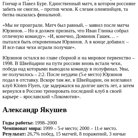
Гончар и Павел Буре. Единственный матч, в котором россияне
забить не смогли, – против чехов. К слезам олимпийцев, та
битва оказалась финальной.
«Мы не проиграли. Матч был равный, – заявил после матча
Юрзинов. – Но я должен признать, что Иван Глинка собрал
отличную команду». «И, конечно, Доминик Гашек… –
пытался быть откровенным Юрзинов. А в конце добавил: –
И все-таки чехи играли получше».
Юрзинов остался во главе сборной и на мировое первенство –
1998. В Швейцарии на пути россиян вновь встали чехи,
победа над которыми выводила команду в полуфинал. Увы,
не получилось – 2:2. После неудачи (5‑е место) Юрзинов
подал в отставку. Вскоре там же, в Швейцарии, он возглавил
клуб Kloten Flyers, где задержался на долгие шесть лет, а затем
вернулся в Россию тренировать последний клуб в своей
карьере – ярославский «Локомотив».
Александр Якушев
Годы работы:
1998–2000
Чемпионат мира:
1999 – 5-е место; 2000 – 11-е место.
Результат:
26,7% побед, 15 матчей, 8 поражений, 3 ничьи