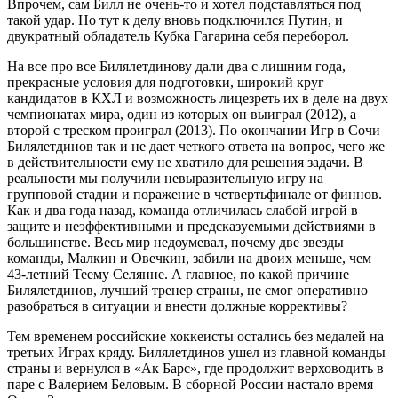
Впрочем, сам Билл не очень-то и хотел подставляться под
такой удар. Но тут к делу вновь подключился Путин, и
двукратный обладатель Кубка Гагарина себя переборол.
На все про все Билялетдинову дали два с лишним года,
прекрасные условия для подготовки, широкий круг
кандидатов в КХЛ и возможность лицезреть их в деле на двух
чемпионатах мира, один из которых он выиграл (2012), а
второй с треском проиграл (2013). По окончании Игр в Сочи
Билялетдинов так и не дает четкого ответа на вопрос, чего же
в действительности ему не хватило для решения задачи. В
реальности мы получили невыразительную игру на
групповой стадии и поражение в четвертьфинале от финнов.
Как и два года назад, команда отличилась слабой игрой в
защите и неэффективными и предсказуемыми действиями в
большинстве. Весь мир недоумевал, почему две звезды
команды, Малкин и Овечкин, забили на двоих меньше, чем
43-летний Теему Селянне. А главное, по какой причине
Билялетдинов, лучший тренер страны, не смог оперативно
разобраться в ситуации и внести должные коррективы?
Тем временем российские хоккеисты остались без медалей на
третьих Играх кряду. Билялетдинов ушел из главной команды
страны и вернулся в «Ак Барс», где продолжит верховодить в
паре с Валерием Беловым. В сборной России настало время