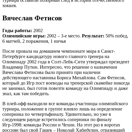
турнира оставили позорный след в истории оте­чественного
хоккея.
Вячеслав Фетисов
Годы работы:
2002
Олимпийские игры:
2002 – 3-е место.
Результат:
50% побед,
6 матчей, 2 поражения, 1 ничья
После провала на домашнем чемпионате мира в Санкт-
Петербурге кандидатуру нового главного тренера на
Олимпиаду 2002 года в Солт-Лейк-Сити утверждал президент
Владимир Путин. Интересно, что решение о назначении
Вячеслава Фетисова было принято при наличии
действующего наставника Бориса Михайлова. Сам Фетисов,
который до Игр пост воеводы на тренерской скамейке никогда
не занимал, был готов повезти команду на Олимпиаду и даже
знал, как там победить.
В плей-офф выходили все команды-участницы олимпийского
турнира, положение в группе влияло лишь на определение
соперника по четвертьфиналу. Удивительно, но уже в
следующем раунде встретились соперники по финалу
Игр-1998: команды России и Чехии. На этот раз в воротах
россиян был свой Гашек – Николай Хабибулин, отразивший