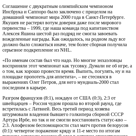
Соглашение с двукратным олимпийским чемпионом
Инсбрука и Саппоро было заключено с прицелом на
домашний чемпионат мира 2000 года в Санкт-Петербурге.
Якушев не растерял вотум доверия даже после мирового
первенства – 1999, где наша команда под капитанством
Алексея Яшина шестой раз подряд не смогла завоевать
вожделенные награды. Как ожидалось, на родном льду все
должно было сложиться иначе, тем более сборная получила
серьезное подкрепление из NHL.
«По именам состав был что надо. Но многие энхаэловцы
восприняли этот чемпионат как тусовку. Думали не об игре, а
о том, как хорошо провести время. Выпить, погулять, ну и на
площадке пропотеть для аппетита», – не стеснялся в
выражениях Олег Петров, для него мундиаль-2000 стал
последним в карьере.
Разгром французов (8:1), нокдаун от США (0:3), 2:3 от
швейцарцев – Россия чудом прошла во второй раунд, где
встретилась с Латвией. Весь третий период хозяева
штурмовали владения бывшего голкипера сборной СССР
Артура Ирбе, но так и не смогли восстановить статус-кво –
2:3. Апофеозом беспомощности стал матч против белорусов
(0:1): четвертое поражение кряду и 11-е место по итогам