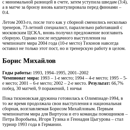
с минимальной разницей в счете, затем уступила шведам (3:4),
а в матче за бронзу вновь капитулировала перед финнами –
0:4.
Летом 2003-го, после того как у сборной сменились несколько
тренеров, 73-летний специалист, параллельно работавший с
московским ЦСКА, вновь получил предложение возглавить
сборную. Однако после неудачного выступления на
чемпионате мира 2004 года (10-е место) Тихонов навсегда
оставил не только этот пост, но и тренерскую работу в целом.
Борис Михайлов
Годы работы:
1993, 1994–1995, 2001–2002
Чемпионат мира:
1993 – 1-е место; 1994 – 4-е место; 1995 – 5-
е место; 2001 – 6-е место; 2002 – 2-е место.
Результат:
66,7%
побед, 30 матчей, 9 поражений, 1 ничья
Пока тихоновская дружина готовилась к Олимпиаде-1994, в
то же время продолжала свои выступления и национальная
сборная, возглавляемая Борисом Михайловым. Первым
чемпионатом мира для Виртуоза и его команды помощников –
Петра Воробьева, Игоря Тузика и Геннадия Цыгурова – стал
турнир 1993 года в Германии.