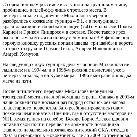
С горем пополам россияне выступили на групповом этапе,
пробившись в плей-офф лишь с третьего места. В
четвертьфинале подопечные Михайлова уверенно
разобрались с хозя­евами турнира – 5:1, а в полуфинале
красиво выбили из борьбы канадцев (7:4) с молодыми Полом
Карией и Эриком Линдросом в составе. После такого грех
было не замахнуться на победу в чемпионате! В финале под
горячую клюшку русских попали шведы, три шайбы в ворота
которых отгрузили Герман Титов, Андрей Николишин и
Андрей Хомутов.
На следующих двух турнирах дела у сборной Михайлова не
ладились: и в 1994-м, и в 1995-м россияне вылетали уже в
четвертьфиналах, а на Кубке мира – 1996 выиграли лишь два
матча из пяти.
После пятилетнего перерыва Михайлова вернули на
тренерский мостик главной команды страны. Однако в 2001-м
наши хоккеисты в восьмой раз подряд остались без наград
планетарного первенства. Зато реабилитировались годом
позже на чемпионате в Швеции, где в отсутствие мастеров из
NHL замахнулись на серебро. Вскоре Борис Александрович
оставил свой пост и перешел на должность помощника
главного, параллельно возглавляя питерский СКА, откуда в
2007-м перебрался в Новокузнецк, где до 2009-го тренировал