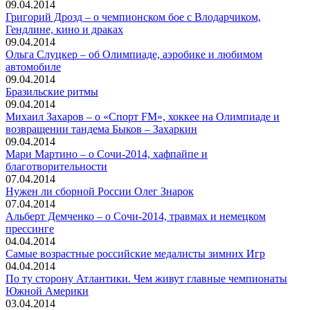
09.04.2014
Григорий Дрозд – о чемпионском бое с Влодарчиком,
Гендлине, кино и драках
09.04.2014
Ольга Слуцкер – об Олимпиаде, аэробике и любимом
автомобиле
09.04.2014
Бразильские ритмы
09.04.2014
Михаил Захаров – о «Спорт FM», хоккее на Олимпиаде и
возвращении тандема Быков – Захаркин
09.04.2014
Мари Мартино – о Сочи-2014, хафпайпе и
благотворительности
07.04.2014
Нужен ли сборной России Олег Знарок
07.04.2014
Альберт Демченко – о Сочи-2014, травмах и немецком
прессинге
04.04.2014
Самые возрастные российские медалисты зимних Игр
04.04.2014
По ту сторону Атлантики. Чем живут главные чемпионаты
Южной Америки
03.04.2014