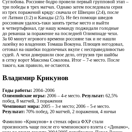
Суглобова. Россияне бодро провели первый групповой этап –
три победы в трех матчах. Однако затем последовала серия
из трех поражений кряду: сначала от Швеции (2:4), после
от Латвии (1:2) и Канады (2:5). Не без помощи шведов
россиянам удалось-таки занять третье место и выйти
в четвертьфинал, где нашу команду поджидали голодные
до реванша за поражение на последней Олимпиаде чехи.
За 60 минут игрового времени россияне так и не нашли
лазейку во владениях Томаша Вокоуна. Плющев негодовал,
сетовал на ошибки подопечных вкупе с несправедливостью
судей. А чехи довершили свое дело, отгрузив три шайбы
в сетку ворот Максима Соколова. Итог – 7‑е место. После
такого, как правило, не остаются.
Владимир Крикунов
Годы работы:
2004–2006
Олимпийские игры:
2006 – 4-е место.
Результат:
62,5%
побед, 8 матчей, 3 поражения
Чемпионат мира:
2005 – 3-е место; 2006 – 5-е место.
Результат:
70% побед, 20 матчей, 2 поражения, 4 ничьи
Фамилию «Крикунов» в стенах офиса ФХР стали
произносить чаще после его чемпионского взлета с «Динамо»,