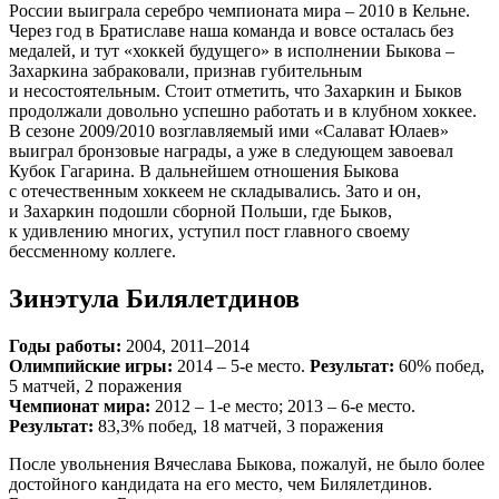
России выиграла серебро чемпионата мира – 2010 в Кельне.
Через год в Братиславе наша команда и вовсе осталась без
медалей, и тут «хоккей будущего» в исполнении Быкова –
Захаркина забраковали, признав губительным
и несостоятельным. Стоит отметить, что Захаркин и Быков
продолжали довольно успешно работать и в клубном хоккее.
В сезоне 2009/2010 возглавляемый ими «Салават Юлаев»
выиграл бронзовые награды, а уже в следующем завоевал
Кубок Гагарина. В дальнейшем отношения Быкова
с отечественным хоккеем не складывались. Зато и он,
и Захаркин подошли сборной Польши, где Быков,
к удивлению многих, уступил пост главного своему
бессменному коллеге.
Зинэтула Билялетдинов
Годы работы:
2004, 2011–2014
Олимпийские игры:
2014 – 5-е место.
Результат:
60% побед,
5 матчей, 2 поражения
Чемпионат мира:
2012 – 1-е место; 2013 – 6-е место.
Результат:
83,3% побед, 18 матчей, 3 поражения
После увольнения Вячеслава Быкова, пожалуй, не было более
достойного кандидата на его место, чем Билялетдинов.