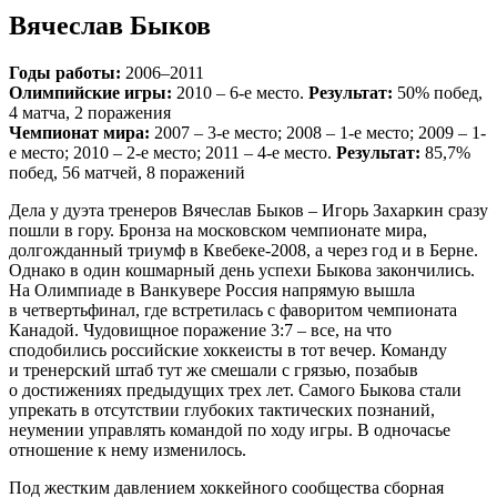
Вячеслав Быков
Годы работы:
2006–2011
Олимпийские игры:
2010 – 6-е место.
Результат:
50% побед,
4 матча, 2 поражения
Чемпионат мира:
2007 – 3-е место; 2008 – 1-е место; 2009 – 1-
е место; 2010 – 2-е место; 2011 – 4-е место.
Результат:
85,7%
побед, 56 матчей, 8 поражений
Дела у дуэта тренеров Вячеслав Быков – Игорь Захаркин сразу
пошли в гору. Бронза на московском чемпионате мира,
долгожданный триумф в Квебеке‑2008, а через год и в Берне.
Однако в один кошмарный день успехи Быкова закончились.
На Олимпиаде в Ванкувере Россия напрямую вышла
в четвертьфинал, где встретилась с фаворитом чемпионата
Канадой. Чудовищное поражение 3:7 – все, на что
сподобились российские хоккеисты в тот вечер. Команду
и тренерский штаб тут же смешали с грязью, позабыв
о достижениях предыдущих трех лет. Самого Быкова стали
упрекать в отсутствии глубоких тактических познаний,
неумении управлять командой по ходу игры. В одночасье
отношение к нему изменилось.
Под жестким давлением хоккейного сообщества сборная