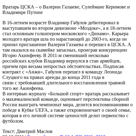
Вратарь ЦСКА – о Валерии Газзаеве, Сулеймане Керимове и
Владимире Путине
В 16-летнем возрасте Владимир Габулов дебютировал в
выступавшем во втором дивизионе «Моздоке», а в 18-летнем
стал основным голкипером московского «Динамо». Карьера
молодого вратаря шла по нарастающей до 2003-го, когда он
принял приглашение Валерия Газзаева и перешел в ЦСКА. А
там оказался на скамейке запасных, проиграв конкуренцию
Игорю Акинфееву. В 2011-м сменивший несколько
российских клубов Владимир вернулся в стан армейцев,
причем при весьма непростых обстоятельствах. Подписав
контракт с «Анжи», Габулов перешел в команду Леонида
Слуцкого на правах аренды до конца 2011 года в
связи с требовавшей длительного восстановления травмой
того же Акинфеева.
В интервью журналу «Большой спорт» вратарь рассказывает
о махачкалинской команде, оценивает перспективы сборной
России выиграть чемпионат мира, делится воспоминаниями о
победе в Кубке UEFA, а также откровенничает о своей семье,
которая в его личной системе ценностей делит первенство с
футболом.
Текст: Дмитрий Маслов