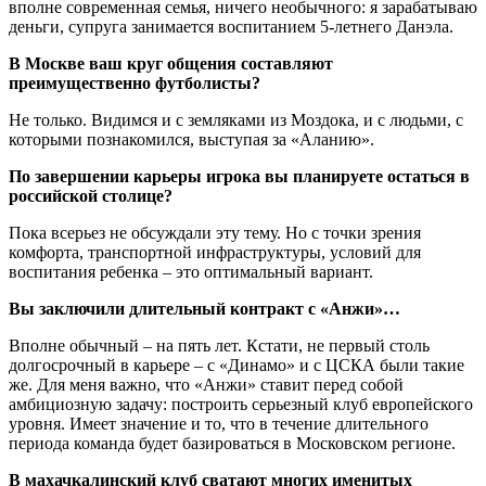
вполне современная семья, ничего необычного: я зарабатываю
деньги, супруга занимается воспитанием 5-летнего Данэла.
В Москве ваш круг общения составляют
преимущественно футболисты?
Не только. Видимся и с земляками из Моздока, и с людьми, с
которыми познакомился, выступая за «Аланию».
По завершении карьеры игрока вы планируете остаться в
российской столице?
Пока всерьез не обсуждали эту тему. Но с точки зрения
комфорта, транспортной инфраструктуры, условий для
воспитания ребенка – это оптимальный вариант.
Вы заключили длительный контракт с «Анжи»…
Вполне обычный – на пять лет. Кстати, не первый столь
долгосрочный в карьере – с «Динамо» и с ЦСКА были такие
же. Для меня важно, что «Анжи» ставит перед собой
амбициозную задачу: построить серьезный клуб европейского
уровня. Имеет значение и то, что в течение длительного
периода команда будет базироваться в Московском регионе.
В махачкалинский клуб сватают многих именитых