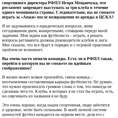
спортивного директора РФПЛ Игоря Мещанчука, что
регламент запрещает выступать за три клуба в течение
одного чемпионата страны. Следовательно, вы не сможете
играть за «Анжи» после возвращения из аренды в ЦСКА?
Я не задумываюсь о юридических вопросах, живу
сегодняшним днем, конкретными, стоящими передо мной
задачами. Моя задача как футболиста – играть, а решать
вопросы регламента должны руководители клубов и лиги.
Мне сказали, что все будет в порядке и с игровой практикой
проблем не возникнет.
Вы очень часто меняли команды. Есть ли в РФПЛ такая,
перейти в которую вы не сможете по идейным
соображениям?
В жизни может всякое произойти, смена команд –
неотъемлемая составляющая карьеры футболиста. Не думаю,
что нужно произносить громкие слова о том, что никогда не
сделаешь чего-то. Клубы, в которых я не стал бы играть, есть,
но озвучивать их названия я не буду.
Это очень хорошо, когда нация спортивная, люди заботятся
о здоровье, хотят быть сильными. В моей личной системе
ценностей футбол находится на первом месте, деля его с