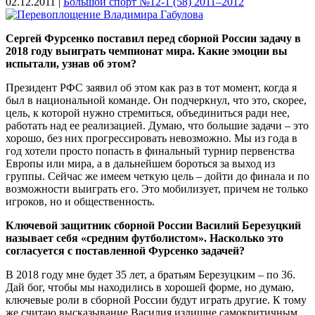
02.12.2011 |
Большой спорт №12-1 (58) 2011–2012
Сергей Фурсенко поставил перед сборной России задачу в
2018 году выиграть чемпионат мира. Какие эмоции вы
испытали, узнав об этом?
Президент РФС заявил об этом как раз в тот момент, когда я
был в национальной команде. Он подчеркнул, что это, скорее,
цель, к которой нужно стремиться, объединиться ради нее,
работать над ее реализацией. Думаю, что большие задачи – это
хорошо, без них прогрессировать невозможно. Мы из года в
год хотели просто попасть в финальный турнир первенства
Европы или мира, а в дальнейшем бороться за выход из
группы. Сейчас же имеем четкую цель – дойти до финала и по
возможности выиграть его. Это мобилизует, причем не только
игроков, но и общественность.
Ключевой защитник сборной России Василий Березуцкий
называет себя «средним футболистом». Насколько это
согласуется с поставленной Фурсенко задачей?
В 2018 году мне будет 35 лет, а братьям Березуцким – по 36.
Дай бог, чтобы мы находились в хорошей форме, но думаю,
ключевые роли в сборной России будут играть другие. К тому
же считаю высказывание Василия излишне самокритичным.