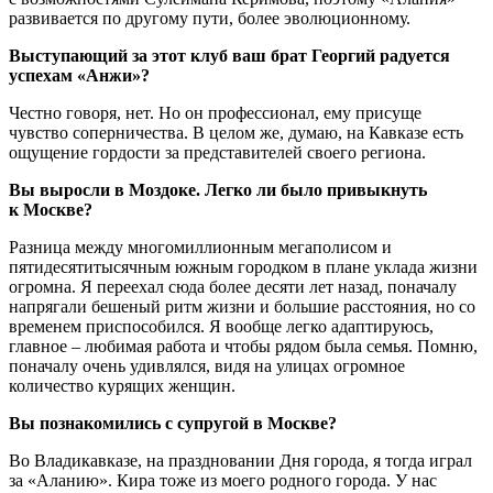
развивается по другому пути, более эволюционному.
Выступающий за этот клуб ваш брат Георгий радуется
успехам «Анжи»?
Честно говоря, нет. Но он профессионал, ему присуще
чувство соперничества. В целом же, думаю, на Кавказе есть
ощущение гордости за представителей своего региона.
Вы выросли в Моздоке. Легко ли было привыкнуть
к Москве?
Разница между многомиллионным мегаполисом и
пятидесятитысячным южным городком в плане уклада жизни
огромна. Я переехал сюда более десяти лет назад, поначалу
напрягали бешеный ритм жизни и большие расстояния, но со
временем приспособился. Я вообще легко адаптируюсь,
главное – любимая работа и чтобы рядом была семья. Помню,
поначалу очень удивлялся, видя на улицах огромное
количество курящих женщин.
Вы познакомились с супругой в Москве?
Во Владикавказе, на праздновании Дня города, я тогда играл
за «Аланию». Кира тоже из моего родного города. У нас