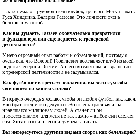
же благоприятное впечатление?
Таких немало – руководители клубов, тренеры. Могу назвать
Гуса Хиддинка, Валерия Газза­ева. Это личности очень
большого масштаба.
Как вы думаете, Газзаев окончательно превратился
в функционера или еще вернется к тренерской
деятельности?
У него огромный опыт работы и объем знаний, поэтому я
очень рад, что Валерий Георгиевич возглавляет клуб из моей
родной Северной Осетии. А о его возможном возвращении
к тренерской деятельности я не задумывался.
Как футболист в третьем поколении, вы хотите, чтобы
сын пошел по вашим стопам?
В первую очередь я желаю, чтобы он любил футбол так, как я,
мой брат, отец и оба дедушки. Это очень красивая игра,
нравящаяся миллионам людей. А станет ли он
профессионалом, для меня не так важно – выбор сын сделает
сам. Хотя в секцию весной думаем записать.
Вы интересуетесь другими видами спорта как болельщик?