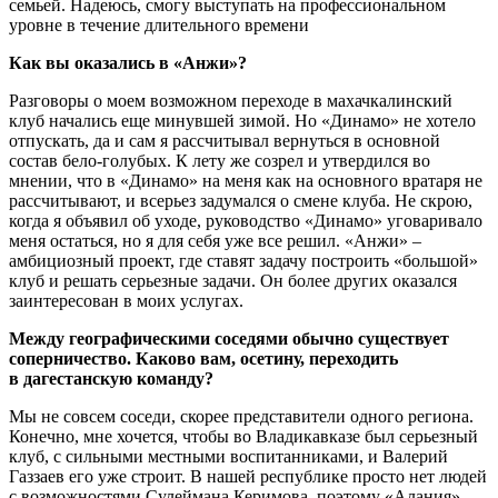
семьей. Надеюсь, смогу выступать на профессиональном
уровне в течение длительного времени
Как вы оказались в «Анжи»?
Разговоры о моем возможном переходе в махачкалинский
клуб начались еще минувшей зимой. Но «Динамо» не хотело
отпускать, да и сам я рассчитывал вернуться в основной
состав бело-голубых. К лету же созрел и утвердился во
мнении, что в «Динамо» на меня как на основного вратаря не
рассчитывают, и всерьез задумался о смене клуба. Не скрою,
когда я объявил об уходе, руководство «Динамо» уговаривало
меня остаться, но я для себя уже все решил. «Анжи» –
амбициозный проект, где ставят задачу построить «большой»
клуб и решать серьезные задачи. Он более других оказался
заинтересован в моих услугах.
Между географическими соседями обычно существует
соперничество. Каково вам, осетину, переходить
в дагестанскую команду?
Мы не совсем соседи, скорее представители одного региона.
Конечно, мне хочется, чтобы во Владикавказе был серьезный
клуб, с сильными местными воспитанниками, и Валерий
Газзаев его уже строит. В нашей республике просто нет людей
с возможностями Сулеймана Керимова, поэтому «Алания»