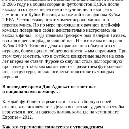
В 2005 году на общем собрании футболистов ЦСКА после
выхода из отпуска перед нами озвучили цели выиграть
чемпионат и Кубок России, а также дойти до финала Кубка
UEFA. Честно скажу: в тот момент игроки удивленно
переглянулись. Но по мере прохождения раундов плей-офф
команда поверила в себя и действительно настроилась на
выход в финал. Тогда главным тренером был Валерий Газзаев,
изо дня в день подбадривавший нас. И в итоге мы выиграли
Кубок UEFA. Если все делать правильно и объединиться –
игрокам, болельщикам, общественности, – мы справимся. При
этом хочу заметить, что в футболе конкретные задачи на семь
лет вперед не ставят. Фурсенко озвучил столь долгосрочную
программу, чтобы мы могли заняться развитием футбольной
инфраструктуры, психологически подготовить молодых
игроков.
В последнее время Дик Адвокат не зовет вас
в национальную команду…
Каждый футболист стремится играть за сборную своей
страны, я не исключение. Делаю все что могу, для того чтобы
вернуться в нее, и надеюсь помочь команде на чемпионате
Европы – 2012.
Как это стремление согласуется с утверждением