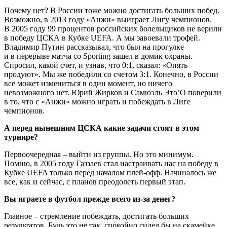
Почему нет? В России тоже можно достигать больших побед.
Возможно, в 2013 году «Анжи» выиграет Лигу чемпионов.
В 2005 году 99 процентов российских болельщиков не верили
в победу ЦСКА в Кубке UEFA. А мы завоевали трофей.
Владимир Путин рассказывал, что был на прогулке
и в перерыве матча со Sporting зашел в домик охраны.
Спросил, какой счет, и узнав, что 0:1, сказал: «Опять
продуют». Мы же победили со счетом 3:1. Конечно, в России
все может измениться в один момент, но ничего
невозможного нет. Юрий Жирков и Самюэль Это’О поверили
в то, что с «Анжи» можно играть и побеждать в Лиге
чемпионов.
А перед нынешним ЦСКА какие задачи стоят в этом
турнире?
Первоочередная – выйти из группы. Но это минимум.
Помню, в 2005 году Газзаев стал настраивать нас на победу в
Кубке UEFA только перед началом плей-офф. Начиналось же
все, как и сейчас, с планов преодолеть первый этап.
Вы играете в футбол прежде всего из-за денег?
Главное – стремление побеждать, достигать больших
результатов. Будь это не так, спокойно сидел бы на скамейке