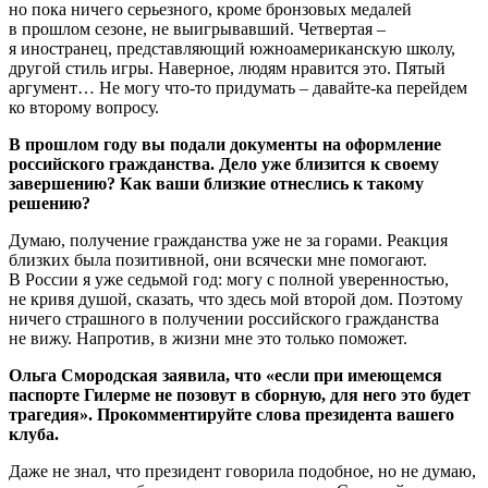
но пока ничего серьезного, кроме бронзовых медалей
в прошлом сезоне, не выигрывавший. Четвертая –
я иностранец, представляющий южноамериканскую школу,
другой стиль игры. Наверное, людям нравится это. Пятый
аргумент… Не могу что-то придумать – давайте-ка перейдем
ко второму вопросу.
В прошлом году вы подали документы на оформление
российского гражданства. Дело уже близится к своему
завершению? Как ваши близкие отнеслись к такому
решению?
Думаю, получение гражданства уже не за горами. Реакция
близких была позитивной, они всячески мне помогают.
В России я уже седьмой год: могу с полной уверенностью,
не кривя душой, сказать, что здесь мой второй дом. Поэтому
ничего страшного в получении российского гражданства
не вижу. Напротив, в жизни мне это только поможет.
Ольга Смородская заявила, что «если при имеющемся
паспорте Гилерме не позовут в сборную, для него это будет
трагедия». Прокомментируйте слова президента вашего
клуба.
Даже не знал, что президент говорила подобное, но не думаю,