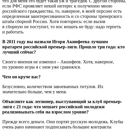
что для меня это будет такая уж и трагедия. С другой стороны,
если РФС проявляет некий интерес к получению мною
российского гражданства, то, наверное, в моей персоне есть
определенная заинтересованность и со стороны тренерского
штаба сборной России. Хотя повторюсь: если вызов
в сборную не поступит, то нос вешать не буду: надо терпеть
и работать.
В 2011 году вы назвали Игоря Акинфеева лучшим
вратарем российской премьер-лиги. Прошло три года: кто
лучший сейчас?
Своего мнения не изменил – Акинфеев. Хотя, наверное,
по уровню игры я с ним уже сравнялся.
Чем он круче вас?
Безусловно, количеством завоеванных титулов. Их
значительно больше, чем у меня.
Объясните как легионер, выступающий за клуб премьер-
лиги с 21 года: что мешает российской молодежи
реализовывать себя на взрослом уровне?
Прежде всего деньги. Они портят русскую молодежь. Клубы
очень рано начинаю­т подписывать большие контракты