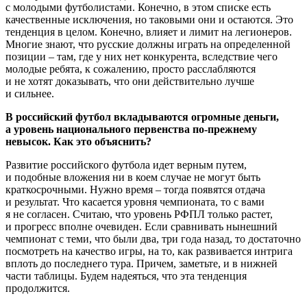
с молодыми футболистами. Конечно, в этом списке есть
качественные исключения, но таковыми они и остаются. Это
тенденция в целом. Конечно, влияет и лимит на легионеров.
Многие знают, что русские должны играть на определенной
позиции – там, где у них нет конкурента, вследствие чего
молодые ребята, к сожалению, просто расслабляются
и не хотят доказывать, что они действительно лучше
и сильнее.
В российский футбол вкладываются огромные деньги,
а уровень национального первенства по-прежнему
невысок. Как это объяснить?
Развитие российского футбола идет верным путем,
и подобные вложения ни в коем случае не могут быть
краткосрочными. Нужно время – тогда появятся отдача
и результат. Что касается уровня чемпионата, то с вами
я не согласен. Считаю, что уровень РФПЛ только растет,
и прогресс вполне очевиден. Если сравнивать нынешний
чемпионат с теми, что были два, три года назад, то достаточно
посмотреть на качество игры, на то, как развивается интрига
вплоть до последнего тура. Причем, заметьте, и в нижней
части таблицы. Будем надеяться, что эта тенденция
продолжится.