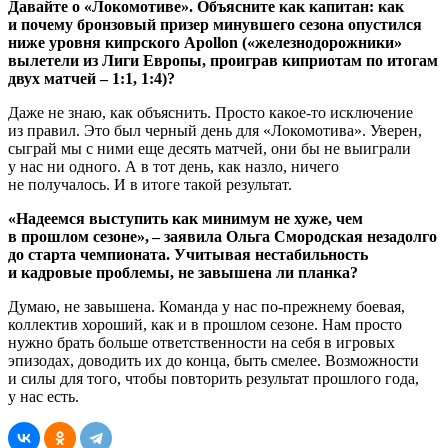
Давайте о «Локомотиве». Объясните как капитан: как
и почему бронзовый призер минувшего сезона опустился
ниже уровня кипрского Apollon («железнодорожники»
вылетели из Лиги Европы, проиграв киприотам по итогам
двух матчей – 1:1, 1:4)?
Даже не знаю, как объяснить. Просто какое-то исключение
из правил. Это был черный день для «Локомотива». Уверен,
сыграй мы с ними еще десять матчей, они бы не выиграли
у нас ни одного. А в тот день, как назло, ничего
не получалось. И в итоге такой результат.
«Надеемся выступить как минимум не хуже, чем
в прошлом сезоне», – заявила Ольга Смородская незадолго
до старта чемпионата. Учитывая нестабильность
и кадровые проблемы, не завышена ли планка?
Думаю, не завышена. Команда у нас по-прежнему боевая,
коллектив хороший, как и в прошлом сезоне. Нам просто
нужно брать больше ответственности на себя в игровых
эпизодах, доводить их до конца, быть смелее. Возможности
и силы для того, чтобы повторить результат прошлого года,
у нас есть.