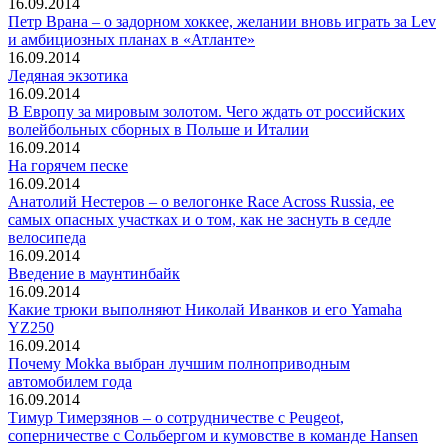
16.09.2014
Петр Врана – о задорном хоккее, желании вновь играть за Lev
и амбициозных планах в «Атланте»
16.09.2014
Ледяная экзотика
16.09.2014
В Европу за мировым золотом. Чего ждать от российских
волейбольных сборных в Польше и Италии
16.09.2014
На горячем песке
16.09.2014
Анатолий Нестеров – о велогонке Race Across Russia, ее
самых опасных участках и о том, как не заснуть в седле
велосипеда
16.09.2014
Введение в маунтинбайк
16.09.2014
Какие трюки выполняют Николай Иванков и его Yamaha
YZ250
16.09.2014
Почему Mokka выбран лучшим полноприводным
автомобилем года
16.09.2014
Тимур Тимерзянов – о сотрудничестве с Peugeot,
соперничестве с Сольбергом и кумовстве в команде Hansen