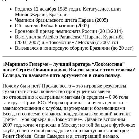
Родился 12 декабря 1985 года в Катагуазисе, штат
Минас-Жерайс, Бразилия
Чемпион бразильского штата Парана (2005)
Обладатель Кубка Бразилии (2002)
Бронзовый призер чемпионата России (2013/2014)
Выступал за Atlético Paranaense / Парана, Куритиба
(2003–2007) и «Локомотив» / Москва (с 2007-го)
Вызывался в юниорскую сборную Бразилии (до 20 лет)
«Маринато Гилерме – лучший вратарь “Локомотива”
после Сергея Овчинникова». Вы согласны с этим тезисом?
Если да, то назовите пять аргументов в свою пользу.
Почему бы и нет? Прежде всего – это игровые результаты,
сухая статистика: количество пропущенных мячей
по отношению к сыгранным матчам (в среднем – 0,96 гола
за игру. – Прим. БС). Вторая причина – и очень ценю это –
взаимоотношения с клубом, партнерами и болельщиками.
Всегда и со всеми стараюсь поддерживать хороший контакт.
Третья – моя карьера в «Локомотиве». Давайте вспомним
2007 год, когда я приехал в Москву: из той банды в футболках
клуба, если не ошибаюсь, до сих пор выступают лишь трое –
Ренат Янбаев, Саша Самедов и я, отыгравший немало,