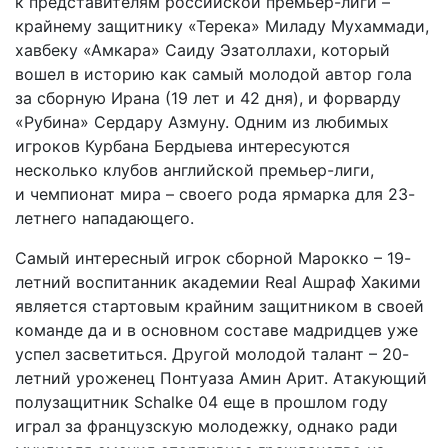
к представителям российской премьер-лиги –
крайнему защитнику «Терека» Миладу Мухаммади,
хавбеку «Амкара» Саиду Эзатоллахи, который
вошел в историю как самый молодой автор гола
за сборную Ирана (19 лет и 42 дня), и форварду
«Рубина» Сердару Азмуну. Одним из любимых
игроков Курбана Бердыева интересуются
несколько клубов английской премьер-лиги,
и чемпи­онат мира – своего рода ярмарка для 23-
летнего нападающего.
Самый интересный игрок сборной Марокко – 19-
летний воспитанник академии Real Ашраф Хакими
является стартовым крайним защитником в своей
команде да и в основном составе мадридцев уже
успел засветиться. Другой молодой талант – 20-
летний уроженец Понтуаза Амин Арит. Атаку­ющий
полузащитник Schalke 04 еще в прошлом году
играл за французскую молодежку, однако ради