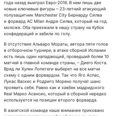
года назад выиграл Евро‑2016. В нем лишь две
новые ключевые фигуры – 23-летний атакующий
полузащитник Manchester City Бернарду Силва
и форвард AC Milan Андре Силва, который на год
моложе. Оба приезжали в нашу страну на Кубок
конфедераций и забили по голу.
В отсутствие Альваро Мораты, автора пяти голов
в отборочном турнире, в атаке сборной Испании
есть лишь один напада­ющий, проведший более 10
матчей в главной команде страны, – Диего Коста.
Вряд ли Хулен Лопетеги выберет на все матчи
схему с одним форвардом. Так что Яго Аспас,
Лукас Васкес и Родриго Морено получат шанс
проявить себя. Равно как и хавбек мадридского
Real Марко Асенсио, который в сборной нередко
используется на позиции второго форварда.
В азиатской команде наше внимание приковано