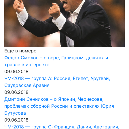
Еще в номере
Федор Смолов – о вере, Галицком, деньгах и
травле в интернете
09.06.2018
ЧМ-2018 — группа A: Россия, Египет, Уругвай,
Саудовская Аравия
09.06.2018
Дмитрий Сенников – о Японии, Черчесове,
проблемах сборной России и спектаклях Юрия
Бутусова
09.06.2018
ЧМ-2018 — группа С: Франция, Дания, Австралия,