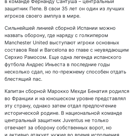
в команде Фернанду Сантуша – центральный
защитник Пепе. В свои 35 лет он один из лучших
игроков своего амплуа в мире.
Сильнейшей линией сборной Испании можно
назвать оборону, где наряду с голкипером
Manchester United выступают игроки основных
составов Real и Barcelona во главе с неувядающим
Серхио Рамосом. Еще одна легенда испанского
футбола Андрес Иньеста в последние годы
несколько сдал, но по-прежнему способен отдать
блестящий пас.
Капитан сборной Марокко Мехди Бенатия родился
во Франции и на юношеском уровне представлял
эту страну, однако затем отдал предпочтение
исторической родине. В национальной команде
центральный защитник Juventus не только
отвечает за оборону собственных ворот, но
и активно атакует чужие во время исполнения