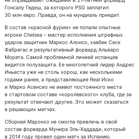
не оправдывает ожиданий и 21-летний форвард
Гонсалу Гедеш, за которого PSG заплатил
30 млн евро. Правда, он на мундиаль приедет.
В состав «красной фурии» не попали опытные
игроки Chelsea – мастер исполнения штрафных
ударов защитник Маркос Алонсо, хавбек Сеск
Фабрегас и результативный форвард Альваро
Мората. Самой проблемной линией испанцев
видится полузащита. Ее многолетний лидер Андрес
Иньеста уже не столь хорош, как несколькими
годами ранее, а представляющие Real Иско
и Марко Асенсио не имеют постоянного места
в стартовом составе «королевского» клуба, где за
результат отвечают другие. Это может сказаться
в решающих матчах.
Сборная Марокко не смогла привлечь в свой
состав форварда Мунира Эль-Хаддади, который
в 2014 году провел один матч за Испанию.