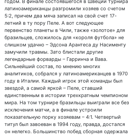
годом. В финале состоявшегося в Швеции турнира
латиноамериканцы разгромили хозяев со счетом
5:2, причем два мяча записал на свой счет 17-
летний в ту пору Пеле. А вот следующее
первенство планеты в Чили, также «золотое» для
бразильцев, сложилось для «короля футбола» не
слишком удачно – Эдсона Арантеса ду Насименту
замучили травмы. Зато блистали другие
легендарные форварды – Гарринча и Вава.
Сильнейший состав, по мнению многих
аналитиков, собрался у латиноамериканцев в 1970
году в Италии. Каждый игрок этой команды был
звездой, а самой яркой – Пеле, ставший
единственным в истории трехкратным чемпионом
мира. На том турнире бразильцы выиграли все без
исключения матчи, а в финале устроили
показательную порку хозяевам – 4:1. Четвертый
титул был завоеван в 1994 году, правда, достался
он нелегко. Большинство побед сборная одержала