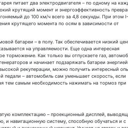
тарея питает два электродвигателя – по одному на ка
ысокий крутящий момент и энергоэффективность превр
гоняемый до 100 км/ч всего за 4,8 секунды. При этом I
ения крутящего момента по осям в зависимости от
вой батареи – в полу. Так обеспечивается низкий цен
азывается на управляемости. Еще одна интересная
ое торможение. Как только вы отпускаете газ, автомо
енераторов и начинает подзаряжать батареи энергией
высокой рекуперации, можно получить интересный оп
й педали – автомобиль сам уменьшает скорость, если
чая тем самым необходимость нажимать на тормоз при
гатую комплектацию – проекционный дисплей, выводя
, и навигационную систему, способную обучаться и с
стрый и экономичный маршрут. Умнеет на глазах и ве