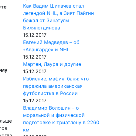
Как Вадим Шипачев стал
ете
легендой NHL, а Зият Пайгин
бежал от Зинэтулы
Билялетдинова
15.12.2017
Евгений Медведев – об
«Авангарде» и NHL
15.12.2017
Мартен, Лаура и другие
ому
15.12.2017
Избиение, мафия, баня: что
пережила американская
футболистка в России
15.12.2017
Владимир Волошин – о
моральной и физической
ольше
подготовке к триатлону в 2260
тов
км
когда