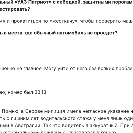
ьный «УАЗ Патриот» с лебедкой, защитными порогам
естировать?
мя и прокатиться по «жесткачу», чтобы проверить маш
ь в места, где обычный автомобиль не проедет?
.
шенно не главное. Могу уйти от него без всяких пробле
ю, номер был 33 13.
19. Помню, в Серове милиция имела негласное указание 
ать с лишним лет водительского стажа у меня лишь од
ный в Австралии. Так что водитель я аккуратный. При 
 экстремальному вождению, участвовал в гонках