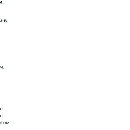
и,
ину.
м.
не
ин
этом