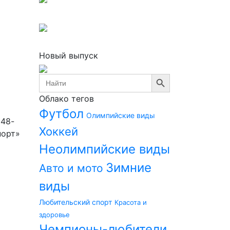
Новый выпуск
Search Button
Search
for:
Облако тегов
Футбол
Олимпийские виды
 48-
Хоккей
порт»
Неолимпийские виды
Зимние
Авто и мото
виды
Любительский спорт
Красота и
здоровье
Чемпионы-любители