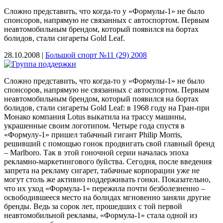
Сложно представить, что когда-то у «Формулы-1» не было
спонсоров, напрямую не связанных с автоспортом. Первым
неавтомобильным брендом, который появился на бортах
болидов, стали сигареты Gold Leaf.
28.10.2008 |
Большой спорт №11 (29) 2008
Сложно представить, что когда-то у «Формулы-1» не было
спонсоров, напрямую не связанных с автоспортом. Первым
неавтомобильным брендом, который появился на бортах
болидов, стали сигареты Gold Leaf: в 1968 году на Гран-при
Монако компания Lotus выкатила на трассу машины,
украшенные своим логотипом. Четыре года спустя в
«Формулу-1» пришел табачный гигант Philip Morris,
решивший с помощью гонок продвигать свой главный бренд
– Marlboro. Так в этой гоночной серии началась эпоха
рекламно-маркетингового буйства. Сегодня, после введения
запрета на рекламу сигарет, табачные корпорации уже не
могут столь же активно поддерживать гонки. Показательно,
что их уход «Формула-1» пережила почти безболезненно –
освободившееся место на болидах мгновенно заняли другие
бренды. Ведь за сорок лет, прошедших с той первой
неавтомобильной рекламы, «Формула-1» стала одной из