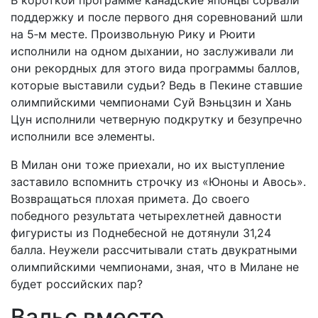
В короткой программе канадские японцы сорвали
поддержку и после первого дня соревнований шли
на 5‑м месте. Произвольную Рику и Рюити
исполнили на одном дыхании, но заслуживали ли
они рекордных для этого вида программы баллов,
которые выставили судьи? Ведь в Пекине ставшие
олимпийскими чемпионами Суй Вэньцзин и Хань
Цун исполнили четверную подкрутку и безупречно
исполнили все элементы.
В Милан они тоже приехали, но их выступление
заставило вспомнить строчку из «Юноны и Авось».
Возвращаться плохая примета. До своего
победного результата четырехлетней давности
фигуристы из Поднебесной не дотянули 31,24
балла. Неужели рассчитывали стать двукратными
олимпийскими чемпионами, зная, что в Милане не
будет российских пар?
Вальс вместо