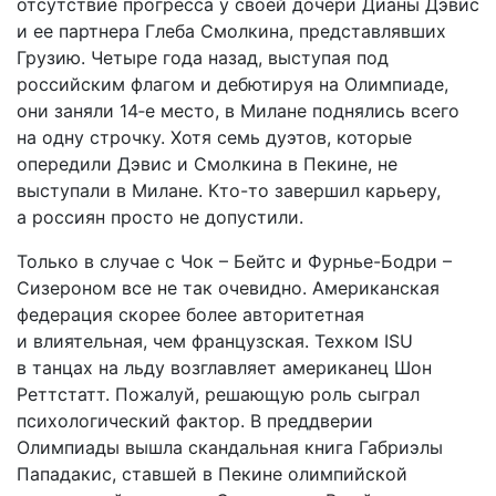
отсутствие прогресса у своей дочери Дианы Дэвис
и ее партнера Глеба Смолкина, представлявших
Грузию. Четыре года назад, выступая под
российским флагом и дебютируя на Олимпиаде,
они заняли 14‑е место, в Милане поднялись всего
на одну строчку. Хотя семь дуэтов, которые
опередили Дэвис и Смолкина в Пекине, не
выступали в Милане. Кто-то завершил карьеру,
а россиян просто не допустили.
Только в случае с Чок – Бейтс и Фурнье-­Бодри –
Сизероном все не так очевидно. Американская
федерация скорее более авторитетная
и влиятельная, чем французская. Техком ISU
в танцах на льду возглавляет американец Шон
Реттстатт. Пожалуй, решающую роль сыграл
психологический фактор. В преддверии
Олимпиады вышла скандальная книга Габриэлы
Пападакис, ставшей в Пекине олимпийской