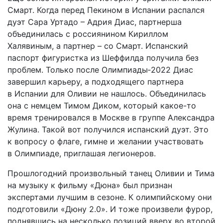
Смарт. Когда перед Пекином в Испании распался
дуэт Сара Уртадо – Адрия Диас, партнерша
объединилась с россиянином Кириллом
Халявиным, а партнер – со Смарт. Испанский
паспорт фигуристка из Шеффилда получила без
проблем. Только после Олимпиады‑2022 Диас
завершил карьеру, а подходящего партнера
в Испании для Оливии не нашлось. Объединилась
она с немцем Тимом Диком, который какое-то
время тренировался в Москве в группе Александра
Жулина. Такой вот получился испанский дуэт. Это
к вопросу о флаге, гимне и желании участвовать
в Олимпиаде, приглашая легионеров.
Прошлогодний произвольный танец Оливии и Тима
на музыку к ­фильму «Дюна» был признан
экспертами лучшим в сезоне. К олимпийскому они
подготовили «Дюну 2.0». И тоже произвели фурор,
поднявшись на несколько позиций вверх во второй