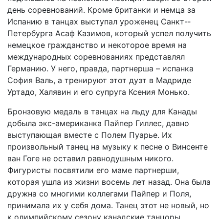
день соревнований. Кроме британки и немца за
Испанию в танцах выступал уроженец Санкт-­
Петербурга Асаф Казимов, который успел получить
немецкое гражданство и некоторое время на
международных соревнованиях представлял
Германию. У него, правда, партнерша – испанка
София Валь, а тренируют этот дуэт в Мадриде
Уртадо, Халявин и его супруга Ксения Монько.
Бронзовую медаль в танцах на льду для Канады
добыла экс-американка Пайпер Гиллес, давно
выступающая вместе с Полем Пуарье. Их
произвольный танец на музыку к песне о Винсенте
ван Гоге не оставил равнодушным никого.
Фигурис­ты посвятили его маме партнерши,
которая ушла из жизни восемь лет назад. Она была
дружна со многими коллегами Пайпер и Поля,
принимала их у себя дома. Танец этот не новый, но
к олимпийскому сезону канадские танцоры