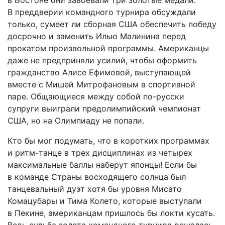
в Бостоне они завоевали три золотые медали.
В преддверии командного турнира обсуждали
только, сумеет ли сборная США обеспечить победу
досрочно и заменить Илью Малинина перед
прокатом произвольной программы. Американцы
даже не предприняли усилий, чтобы оформить
гражданство Алисе Ефимовой, выступающей
вместе с Мишей Митрофановым в спортивной
паре. Общающиеся между собой по-русски
супруги выиграли пред­олимпийский чемпионат
США, но на Олимпиаду не попали.
Кто бы мог подумать, что в коротких программах
и ритм-танце в трех дисциплинах из четырех
максимальные баллы наберут японцы! Если бы
в команде Страны восходящего солнца был
танцевальный дуэт хотя бы уровня Мисато
Комацубары и Тима Колето, которые выступали
в Пекине, американцам пришлось бы локти кусать.