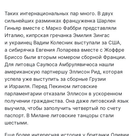
Таких интернациональных пар много. В двух
сильнейших разминках француженка Шарлен
Гиньяр вместе с Марко Фаббри представляли
Италию, кипрская гречанка Эмилия Зингас
и украинец Вадим Колесник выступали за США,
а сибирячка Евгения Лопарева вместе с Жоффре
Бриссо были вторым номером сборной Франции.
Для литовца Саулюса Амбрулявичюса нашли
американскую партнершу Эллисон Рид, которая
успела уже выступить за сборные Грузии
и Израиля. Перед Пекином литовские
парламентарии отказали Эллисон в ускоренном
получении гражданства. Она даже литовский язык
выучила, чтобы заполучить четвертый по счету
паспорт. В Милане литовские танцоры стали
шестыми.
Еще более интересная история у британки Оливии