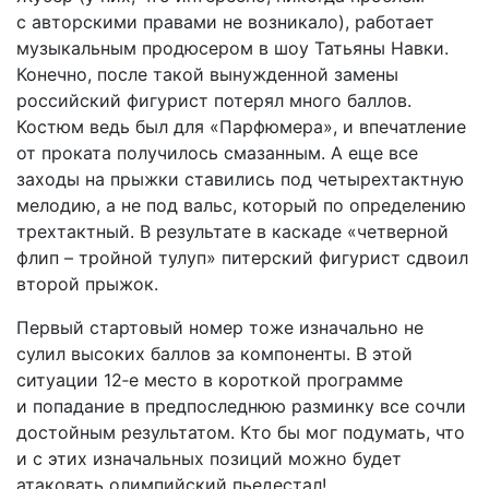
с авторскими правами не возникало), работает
музыкальным продюсером в шоу Татьяны Навки.
Конечно, после такой вынужденной замены
российский фигурист потерял много баллов.
Костюм ведь был для «Парфюмера», и впечатление
от проката получилось смазанным. А еще все
заходы на прыжки ставились под четырехтактную
мелодию, а не под вальс, который по определению
трехтактный. В результате в каскаде «четверной
флип – тройной тулуп» питерский фигурист сдвоил
второй прыжок.
Первый стартовый номер тоже изначально не
сулил высоких баллов за компоненты. В этой
ситуации 12‑е место в короткой программе
и попада­ние в предпоследнюю разминку все сочли
достойным результатом. Кто бы мог подумать, что
и с этих изначальных позиций можно будет
атаковать олимпийский пьедестал!