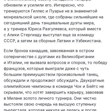
обновили и усилили его. Интересно, что
тренируются Гиллес и Пуарье не в знаменитой
монреальской школе, где собраны сильнейшие на
сегодняшний день танцевальные дуэты мира,
а у тренера Юриса Разгуляевса, который вместе
с Алики Стергиаду выступал еще за команду
СССР, а затем за сборные Латвии и Узбекистана.
Если бронза канадцев, завоеванная в остром
соперничестве с дуэтами из Великобритании
и Италии, не вызвала вопросов и споров, то победу
французов, которые выиграли даже с чуть
большим преимуществом произвольный танец,
обсуждали и продолжают обсуждать. Двукратные
олимпийские чемпионы в команде Чок и Бейтс не
скрывали, что хотят завершить карьеру, завоевав
в Милане золото личного турнира. Они честно
выстояли свою очередь на высшую ступеньку
пьедестала, которая никуда не делась и после