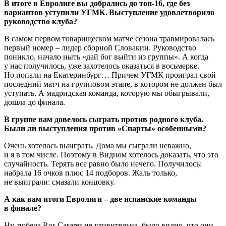
В итоге в Евролиге вы добрались до топ‑16, где без
вариантов уступили УГМК. Выступление удовлетворило
руководство клуба?
В самом первом товарищеском матче сезона травмировалась
первый номер – лидер сборной Словакии. Руководство
поникло, начало ныть «дай бог выйти из группы». А когда
у нас получилось, уже захотелось оказаться в восьмерке.
Но попали на Екатеринбург… Причем УГМК проиграл свой
последний матч на групповом этапе, в котором не должен был
уступать. А мадридская команда, которую мы обыгрывали,
дошла до финала.
В группе вам довелось сыграть против родного клуба.
Были ли выступления против «Спарты» особенными?
Очень хотелось выиграть. Дома мы сыгра­ли неважно,
и я в том числе. Поэтому в Видном хотелось доказать, что это
случайность. Терять все равно было нечего. Получилось:
набрала 16 очков плюс 14 подборов. Жаль только,
не выиграли: смазали концовку.
А как вам итоги Евролиги – две испанские команды
в финале?
Ну, победа Ros Casares не удивительна, было видно, что они