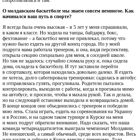
сопротивлялась и там.
О молдавском баскетболе мы знаем совсем немногое. Как
начинался ваш путь в спорте?
Я всегда была очень высокая – в 5 лет у меня спрашивали,
в каком я классе. Но ходила на танцы, байдарку, бокс,
фехтование – а баскетбол меня не привлекал, потому что
нужно было ездить на другой конец города. Но у моей
подруги мама работала тренером, и она, видя перспективу,
открыла секцию специально для меня, в соседней школе.
Но там не задалось: случайно сломала руку и, пока сидела
дома, охладела к баскетболу. И тут заставили перейти
в спортшколу, которая находилась довольно далеко. Я ездить
не хотела, долго саботировала тренировки: садилась в автобус
и отправлялась гулять, прогуливала. Родители пытались
контролировать, выходили с работы, когда я проезжала мимо
на автобусе, и просили, чтобы я махала рукой. Так и делала,
но на следующей остановке выходила и возвращалась домой.
В конце концов они объединились с тренером и победили
мою лень. Стала играть, ездить на соревнования на Украину
и в Россию, и на одном таком турнире в Курске на меня
и моих подруг обратили внимание. Надо сказать, что наша
команда четырнадцатилеток выиграла чемпионат Молдавии.
Не юношеский, а самый обычный, среди всех возрастов. Весь
наш костяк и забрали в Курск вместе с тренерами. Дали