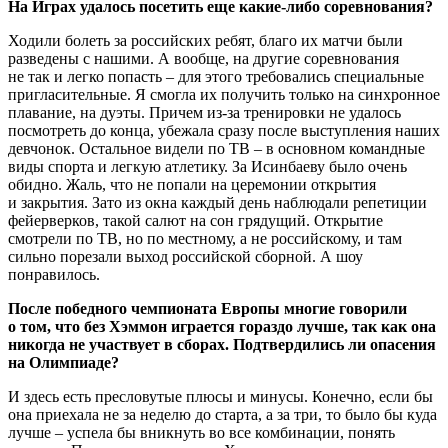
На Играх удалось посетить еще какие-либо соревнования?
Ходили болеть за российских ребят, благо их матчи были
разведены с нашими. А вообще, на другие соревнования
не так и легко попасть – для этого требовались специальные
пригласительные. Я смогла их получить только на синхронное
плавание, на дуэты. Причем из-за тренировки не удалось
посмотреть до конца, убежала сразу после выступления наших
девчонок. Остальное видели по ТВ – в основном командные
виды спорта и легкую атлетику. За Исинбаеву было очень
обидно. Жаль, что не попали на церемонии открытия
и закрытия. Зато из окна каждый день наблюдали репетиции
фейерверков, такой салют на сон грядущий. Открытие
смотрели по ТВ, но по местному, а не российскому, и там
сильно порезали выход российской сборной. А шоу
понравилось.
После победного чемпионата Европы многие говорили
о том, что без Хэммон играется гораздо лучше, так как она
никогда не участвует в сборах. Подтвердились ли опасения
на Олимпиаде?
И здесь есть пресловутые плюсы и минусы. Конечно, если бы
она приехала не за неделю до старта, а за три, то было бы куда
лучше – успела бы вникнуть во все комбинации, понять