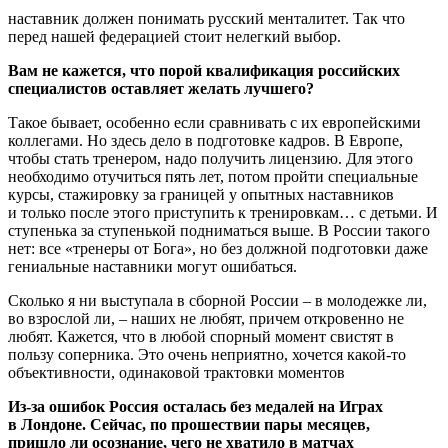
наставник должен понимать русский менталитет. Так что
перед нашей федерацией стоит нелегкий выбор.
Вам не кажется, что порой квалификация российских
специалистов оставляет желать лучшего?
Такое бывает, особенно если сравнивать с их европейскими
коллегами. Но здесь дело в подготовке кадров. В Европе,
чтобы стать тренером, надо получить лицензию. Для этого
необходимо отучиться пять лет, потом пройти специальные
курсы, стажировку за границей у опытных наставников
и только после этого приступить к тренировкам… с детьми. И
ступенька за ступенькой подниматься выше. В России такого
нет: все «тренеры от Бога», но без должной подготовки даже
гениальные наставники могут ошибаться.
Сколько я ни выступала в сборной России – в молодежке ли,
во взрослой ли, – наших не любят, причем откровенно не
любят. Кажется, что в любой спорный момент свистят в
пользу соперника. Это очень неприятно, хочется какой-то
объективности, одинаковой трактовки моментов
Из-за ошибок Россия осталась без медалей на Играх
в Лондоне. Сейчас, по прошествии пары месяцев,
пришло ли осознание, чего не хватило в матчах