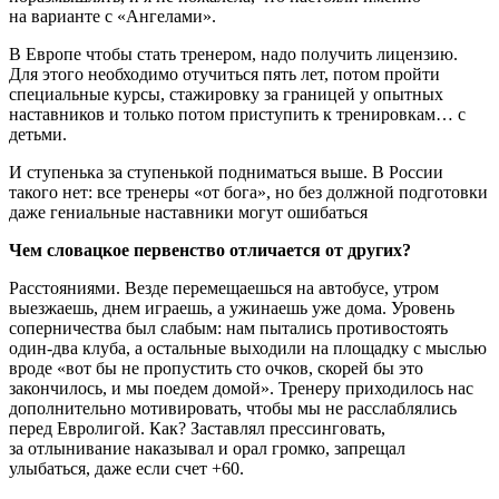
на варианте с «Ангелами».
В Европе чтобы стать тренером, надо получить лицензию.
Для этого необходимо отучиться пять лет, потом пройти
специальные курсы, стажировку за границей у опытных
наставников и только потом приступить к тренировкам… с
детьми.
И ступенька за ступенькой подниматься выше. В России
такого нет: все тренеры «от бога», но без должной подготовки
даже гениальные наставники могут ошибаться
Чем словацкое первенство отличается от других?
Расстояниями. Везде перемещаешься на автобусе, утром
выезжаешь, днем играешь, а ужинаешь уже дома. Уровень
соперничества был слабым: нам пытались противостоять
один-два клуба, а остальные выходили на площадку с мыслью
вроде «вот бы не пропустить сто очков, скорей бы это
закончилось, и мы поедем домой». Тренеру приходилось нас
дополнительно мотивировать, чтобы мы не расслаблялись
перед Евролигой. Как? Заставлял прессинговать,
за отлынивание наказывал и орал громко, запрещал
улыбаться, даже если счет +60.