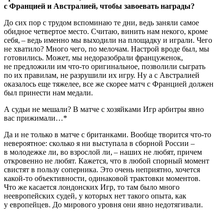
с Францией и Австралией, чтобы завоевать награды?
До сих пор с трудом вспоминаю те дни, ведь заняли самое
обидное четвертое место. Считаю, винить нам некого, кроме
себя, – ведь именно мы выходили на площадку и играли. Чего
не хватило? Много чего, по мелочам. Настрой вроде был, мы
готовились. Может, мы недоразобрали француженок,
не предложили им что-то оригинальное, позволили сыграть
по их правилам, не разрушили их игру. Ну а с Австралией
оказалось еще тяжелее, все же скорее матч с Францией должен
был принести нам медали.
А судьи не мешали? В матче с хозяйками Игр арбитры явно
вас прижимали…*
Да и не только в матче с британками. Вообще творится что-то
невероятное: сколько я ни выступала в сборной России –
в молодежке ли, во взрослой ли, – наших не любят, причем
откровенно не любят. Кажется, что в любой спорный момент
свис­тят в пользу соперника. Это очень неприятно, хочется
какой-то объективности, одинаковой трактовки моментов.
Что же касается лондонских Игр, то там было много
неевропейских судей, у которых нет такого опыта, как
у европейцев. До мирового уровня они явно недотягивали.