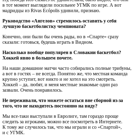
в тот момент выглядели посильнее УГМК по игре. А вот
мадридцы из Rivas Ecópolis удивили, признаю.
Руководство «Ангелов» стремилось оставить у себя
лучшую баскетболистку чемпионата?
Конечно, они были бы очень рады, но в «Спарте» сразу
сказали: готовься, будешь играть в Видном.
Насколько вообще популярен в Словакии баскетбол?
Хоккей явно в большем почете.
На наши домашние матчи часто собирались полные трибуны,
а вот в гос­тях – не всегда. Понятно же, что местная команда
крупно уступит, вот никто и не хотел на это смотреть.
Хоккей – да, любят, и меня местные знакомые один раз
зазвали. Очень понравилось.
Не переживали, что можете остаться вне сборной из-за
того, что не находитесь постоянно на виду?
Мы все-таки выступали в Евролиге, там гораздо проще
следить за игроками, можно все посмотреть в Интернете.
К тому же случилось так, что мы играли и со «Спартой»,
и с УГМК.