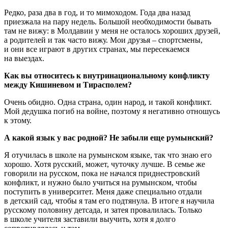
Редко, раза два в год, и то мимоходом. Года два назад
приезжала на пару недель. Большой необходимости бывать
там не вижу: в Молдавии у меня не осталось хороших друзей,
а родителей и так часто вижу. Мои друзья – спортсмены,
и они все играют в других странах, мы пересекаемся
на выездах.
Как вы относитесь к внутринациональному конфликту
между Кишиневом и Тирасполем?
Очень обидно. Одна страна, один народ, и такой конфликт.
Мой дедушка погиб на войне, поэтому я негативно отношусь
к этому.
А какой язык у вас родной? Не забыли еще румынский?
Я отучилась в школе на румынском языке, так что знаю его
хорошо. Хотя русский, может, чуточку лучше. В семье же
говорили на русском, пока не начался приднестровский
конфликт, и нужно было учиться на румынском, чтобы
поступить в университет. Меня даже специально отдали
в детский сад, чтобы я там его подтянула. В итоге я научила
русскому половину детсада, и затея провалилась. Только
в школе учителя заставили выучить, хотя я долго