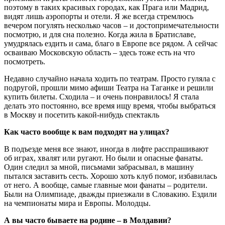
поэтому в таких красивых городах, как Прага или Мадрид,
видят лишь аэропорты и отели. Я же всегда стремлюсь
вечером погулять несколько часов – и достопримечательности
посмотрю, и для сна полезно. Когда жила в Братиславе,
умудрялась ездить и сама, благо в Европе все рядом. А сейчас
осваиваю Московскую область – здесь тоже есть на что
посмотреть.
Недавно случайно начала ходить по театрам. Просто гуляла с
подругой, прошли мимо афиши Театра на Таганке и решили
купить билеты. Сходила – и очень понравилось! Я стала
делать это постоянно, все время ищу время, чтобы выбраться
в Москву и посетить какой-нибудь спектакль
Как часто вообще к вам подходят на улицах?
В подъезде меня все знают, иногда в лифте расспрашивают
об играх, хвалят или ругают. Но были и опасные фанаты.
Один следил за мной, письмами забрасывал, в машину
пытался заставить сесть. Хорошо хоть клуб помог, избавилась
от него. А вообще, самые главные мои фанаты – родители.
Были на Олимпиаде, дважды приезжали в Словакию. Ездили
на чемпионаты мира и Европы. Молодцы.
А вы часто бываете на родине – в Молдавии?