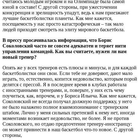
считаюсь молодым игроком и на Олимпиаде была самой
юной в составе! С другой стороны, при ужесточении
конкуренция и зрелищность упадут, ведь к нам приезжают
лучшие баскетболистки планеты. Как мне кажется,
посещаемость у нас просто катастрофическая – так мало
людей приходят смотреть на элиту мирового баскетбола.
В прессу просачивалась информация, что Борис
Соколовский часто не совсем адекватен и теряет нити
управления командой. Как вы считаете, нужен ли нам
новый тренер?
Опять же у всех тренеров есть плюсы и минусы, и для каждой
баскетболистки они свои. Если тебе не доверяют, дают мало
играть, то, естественно, копится недовольство, которым порой
делятся с прессой. Я в последнее время в клубах работала
с иностранными тренерами, и, поверьте, у них есть чему
поучиться, как, впрочем, и у Бориса Ильича. Как мне кажется,
Соколовский не всегда получал должную поддержку, у него
не было налажено полное взаимопонимание с тренерским
штабом. Лично у меня сильных претензий к нему нет, иногда
моментами возникает недовольство, не более. Я не против
Соколовского, но отдаю предпочтение тренеру-иностранцу:
он может привнести в наш баскетбол что-то новое. С другой
стороны,