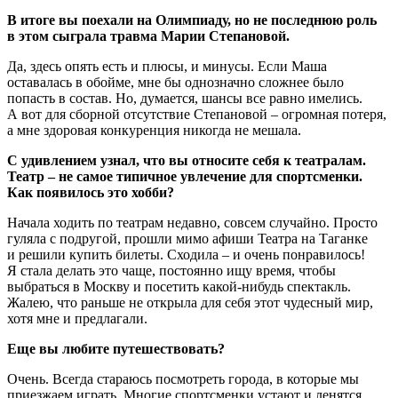
В итоге вы поехали на Олимпиаду, но не последнюю роль
в этом сыграла травма Марии Степановой.
Да, здесь опять есть и плюсы, и минусы. Если Маша
оставалась в обойме, мне бы однозначно сложнее было
попасть в состав. Но, думается, шансы все равно имелись.
А вот для сборной отсутствие Степановой – огромная потеря,
а мне здоровая конкуренция никогда не мешала.
С удивлением узнал, что вы относите себя к театралам.
Театр – не самое типичное увлечение для спортсменки.
Как появилось это хобби?
Начала ходить по театрам недавно, совсем случайно. Просто
гуляла с подругой, прошли мимо афиши Театра на Таганке
и решили купить билеты. Сходила – и очень понравилось!
Я стала делать это чаще, постоянно ищу время, чтобы
выбраться в Москву и посетить какой-нибудь спектакль.
Жалею, что раньше не открыла для себя этот чудесный мир,
хотя мне и предлагали.
Еще вы любите путешествовать?
Очень. Всегда стараюсь посмотреть города, в которые мы
приезжаем играть. Многие спортсменки устают и ленятся,