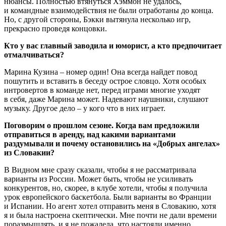
нюансы. Полностью втянуться Хэммон не удалось,
и командные взаимодействия не были отработаны до конца.
Но, с другой стороны, Бэкки вытянула несколько игр,
прекрасно проведя концовки.
Кто у вас главный заводила и юморист, а кто предпочитает
отмалчиваться?
Марина Кузина – номер один! Она всегда найдет повод
пошутить и вставить в беседу острое словцо. Хотя особых
интровертов в команде нет, перед играми многие уходят
в себя, даже Марина может. Надевают наушники, слушают
музыку. Другое дело – у кого что в них играет.
Поговорим о прошлом сезоне. Когда вам предложили
отправиться в аренду, над какими вариантами
раздумывали и почему остановились на «Добрых ангелах»
из Словакии?
В Видном мне сразу сказали, чтобы я не рассматривала
варианты из России. Может быть, чтобы не усиливать
конкурентов, но, скорее, в клубе хотели, чтобы я получила
урок европейского баскетбола. Были варианты во Франции
и Испании. Но агент хотел отправить меня в Словакию, хотя
я и была настроена скептически. Мне почти не дали времени
поразмышлять, и я не пожалела, что настояли именно