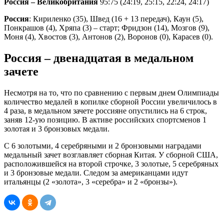
Россия – Великобритания
95:75 (24:19, 25:15, 22:24, 24:17)
Россия
: Кириленко (35), Швед (16 + 13 передач), Каун (5),
Понкрашов (4), Хряпа (3) – старт; Фридзон (14), Мозгов (9),
Моня (4), Хвостов (3), Антонов (2), Воронов (0), Карасев (0).
Россия – двенадцатая в медальном
зачете
Несмотря на то, что по сравнению с первым днем Олимпиады
количество медалей в копилке сборной России увеличилось в
4 раза, в медальном зачете россияне опустились на 6 строк,
заняв 12-ую позицию. В активе российских спортсменов 1
золотая и 3 бронзовых медали.
С 6 золотыми, 4 серебряными и 2 бронзовыми наградами
медальный зачет возглавляет сборная Китая. У сборной США,
расположившейся на второй строчке, 3 золотые, 5 серебряных
и 3 бронзовые медали. Следом за американцами идут
итальянцы (2 «золота», 3 «серебра» и 2 «бронзы»).