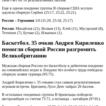
свой счет по 10 результативных баллов.
Еще в одном поединке группы В сборная США всухую
одолела сборную Сербии (25:17, 25:22, 25:21).
Россия – Германия
3:0 (31:29, 25:18, 25:17)
Россия
: Михайлов (21), Волков (13), Хтей (11), Мусэрский (8),
Тетюхин (7), Бутько (2), Ильиных (1).
Баскетбол. 35 очков Андрея Кириленко
помогли сборной России разгромить
Великобританию
Мужская сборная России по баскетболу в дебютном поединке
на олимпийских играх в Лондоне без особого труда победила
сборную хозяев турнира (95:75).
Андрей Кириленко с 35 очками стал самым результативным
игроком встречи. Британец Луол Денг набрал 26 баллов.
В остальных поединках группы В бразильцы победили
австралийцев со счетом 75:71, а испанцы – китайцев (97:81).