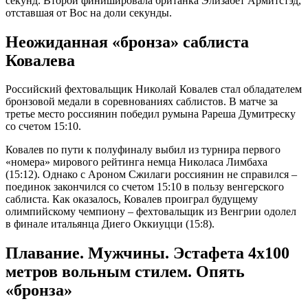
секунд. Второй финишировала британка Элизабет Армитстэд,
отставшая от Вос на доли секунды.
Неожиданная «бронза» саблиста
Ковалева
Российский фехтовальщик Николай Ковалев стал обладателем
бронзовой медали в соревнованиях саблистов. В матче за
третье место россиянин победил румына Рареша Думитреску
со счетом 15:10.
Ковалев по пути к полуфиналу выбил из турнира первого
«номера» мирового рейтинга немца Николаса Лимбаха
(15:12). Однако с Ароном Сжилаги россиянин не справился –
поединок закончился со счетом 15:10 в пользу венгерского
саблиста. Как оказалось, Ковалев проиграл будущему
олимпийскому чемпиону – фехтовальщик из Венгрии одолел
в финале итальянца Диего Оккиуцци (15:8).
Плавание. Мужчины. Эстафета 4х100
метров вольным стилем. Опять
«бронза»