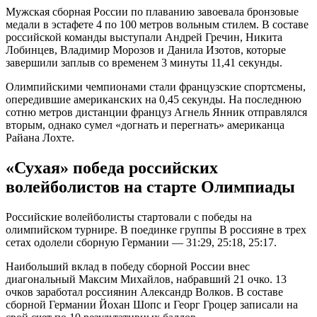
Мужская сборная России по плаванию завоевала бронзовые
медали в эстафете 4 по 100 метров вольным стилем. В составе
российской команды выступали Андрей Гречин, Никита
Лобинцев, Владимир Морозов и Данила Изотов, которые
завершили заплыв со временем 3 минуты 11,41 секунды.
Олимпийскими чемпионами стали французские спортсмены,
опередившие американских на 0,45 секунды. На последнюю
сотню метров дистанции француз Агнель Янник отправлялся
вторым, однако сумел «догнать и перегнать» американца
Райана Лохте.
«Сухая» победа российских
волейболистов на старте Олимпиады
Российские волейболисты стартовали с победы на
олимпийском турнире. В поединке группы В россияне в трех
сетах одолели сборную Германии — 31:29, 25:18, 25:17.
Наибольший вклад в победу сборной России внес
диагональный Максим Михайлов, набравший 21 очко. 13
очков заработал россиянин Александр Волков. В составе
сборной Германии Йохан Шопс и Георг Гроцер записали на