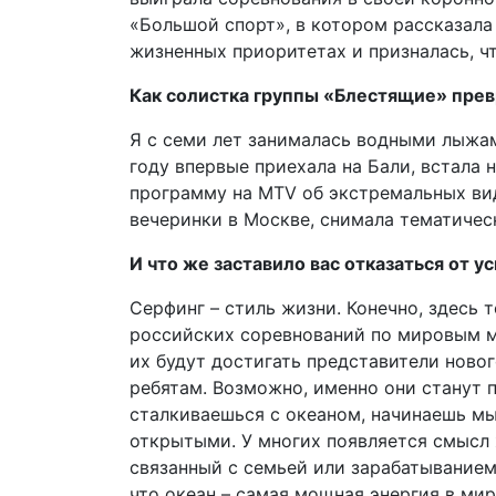
«Большой спорт», в котором рассказала
жизненных приоритетах и призналась, ч
Как солистка группы «Блестящие» прев
Я с семи лет занималась водными лыжам
году впервые приехала на Бали, встала н
программу на MTV об экстремальных вид
вечеринки в Москве, снимала тематичес
И что же заставило вас отказаться от 
Серфинг – стиль жизни. Конечно, здесь т
российских соревнований по мировым ме
их будут достигать представители ново
ребятам. Возможно, именно они станут 
сталкиваешься с океаном, начинаешь мы
открытыми. У многих появляется смысл 
связанный с семьей или зарабатыванием
что океан – самая мощная энергия в мир