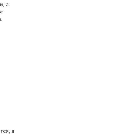
й, а
ют
.
тся, а