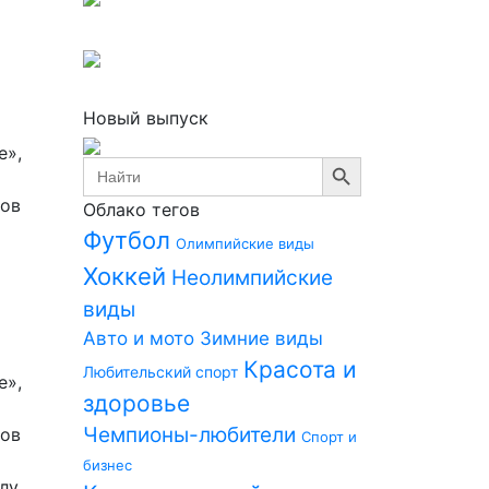
Новый выпуск
е»,
Search Button
Search
for:
ров
Облако тегов
Футбол
Олимпийские виды
Хоккей
Неолимпийские
виды
Авто и мото
Зимние виды
Красота и
Любительский спорт
е»,
здоровье
Чемпионы-любители
ров
Спорт и
бизнес
лу