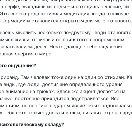
на серфе, выходишь из воды – и находишь решение, си
 Это своего рода активная медитация, когда отключает
информации и становится открытым для чего-то нового.
инаешь мыслить несколько по-другому. Люди становятс
смысл жизни, отличный от принятого в современном
арабатыванием денег. Нечто, дающее тебе ощущение
мощная энергия в мире
кого ощущения?
рирайд. Там человек тоже один на один со стихией. К
ие виды, где люди, достигшие определенного уровня
е внимание на трюках. Здесь же акцент делается на
азные, постоянно приходится подстраиваться. Все
моциям, но серфинг недаром является их родоначальн
у тебя есть только доска и волны, никаких строп, пару
психологическому складу?