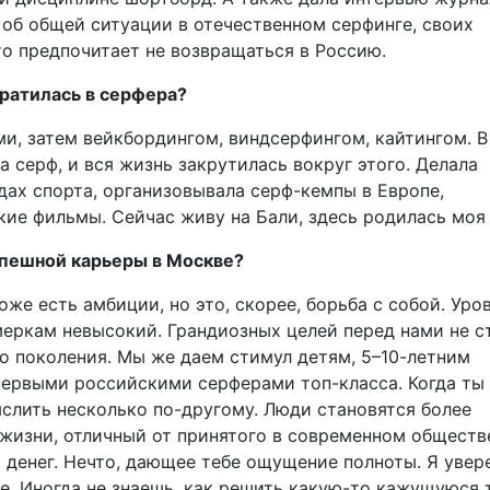
 об общей ситуации в отечественном серфинге, своих
то предпочитает не возвращаться в Россию.
ратилась в серфера?
и, затем вейкбордингом, виндсерфингом, кайтингом. В
а серф, и вся жизнь закрутилась вокруг этого. Делала
ах спорта, организовывала серф-кемпы в Европе,
кие фильмы. Сейчас живу на Бали, здесь родилась моя 
успешной карьеры в Москве?
оже есть амбиции, но это, скорее, борьба с собой. Уро
ркам невысокий. Грандиозных целей перед нами не ст
го поколения. Мы же даем стимул детям, 5–10-летним
первыми российскими серферами топ-класса. Когда ты
слить несколько по-другому. Люди становятся более
жизни, отличный от принятого в современном обществе
 денег. Нечто, дающее тебе ощущение полноты. Я увере
е. Иногда не знаешь, как решить какую-то кажущуюся 