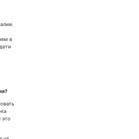
ралии.
чем в
 дети
ия?
вовать
ока
 это
я на