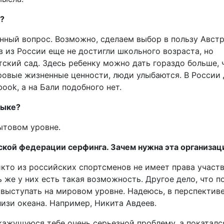
и?
данный вопрос. Возможно, сделаем выбор в пользу Авст
 из России еще не достигли школьного возраста, но
тский сад. Здесь ребенку можно дать гораздо больше, 
ровые жизненные ценности, люди улыбаются. В России
book, а на Бали подобного нет.
зыке?
ытовом уровне.
ской федерации серфинга. Зачем нужна эта организац
кто из российских спортсменов не имеет права участ
же у них есть такая возможность. Другое дело, что п
выступать на мировом уровне. Надеюсь, в перспективе
изи океана. Например, Никита Авдеев.
кажущуюся тебе очень серьезной проблему, а покаталс