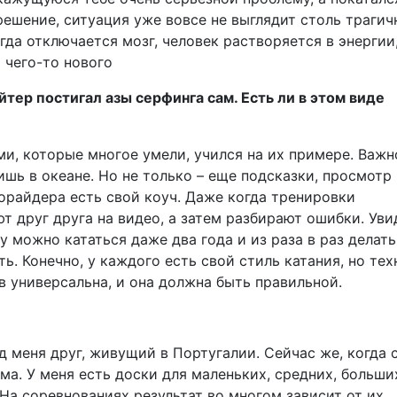
ешение, ситуация уже вовсе не выглядит столь трагич
гда отключается мозг, человек растворяется в энергии
 чего-то нового
ер постигал азы серфинга сам. Есть ли в этом виде
ми, которые многое умели, учился на их примере. Важн
шь в океане. Но не только – еще подсказки, просмотр
орайдера есть свой коуч. Даже когда тренировки
т друг друга на видео, а затем разбирают ошибки. Уви
у можно кататься даже два года и из раза в раз делать
. Конечно, у каждого есть свой стиль катания, но тех
в универсальна, и она должна быть правильной.
 меня друг, живущий в Португалии. Сейчас же, когда 
ма. У меня есть доски для маленьких, средних, больши
 На соревнованиях результат во многом зависит от их