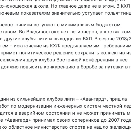
ко-юношеская школа. Но главное даже не в этом. В КХЛ
лючевым показателям значительно уступает тольяттин
льневосточники вступают с минимальным бюджетом
тавом. Во Владивостоке нет легионеров, а костяк ко
ь другие клубы лиги и выходцы из ВХЛ. В сезоне 2018/
атем – исключение из КХЛ: предъявляемым требованиям
не примет политическое решение сохранить коллектив и
исключения двух клубов Восточной конференции в нее
 должно повысить конкуренцию в борьбе за путевки в 
один из сильнейших клубов лиги – «Авангард», пришла
абот по модернизации инженерных систем местной ле
дится в аварийном состоянии и не может принимать м
де «Авангард» принимал своих соперников до 2007 года
нако областное министерство спорта не нашло желающ