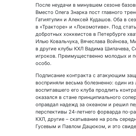
После неудачи в минувшем сезоне базов
Вместо Олега Знарка пост главного трен
Гатиятулин и Алексей Кудашов. Оба в се
в «Тракторе» и «Локомотиве». Под стат
добротных хоккеистов в Петербурге хва
Илью Ковальчука, Вячеслава Войнова, М
в другие клубы КХЛ Вадима Шипачева, С
игроков. Преимущественно молодых и п
особо.
Подписание контракта с атакующим защ
восприняли весьма болезненно: один и
воспитавшего его клуба продлить контр
оказался в стане принципиального сопе
оправдал надежд за океаном и решил пе
перспективы 24-летнего форварда по-ра
КХЛ, другие – скатывание на роль серед
Гусевым и Павлом Дацюком, и это свидет