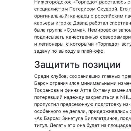
Нижегородское «Торпедо» рассталось с
специалистом Петерисом Скудрой. Его 
оригинальный: канадец с российским па
карьеры игрока Дэвид работал спортив
была группа «Сумма». Немировски запо
подписывать качественных североамери
и легионеры, с которыми «Торпедо» вст
задачу по выходу в плей-офф.
Защитить позиции
Среди клубов, сохранивших главных трен
Барс» ограничился минимальными измен
Токранова и финна Атте Охтаму заменил
потерявший надежду закрепиться в NHL.
пропустил предсезонную подготовку из-
особенного не делали, придерживались с
«Ак Барса» Зинэтула Билялетдинов, под
титул. Делать это она будет на площадк