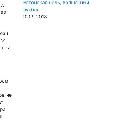
Эстонская ночь, волшебный
у.
футбол
вар
10.09.2018
кеан
хся
сятка
ерам
ов не
ют
ира
ой