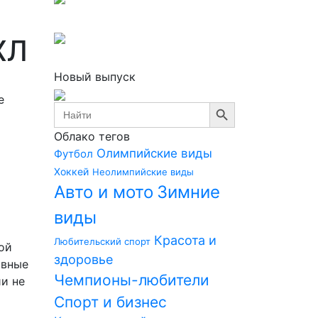
ХЛ
Новый выпуск
е
Search Button
Search
for:
Облако тегов
Олимпийские виды
Футбол
Хоккей
Неолимпийские виды
Авто и мото
Зимние
виды
Красота и
Любительский спорт
ой
здоровье
ивные
Чемпионы-любители
и не
Спорт и бизнес