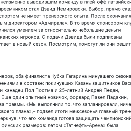
 неизменно выводившим команду в плей-офф латвийск
преемником стал Дэвид Немировски. Выбор, прямо ска
спортом не имеет тренерского опыта. После окончани
ным директором «Адмирала». В то время спонсором кл
мнился умением за относительно небольшие деньги
канских игроков. С подачи Дэвида были подписаны
упает в новый сезон. Посмотрим, помогут ли они реши
еров, оба финалиста Кубка Гагарина минувшего сезона
ениями в составе: покинувших Казань защитников Вас
и канадец Пол Постма и 25-летний Андрей Педан,
 Еще один опытный новичок, форвард Павел Падакин,
за травмы. «Мы выполнили то, что запланировали, ниче
воего плана», – подвел итоги межсезонья главный трен
черкнув, что его команда готова защищать чемпионски
е финских размеров: летом «Татнефть-Арена» была