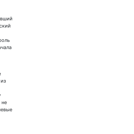
авший
нский
роль
ачала
е
 из
у
 не
чевые