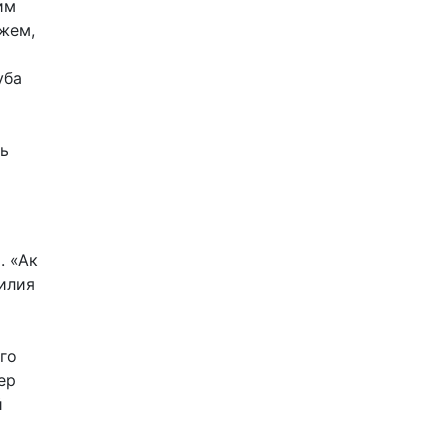
им
жем,
я
уба
ть
. «Ак
илия
го
ер
й