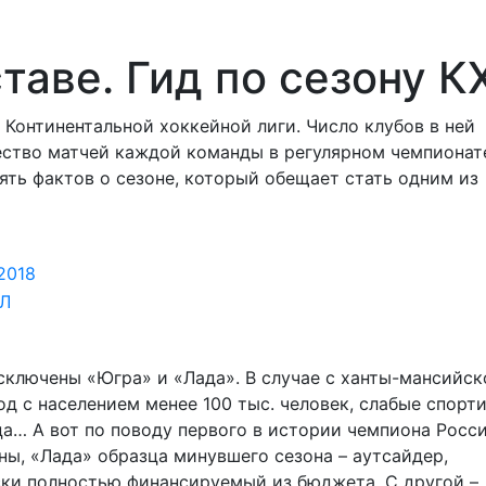
таве. Гид по сезону К
н Континентальной хоккейной лиги. Число клубов в ней
чество матчей каждой команды в регулярном чемпионат
ять фактов о сезоне, который обещает стать одним из
2018
исключены «Югра» и «Лада». В случае с ханты-мансийск
од с населением менее 100 тыс. человек, слабые спорт
ца… А вот по поводу первого в истории чемпиона Росси
ны, «Лада» образца минувшего сезона – аутсайдер,
ски полностью финансируемый из бюджета. С другой –