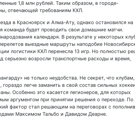
енные 1,8 млн рублей. Таким образом, в городе-
ны, отвечающей требованиям КХЛ.
езда в Красноярск и Алма-Ату, однако остановился на
я команда будет проводить свои домашние матчи.
бнародования календаря. В результате у некоторых клу
 перелетов выездные маршруты наподобие Новосибирск
ации логистики КХЛ перенесла 13 игр. Но полностью ре
нд серьезно возросли транспортные расходы и время,
ангарду» не только неудобства. Не секрет, что клубам,
 гораздо легче заманить в свой состав сильных хокке
аны. Особенно это касается легионеров, для которых
мым аргументом при принятии решения о переходе. По
кий фактор стал решающим на переговорах с пополн
ардами Максимом Тальбо и Давидом Деарне.