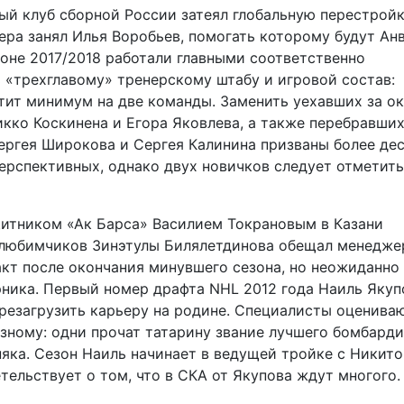
ый клуб сборной России затеял глобальную перестройк
ера занял Илья Воробьев, помогать которому будут Ан
зоне 2017/2018 работали главными соответственно
ь «трехглавому» тренерскому штабу и игровой состав:
тит минимум на две команды. Заменить уехавших за о
икко Коскинена и Егора Яковлева, а также перебравши
ергея Широкова и Сергея Калинина призваны более де
ерспективных, однако двух новичков следует отметить
итником «Ак Барса» Василием Токрановым в Казани
з любимчиков Зинэтулы Билялетдинова обещал менедж
акт после окончания минувшего сезона, но неожиданно
рника. Первый номер драфта NHL 2012 года Наиль Якуп
резагрузить карьеру на родине. Специалисты оценива
зному: одни прочат татарину звание лучшего бомбард
няка. Сезон Наиль начинает в ведущей тройке с Никит
ельствует о том, что в СКА от Якупова ждут многого.