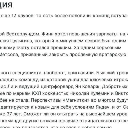
ция
еще 12 клубов, то есть более половины команд вступа
ой Вестерлундом. Финн хотел повышения зарплаты, на 
колая Цулыгина, который в минувшем сезоне был одним 
льшому счету остался прежним. За одним серьезным
Метсола, призванный закрыть проблемную вратарскую
ного специалиста, наоборот, пригласили. Бывший трен
лодить команду, из которой ушли два ключевых игрок
рис Ли и ведущий центрфорвард Ян Коварж. Добротных
ные по меркам КХЛ хоккеисты: Николай Кулемин и Викт
абее не стала. Перспективы «Магнитки» во многом буду
адаптируется к новым для себя условиям Яндач, и от С
же 37 лет. Сможет ли он отыграть на высочайшем уров
в команде другие вожаки в случае отрицательного отве
рен: чех признается, что не взял с собой семью