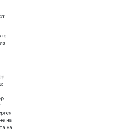
ют
что
из
ер
а:
ор
т
ергея
не на
та на