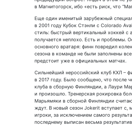
в Магнитогорск, ибо «есть риск, что “Ма
Еще один именитый зарубежный специал
в 2001 году Кубок Стэнли с Colorado Av
стиль: быстрый вертикальный хоккей с 
получается неплохо. Есть и проблемы. 
основного вратаря: финн повредил колен
сезона в команде не были заполнены вс
предстоит уже в официальных матчах.
Сильнейший нероссийский клуб КХЛ – фи
в 2017 году. Было сообщено, что после 
клуба в сборную Финляндии, а Лаури Ма
и произошло. Тренерская рокировка бол
Марьямяки в сборной Финляндии считают
ждут. В новый сезон Jokerit вступает с
игроки, за исключением самого результ
последнему выписан весьма результатив