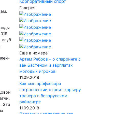
Корпоративный спорт
Галерея
цам.
манды
2019
 клуб
з
Еще в номере
плей-
Артем Ребров – о спарринге с
ван Бастеном и зарплатах
молодых игроков
11.09.2018
Как сын профессора
антропологии строит карьеру
довой
тренера в белорусском
атчи.
райцентре
. Эта
11.09.2018
их
Праздник корпоративного