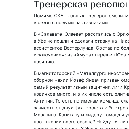
Тренерская револю
Помимо СКА, главных тренеров сменили 
в сезон с новыми наставниками.
В «Салавате Юлаеве» расстались с Эркк
в Уфе не пошли и сделали ставку на Ни
ассистентов Вестерлунда. Состав по бо
исключением: из «Амура» перешел Юха 
позицию.
В магнитогорский «Металлург» иностран
сборной Чехии Йозеф Яндач призван омо
самый результативный защитник лиги К
новичков много, и в их числе есть элит
Антипин. То есть по именам команда сл
зависеть от двух факторов: как быстро 
Мозякина. Капитану и лидеру команды у
протяжении всего сезона? Найдутся ли 
предыдущий вопрос? Яндач в этом не уве