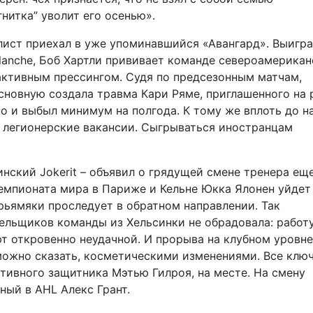
гнитка” уволит его осенью».
ист приехал в уже упоминавшийся «Авангард». Выигр
alanche, Боб Хартли прививает команде североамерика
активным прессингом. Судя по предсезонным матчам,
Основную создала травма Кари Ряме, приглашенного на 
о и выбыл минимум на полгода. К тому же вплоть до н
е легионерские вакансии. Сыгрываться иностранцам
нский Jokerit – объявил о грядущей смене тренера ещ
чемпионата мира в Париже и Кельне Юкка Ялонен уйдет
рьямяки проследует в обратном направлении. Так
ельщиков команды из Хельсинки не обрадовала: работ
 откровенно неудачной. И прорыва на клубном уровне
, можно сказать, косметическими изменениями. Все клю
ативного защитника Мэтью Гилроя, на месте. На смену
ный в AHL Алекс Грант.